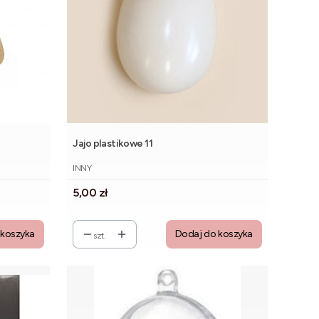
Jajo plastikowe 11
PRODUCENT
INNY
Cena
5,00 zł
 koszyka
Dodaj do koszyka
szt.