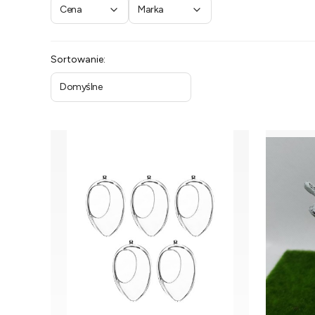
Cena
Marka
Koniec filtrów
Lista produktów
Sortowanie:
Domyślne