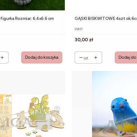
figurka Rozmiar: 6.4x6.6 cm
GĄSKI BISKWITOWE 4szt ok.6
NT
PRODUCENT
INNY
Cena
30,00 zł
Dodaj do koszyka
Dodaj do
szt.