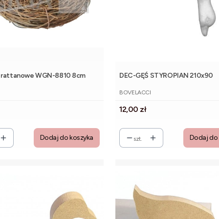
 rattanowe WGN-8810 8cm
DEC-GĘŚ STYROPIAN 210x90
NT
PRODUCENT
BOVELACCI
Cena
12,00 zł
Dodaj do koszyka
Dodaj do
szt.