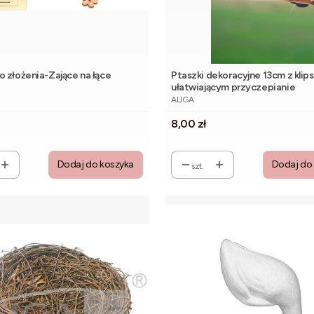
 złożenia-Zające na łące
Ptaszki dekoracyjne 13cm z klip
ułatwiającym przyczepianie
NT
PRODUCENT
ALIGA
Cena
8,00 zł
Dodaj do koszyka
Dodaj do
szt.