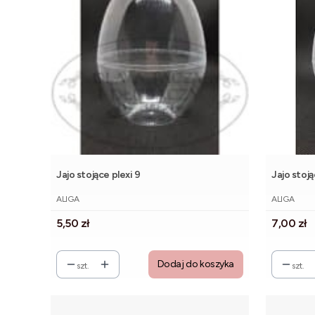
Jajo stojące plexi 9
Jajo stoją
PRODUCENT
PRODUCE
ALIGA
ALIGA
Cena
Cena
5,50 zł
7,00 zł
Dodaj do koszyka
szt.
szt.