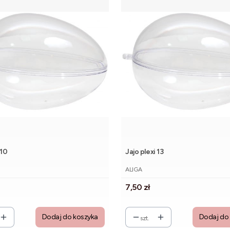
 10
Jajo plexi 13
NT
PRODUCENT
ALIGA
Cena
7,50 zł
Dodaj do koszyka
Dodaj do
szt.