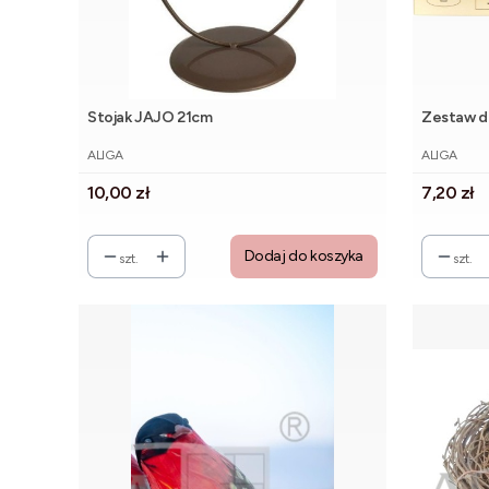
Stojak JAJO 21cm
Zestaw do
PRODUCENT
PRODUCE
ALIGA
ALIGA
Cena
Cena
10,00 zł
7,20 zł
Dodaj do koszyka
szt.
szt.