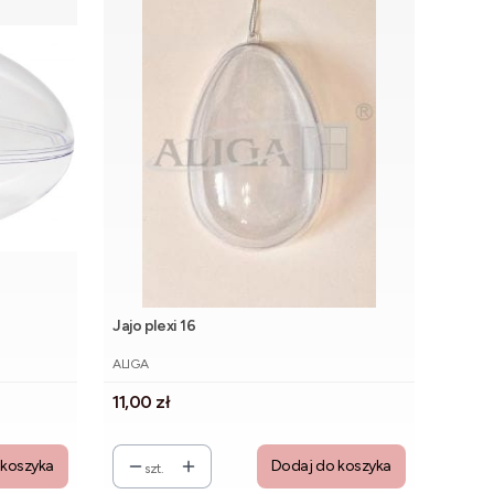
Jajo plexi 16
PRODUCENT
ALIGA
Cena
11,00 zł
 koszyka
Dodaj do koszyka
szt.