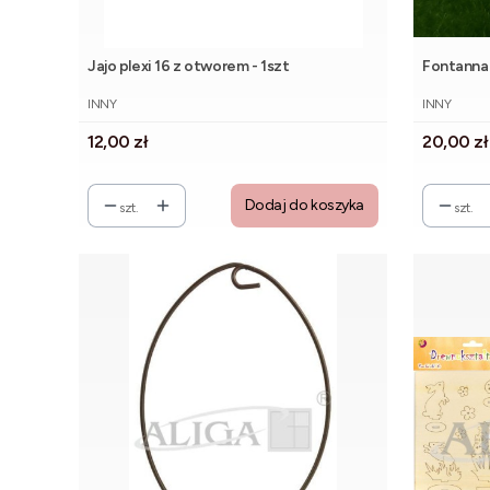
Jajo plexi 16 z otworem - 1szt
Fontanna 
PRODUCENT
PRODUCE
INNY
INNY
Cena
Cena
12,00 zł
20,00 zł
Dodaj do koszyka
szt.
szt.