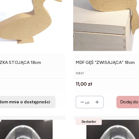
ZKA STOJĄCA 18cm
MDF GĘŚ "ZWISAJĄCA" 18cm
NT
PRODUCENT
INNY
Cena
11,00 zł
dom mnie o dostępności
Dodaj do
szt.
Bestseller