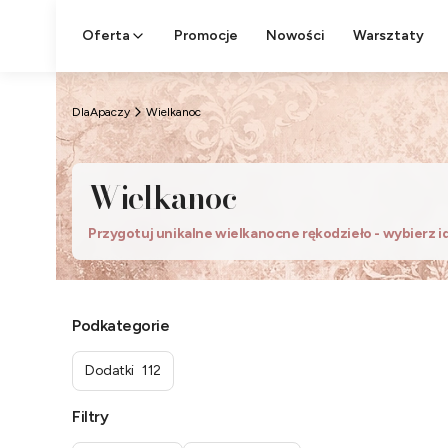
Oferta
Promocje
Nowości
Warsztaty
DlaApaczy
Wielkanoc
Wielkanoc
Przygotuj unikalne wielkanocne rękodzieło - wybierz i
Podkategorie
Dodatki
112
Filtry