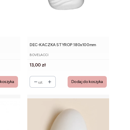
DEC-KACZKA STYROP.180x100mm
PRODUCENT
BOVELACCI
Cena
13,00 zł
 koszyka
Dodaj do koszyka
szt.