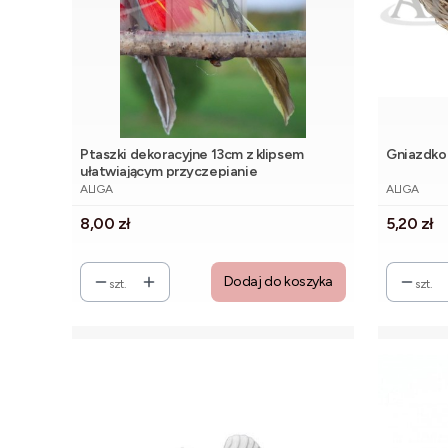
Ptaszki dekoracyjne 13cm z klipsem
Gniazdko
ułatwiającym przyczepianie
PRODUCENT
PRODUCE
ALIGA
ALIGA
Cena
Cena
8,00 zł
5,20 zł
Dodaj do koszyka
szt.
szt.