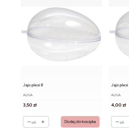
Jajo plexi 8
Jajo plexi
PRODUCENT
PRODUCE
ALIGA
ALIGA
Cena
Cena
3,50 zł
4,00 zł
Dodaj do koszyka
szt.
szt.