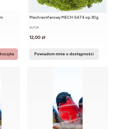
cm
Mech reniferowy MECH-5474 op.30g
PRODUCENT
ALIGA
Cena
12,00 zł
 koszyka
Powiadom mnie o dostępności