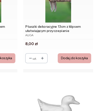
sem
Ptaszki dekoracyjne 13cm z klipsem
ułatwiającym przyczepianie
PRODUCENT
ALIGA
Cena
8,00 zł
 koszyka
Dodaj do koszyka
szt.