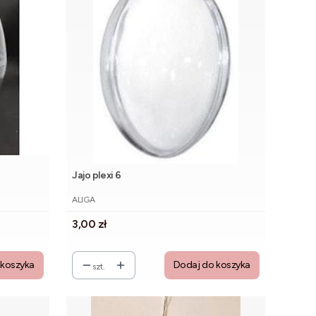
Jajo plexi 6
PRODUCENT
ALIGA
Cena
3,00 zł
 koszyka
Dodaj do koszyka
szt.