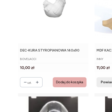
DEC-KURA STYROPIANOWA 140x90
MDF KAC
PRODUCENT
PRODUCE
BOVELACCI
INNY
Cena
Cena
10,00 zł
11,00 zł
Dodaj do koszyka
Powia
szt.