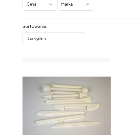
Cena
Marka
Koniec filtrów
Lista produktów
Sortowanie:
Domyślne