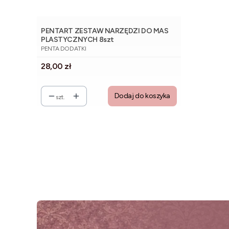
PENTART ZESTAW NARZĘDZI DO MAS
PLASTYCZNYCH 8szt
PRODUCENT
PENTA DODATKI
Cena
28,00 zł
Dodaj do koszyka
szt.