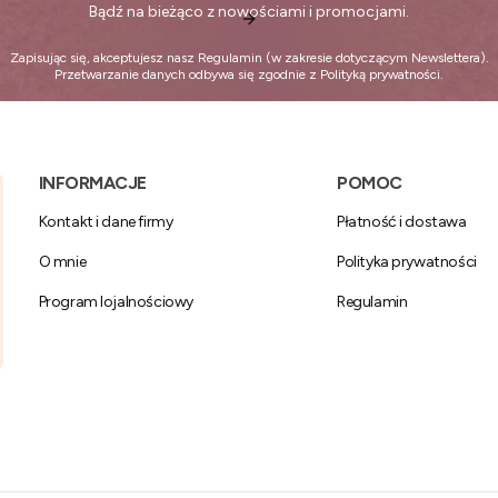
Bądź na bieżąco z nowościami i promocjami.
Zapisując się, akceptujesz nasz
Regulamin
(w zakresie dotyczącym Newslettera).
Przetwarzanie danych odbywa się zgodnie z
Polityką prywatności
.
Linki w stopce
INFORMACJE
POMOC
Kontakt i dane firmy
Płatność i dostawa
O mnie
Polityka prywatności
Program lojalnościowy
Regulamin