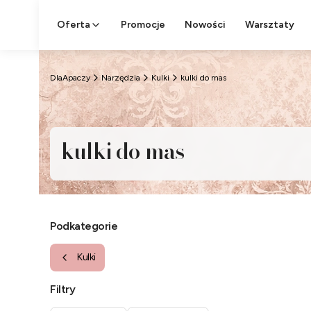
Oferta
Promocje
Nowości
Warsztaty
DlaApaczy
Narzędzia
Kulki
kulki do mas
kulki do mas
Podkategorie
Kulki
Filtry