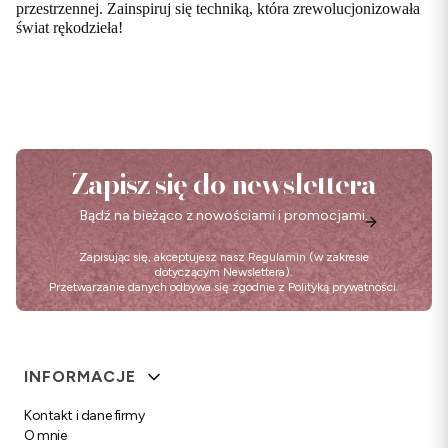
przestrzennej. Zainspiruj się techniką, która zrewolucjonizowała
świat rękodzieła!
Zapisz się do newslettera
Bądź na bieżąco z nowościami i promocjami.
Zapisując się, akceptujesz nasz
Regulamin
(w zakresie
dotyczącym Newslettera).
Przetwarzanie danych odbywa się zgodnie z
Polityką prywatności
.
Linki w stopce
INFORMACJE
Kontakt i dane firmy
O mnie