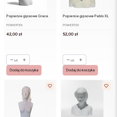
Popiersie gipsowe Grace
Popiersie gipsowe Pablo XL
PRODUCENT
PRODUCENT
POWERTEX
POWERTEX
Cena
Cena
42,00 zł
52,00 zł
szt.
szt.
Dodaj do koszyka
Dodaj do koszyka