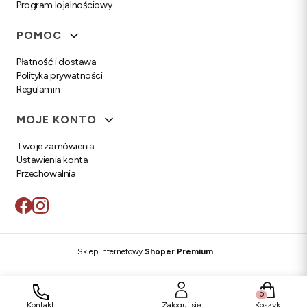
Program lojalnościowy
POMOC
Płatność i dostawa
Polityka prywatności
Regulamin
MOJE KONTO
Twoje zamówienia
Ustawienia konta
Przechowalnia
Sklep internetowy
Shoper Premium
Produkty w
Kontakt
Zaloguj się
Koszyk