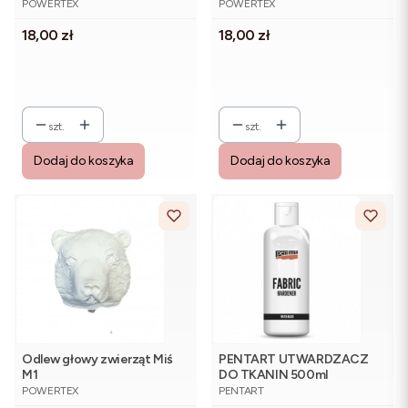
POWERTEX
POWERTEX
Cena
Cena
18,00 zł
18,00 zł
szt.
szt.
Dodaj do koszyka
Dodaj do koszyka
Odlew głowy zwierząt Miś
PENTART UTWARDZACZ
M1
DO TKANIN 500ml
PRODUCENT
PRODUCENT
POWERTEX
PENTART