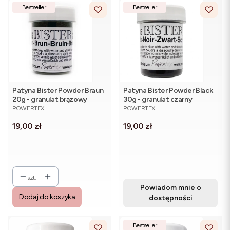
Bestseller
Bestseller
Patyna Bister Powder Braun
Patyna Bister Powder Black
20g - granulat brązowy
30g - granulat czarny
PRODUCENT
PRODUCENT
POWERTEX
POWERTEX
Cena
Cena
19,00 zł
19,00 zł
szt.
Powiadom mnie o
Dodaj do koszyka
dostępności
Bestseller