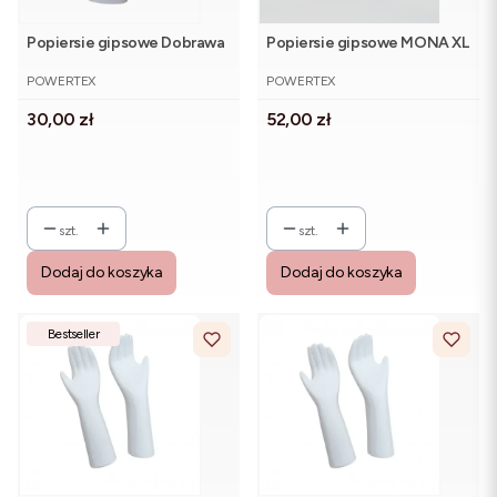
Popiersie gipsowe Dobrawa
Popiersie gipsowe MONA XL
PRODUCENT
PRODUCENT
POWERTEX
POWERTEX
Cena
Cena
30,00 zł
52,00 zł
szt.
szt.
Dodaj do koszyka
Dodaj do koszyka
Bestseller