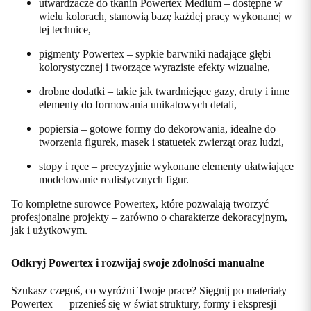
utwardzacze do tkanin Powertex Medium – dostępne w
wielu kolorach, stanowią bazę każdej pracy wykonanej w
tej technice,
pigmenty Powertex – sypkie barwniki nadające głębi
kolorystycznej i tworzące wyraziste efekty wizualne,
drobne dodatki – takie jak twardniejące gazy, druty i inne
elementy do formowania unikatowych detali,
popiersia – gotowe formy do dekorowania, idealne do
tworzenia figurek, masek i statuetek zwierząt oraz ludzi,
stopy i ręce – precyzyjnie wykonane elementy ułatwiające
modelowanie realistycznych figur.
To kompletne surowce Powertex, które pozwalają tworzyć
profesjonalne projekty – zarówno o charakterze dekoracyjnym,
jak i użytkowym.
Odkryj Powertex i rozwijaj swoje zdolności manualne
Szukasz czegoś, co wyróżni Twoje prace? Sięgnij po materiały
Powertex — przenieś się w świat struktury, formy i ekspresji