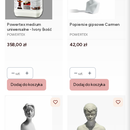
Powertex medium
Popiersie gipsowe Carmen
uniwersalne - Ivory (kość
PRODUCENT
PRODUCENT
słoniowa) 5 kg
POWERTEX
POWERTEX
Cena
Cena
358,00 zł
42,00 zł
szt.
szt.
Dodaj do koszyka
Dodaj do koszyka