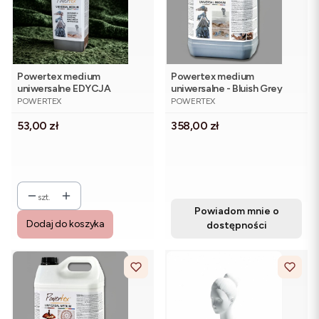
Powertex medium
Powertex medium
uniwersalne EDYCJA
uniwersalne - Bluish Grey
PRODUCENT
PRODUCENT
LIMITOWANA - Army Green
(niebiesko szary) 5 kg
POWERTEX
POWERTEX
(zieleń wojskowa) 0,5 kg
Cena
Cena
53,00 zł
358,00 zł
szt.
Powiadom mnie o
Dodaj do koszyka
dostępności