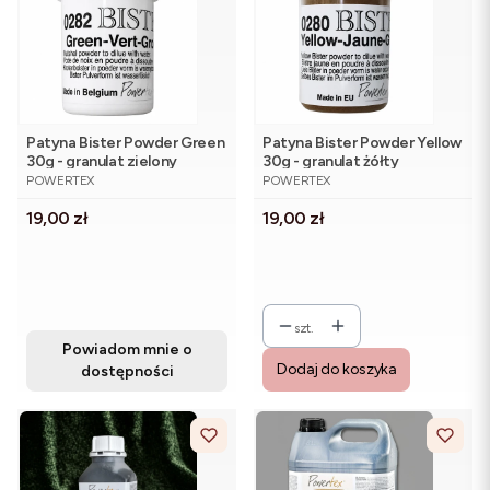
Patyna Bister Powder Green
Patyna Bister Powder Yellow
30g - granulat zielony
30g - granulat żółty
PRODUCENT
PRODUCENT
POWERTEX
POWERTEX
Cena
Cena
19,00 zł
19,00 zł
szt.
Powiadom mnie o
Dodaj do koszyka
dostępności