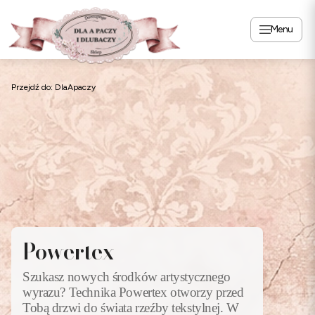
Menu
Przejdź do:
DlaApaczy
Powertex
Szukasz nowych środków artystycznego
wyrazu? Technika Powertex otworzy przed
Tobą drzwi do świata rzeźby tekstylnej. W