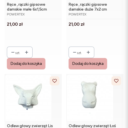
Ręce , rączki gipsowe
Ręce , rączki gipsowe
damskie małe 6x1,5cm
damskie duże 7x2 cm
PRODUCENT
PRODUCENT
POWERTEX
POWERTEX
Cena
Cena
21,00 zł
21,00 zł
szt.
szt.
Dodaj do koszyka
Dodaj do koszyka
Odlew głowy zwierząt Lis
Odlew głowy zwierząt Łoś