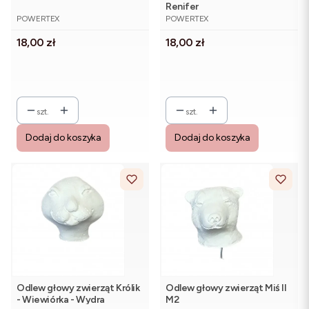
Renifer
PRODUCENT
PRODUCENT
POWERTEX
POWERTEX
Cena
Cena
18,00 zł
18,00 zł
szt.
szt.
Dodaj do koszyka
Dodaj do koszyka
Odlew głowy zwierząt Królik
Odlew głowy zwierząt Miś II
- Wiewiórka - Wydra
M2
PRODUCENT
PRODUCENT