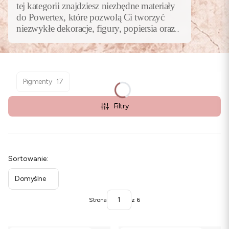
tej kategorii znajdziesz niezbędne materiały
do Powertex, które pozwolą Ci tworzyć
niezwykłe dekoracje, figury, popiersia oraz
kompozycje o trójwymiarowym charakterze.
To propozycja dla twórców szukających
czegoś więcej niż klasyczny decoupage.
Serdecznie zachęcamy do zapoznania się z
Pigmenty
17
naszymi propozycjami!
Filtry
Lista produktów
Sortowanie:
Domyślne
Strona
z 6