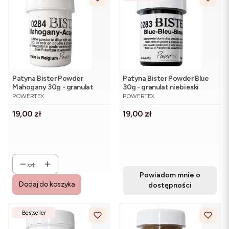
Patyna Bister Powder
Patyna Bister Powder Blue
Mahogany 30g - granulat
30g - granulat niebieski
PRODUCENT
PRODUCENT
mahoń
POWERTEX
POWERTEX
Cena
Cena
19,00 zł
19,00 zł
szt.
Powiadom mnie o
Dodaj do koszyka
dostępności
Bestseller