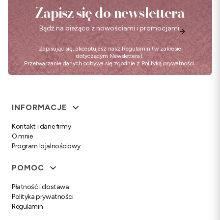
Zapisz się do newslettera
Bądź na bieżąco z nowościami i promocjami.
Zapisując się, akceptujesz nasz
Regulamin
(w zakresie
dotyczącym Newslettera).
Przetwarzanie danych odbywa się zgodnie z
Polityką prywatności
.
Linki w stopce
INFORMACJE
Kontakt i dane firmy
O mnie
Program lojalnościowy
POMOC
Płatność i dostawa
Polityka prywatności
Regulamin