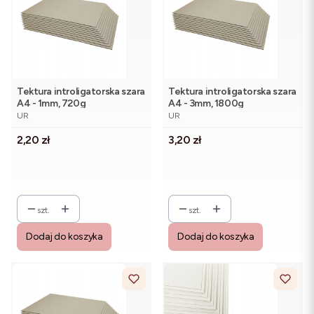
Tektura introligatorska szara
Tektura introligatorska szara
A4 - 1mm, 720g
A4 - 3mm, 1800g
PRODUCENT
PRODUCENT
UR
UR
Cena
Cena
2,20 zł
3,20 zł
szt.
szt.
Dodaj do koszyka
Dodaj do koszyka