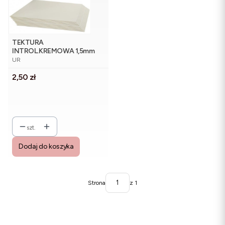
TEKTURA
INTROL.KREMOWA 1,5mm
PRODUCENT
610g A4
UR
Cena
2,50 zł
szt.
Dodaj do koszyka
Strona
z 1