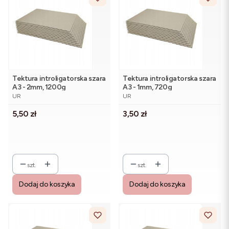
Tektura introligatorska szara
Tektura introligatorska szara
A3 - 2mm, 1200g
A3 - 1mm, 720g
PRODUCENT
PRODUCENT
UR
UR
Cena
Cena
5,50 zł
3,50 zł
szt.
szt.
Dodaj do koszyka
Dodaj do koszyka