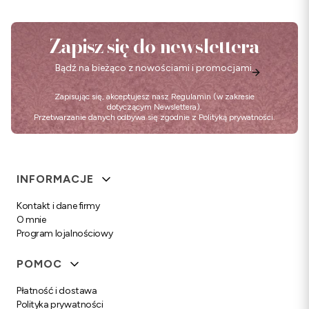
Zapisz się do newslettera
Bądź na bieżąco z nowościami i promocjami.
Zapisując się, akceptujesz nasz
Regulamin
(w zakresie
dotyczącym Newslettera).
Przetwarzanie danych odbywa się zgodnie z
Polityką prywatności
.
Linki w stopce
INFORMACJE
Kontakt i dane firmy
O mnie
Program lojalnościowy
POMOC
Płatność i dostawa
Polityka prywatności