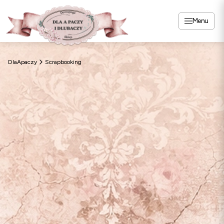
Menu
DlaApaczy
Scrapbooking