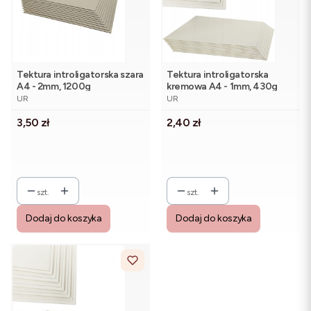
Tektura introligatorska szara
Tektura introligatorska
A4 - 2mm, 1200g
kremowa A4 - 1mm, 430g
PRODUCENT
PRODUCENT
UR
UR
Cena
Cena
3,50 zł
2,40 zł
szt.
szt.
Dodaj do koszyka
Dodaj do koszyka