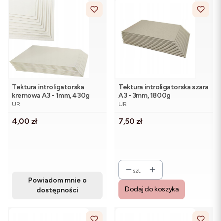
Tektura introligatorska
Tektura introligatorska szara
kremowa A3 - 1mm, 430g
A3 - 3mm, 1800g
PRODUCENT
PRODUCENT
UR
UR
Cena
Cena
4,00 zł
7,50 zł
szt.
Powiadom mnie o
Dodaj do koszyka
dostępności