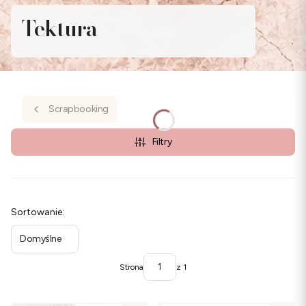
Tektura
Scrapbooking
Filtry
Lista produktów
Sortowanie:
Domyślne
Strona
z 1