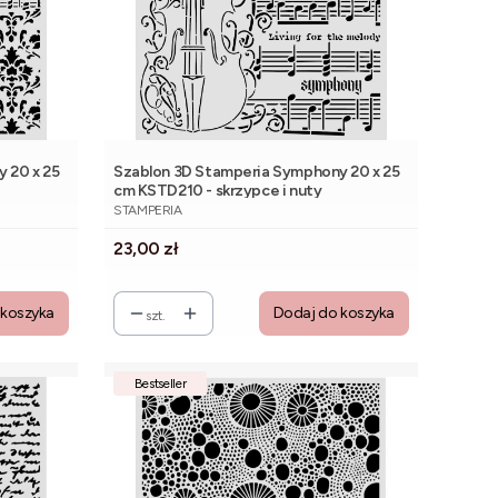
 20 x 25
Szablon 3D Stamperia Symphony 20 x 25
cm KSTD210 - skrzypce i nuty
PRODUCENT
STAMPERIA
Cena
23,00 zł
 koszyka
Dodaj do koszyka
szt.
Bestseller