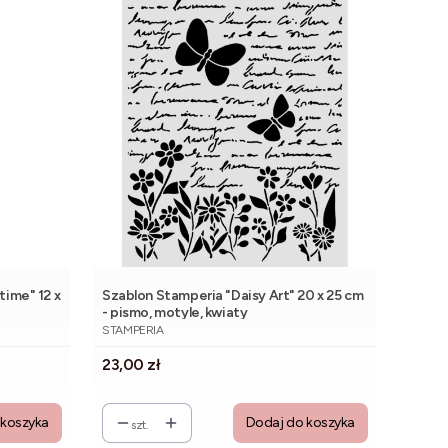
time" 12 x
Szablon Stamperia "Daisy Art" 20 x 25 cm
- pismo, motyle, kwiaty
PRODUCENT
STAMPERIA
Cena
23,00 zł
 koszyka
Dodaj do koszyka
szt.