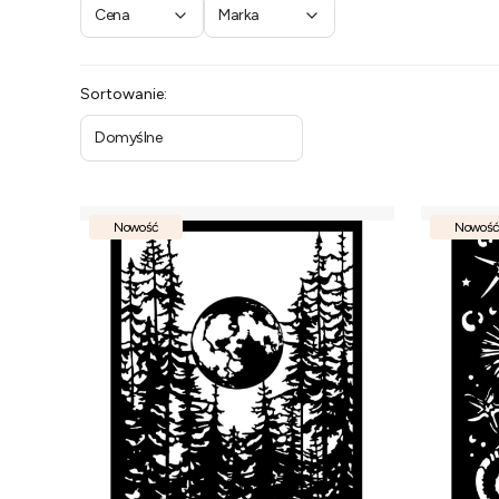
Cena
Marka
Koniec filtrów
Lista produktów
Sortowanie:
Domyślne
Nowość
Nowość