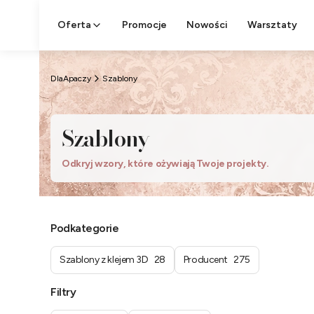
Oferta
Promocje
Nowości
Warsztaty
DlaApaczy
Szablony
Szablony
Odkryj wzory, które ożywiają Twoje projekty.
Podkategorie
Szablony z klejem 3D
28
Producent
275
Filtry