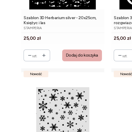
Szablon 3D Herbarium silver - 20x25cm,
Szablon 3
Księżyc i las
rozgwiaz
PRODUCENT
PRODUCE
STAMPERIA
STAMPERIA
Cena
Cena
25,00 zł
25,00 zł
Dodaj do koszyka
szt.
szt.
Nowość
Nowość