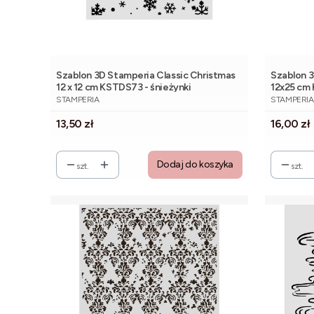
Szablon 3D Stamperia Classic Christmas
Szablon 3
12 x 12 cm KSTDS73 - śnieżynki
12x25 cm 
PRODUCENT
PRODUCE
STAMPERIA
STAMPERIA
Cena
Cena
13,50 zł
16,00 zł
Dodaj do koszyka
szt.
szt.