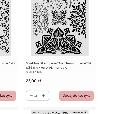
 Time" 20
Szablon Stamperia "Gardens of Time" 20
x 25 cm - koronki, mandale
PRODUCENT
STAMPERIA
Cena
23,00 zł
 koszyka
Dodaj do koszyka
szt.