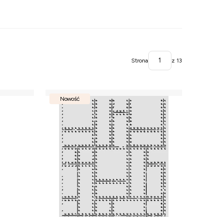
Strona
z 13
Nowość