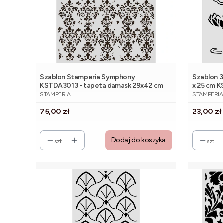
Szablon Stamperia Symphony
Szablon 3
KSTDA3013 - tapeta damask 29x42 cm
x 25 cm K
PRODUCENT
PRODUCE
STAMPERIA
STAMPERIA
Cena
Cena
75,00 zł
23,00 zł
Dodaj do koszyka
szt.
szt.