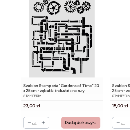
Szablon Stamperia "Gardens of Time" 20
Szablon S
x 25 cm - zębatki, industrialne rury
25 cm - z
PRODUCENT
PRODUCE
STAMPERIA
STAMPERIA
Cena
Cena
23,00 zł
15,00 zł
Dodaj do koszyka
szt.
szt.