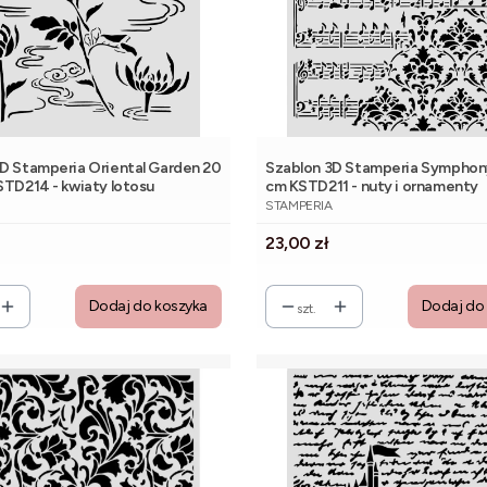
D Stamperia Oriental Garden 20
Szablon 3D Stamperia Symphony
STD214 - kwiaty lotosu
cm KSTD211 - nuty i ornamenty
NT
PRODUCENT
STAMPERIA
Cena
23,00 zł
Dodaj do koszyka
Dodaj do
szt.