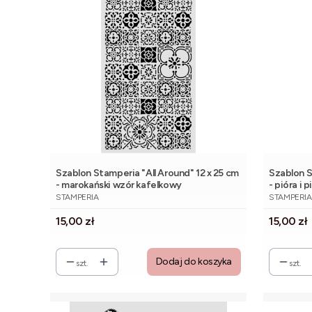
Szablon Stamperia "All Around" 12 x 25 cm
Szablon S
- marokański wzór kafelkowy
- pióra i 
PRODUCENT
PRODUCE
STAMPERIA
STAMPERIA
Cena
Cena
15,00 zł
15,00 zł
Dodaj do koszyka
szt.
szt.