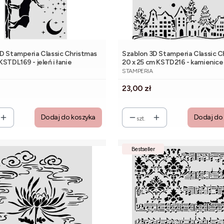
D Stamperia Classic Christmas
Szablon 3D Stamperia Classic C
KSTDL169 - jeleń i łanie
20 x 25 cm KSTD216 - kamienice 
NT
PRODUCENT
STAMPERIA
Cena
23,00 zł
Dodaj do koszyka
Dodaj do
szt.
Bestseller