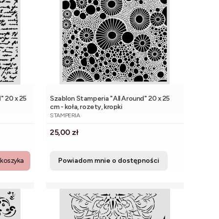
 20 x 25
Szablon Stamperia "All Around" 20 x 25
cm - koła, rozety, kropki
PRODUCENT
STAMPERIA
Cena
25,00 zł
 koszyka
Powiadom mnie o dostępności