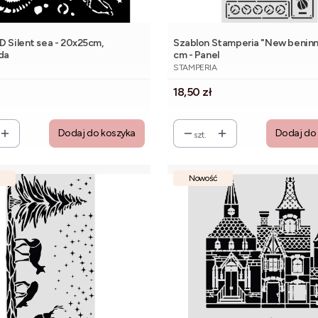
D Silent sea - 20x25cm,
Szablon Stamperia "New beninng
da
cm - Panel
NT
PRODUCENT
STAMPERIA
Cena
18,50 zł
Dodaj do koszyka
Dodaj do
szt.
Nowość