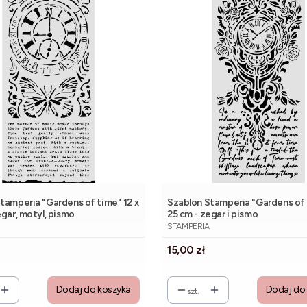
tamperia "Gardens of time" 12 x
Szablon Stamperia "Gardens of 
egar, motyl, pismo
25 cm - zegar i pismo
NT
PRODUCENT
STAMPERIA
Cena
15,00 zł
Dodaj do koszyka
Dodaj do
szt.