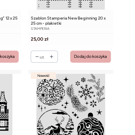
" 12 x 25
Szablon Stamperia New Beginning 20 x
25 cm - plakietki
PRODUCENT
STAMPERIA
Cena
25,00 zł
 koszyka
Dodaj do koszyka
szt.
Nowość