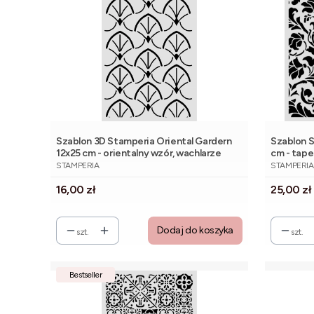
Szablon 3D Stamperia Oriental Gardern
Szablon S
12x25 cm - orientalny wzór, wachlarze
cm - tapet
PRODUCENT
PRODUCE
STAMPERIA
STAMPERIA
Cena
Cena
16,00 zł
25,00 zł
Dodaj do koszyka
szt.
szt.
Bestseller