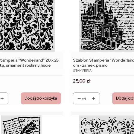
tamperia "Wonderland" 20 x 25
Szablon Stamperia "Wonderland"
a, ornament roślinny, liście
cm - zamek, pismo
NT
PRODUCENT
STAMPERIA
Cena
25,00 zł
Dodaj do koszyka
Dodaj do
szt.