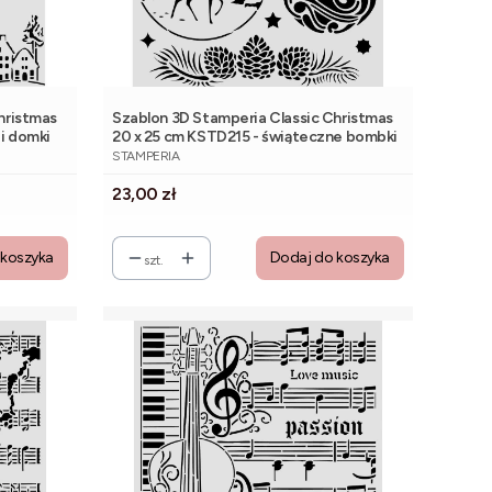
hristmas
Szablon 3D Stamperia Classic Christmas
i domki
20 x 25 cm KSTD215 - świąteczne bombki
PRODUCENT
STAMPERIA
Cena
23,00 zł
 koszyka
Dodaj do koszyka
szt.