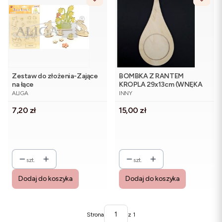
Zestaw do złożenia-Zające
BOMBKA Z RANTEM
na łące
KROPLA 29x13cm (WNĘKA
PRODUCENT
PRODUCENT
10cm)
ALIGA
INNY
Cena
Cena
7,20 zł
15,00 zł
szt.
szt.
Dodaj do koszyka
Dodaj do koszyka
Strona
z 1