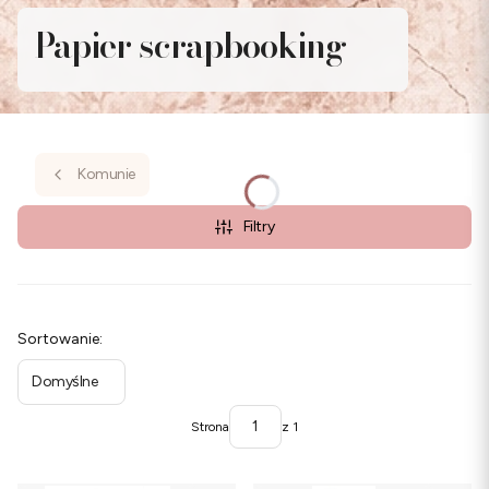
Papier scrapbooking
Komunie
Filtry
Lista produktów
Sortowanie:
Domyślne
Strona
z 1