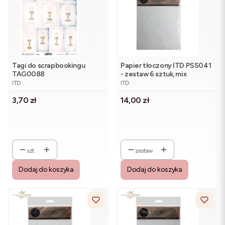
Tagi do scrapbookingu
Papier tłoczony ITD PSS041
TAG0088
- zestaw 6 sztuk, mix
PRODUCENT
PRODUCENT
wzorów
ITD
ITD
Cena
Cena
3,70 zł
14,00 zł
szt.
zestaw
Dodaj do koszyka
Dodaj do koszyka