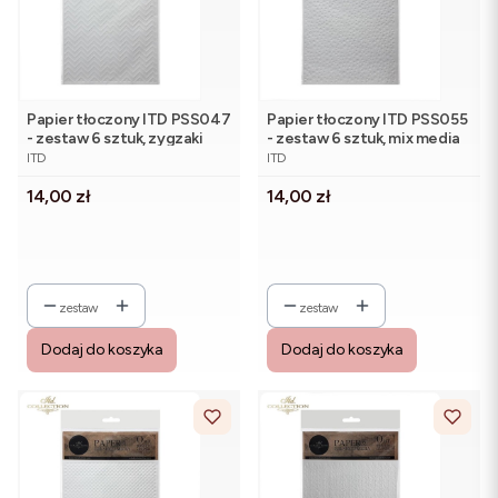
Papier tłoczony ITD PSS047
Papier tłoczony ITD PSS055
- zestaw 6 sztuk, zygzaki
- zestaw 6 sztuk, mix media
PRODUCENT
PRODUCENT
ITD
ITD
Cena
Cena
14,00 zł
14,00 zł
zestaw
zestaw
Dodaj do koszyka
Dodaj do koszyka