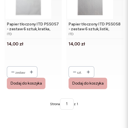
Papier tłoczony ITD PSS057
Papier tłoczony ITD PSS058
- zestaw 6 sztuk, kratka,
- zestaw 6 sztuk, listki,
PRODUCENT
PRODUCENT
szachownica
roślinna wić
ITD
ITD
Cena
Cena
14,00 zł
14,00 zł
zestaw
szt.
Dodaj do koszyka
Dodaj do koszyka
Strona
z 1