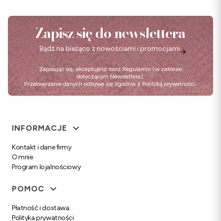
Zapisz się do newslettera
Bądź na bieżąco z nowościami i promocjami.
Zapisując się, akceptujesz nasz
Regulamin
(w zakresie
dotyczącym Newslettera).
Przetwarzanie danych odbywa się zgodnie z
Polityką prywatności
.
Linki w stopce
INFORMACJE
Kontakt i dane firmy
O mnie
Program lojalnościowy
POMOC
Płatność i dostawa
Polityka prywatności