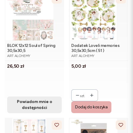
BLOK 12x12 Soul of Spring
Dodatek Loveli memories
30,5x30,5
30,5x30,5cm ( 51 )
PRODUCENT
PRODUCENT
ART ALCHEMY
ART ALCHEMY
Cena
Cena
26,50 zł
5,00 zł
szt.
Powiadom mnie o
Dodaj do koszyka
dostępności