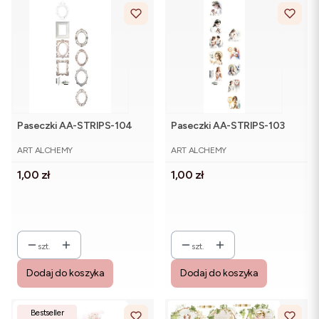
Paseczki AA-STRIPS-104
Paseczki AA-STRIPS-103
PRODUCENT
PRODUCENT
ART ALCHEMY
ART ALCHEMY
Cena
Cena
1,00 zł
1,00 zł
szt.
szt.
Dodaj do koszyka
Dodaj do koszyka
Bestseller