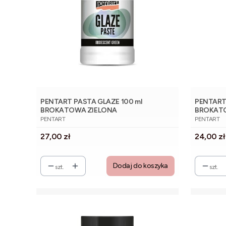
PENTART PASTA GLAZE 100 ml
PENTART 
BROKATOWA ZIELONA
BROKAT
PRODUCENT
PRODUCE
PENTART
PENTART
Cena
Cena
27,00 zł
24,00 zł
Dodaj do koszyka
szt.
szt.