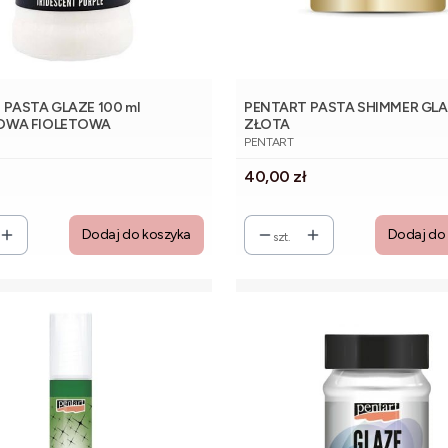
PASTA GLAZE 100 ml
PENTART PASTA SHIMMER GLA
OWA FIOLETOWA
ZŁOTA
NT
PRODUCENT
PENTART
Cena
40,00 zł
Dodaj do koszyka
Dodaj do
szt.