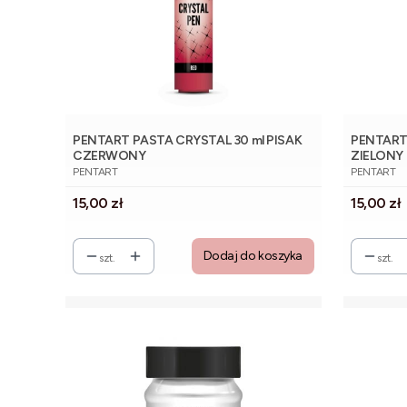
PENTART PASTA CRYSTAL 30 ml PISAK
PENTART 
CZERWONY
ZIELONY
PRODUCENT
PRODUCE
PENTART
PENTART
Cena
Cena
15,00 zł
15,00 zł
Dodaj do koszyka
szt.
szt.