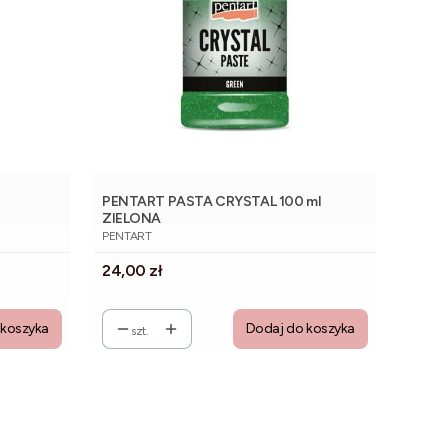
PENTART PASTA CRYSTAL 100 ml
ZIELONA
PRODUCENT
PENTART
Cena
24,00 zł
 koszyka
Dodaj do koszyka
szt.