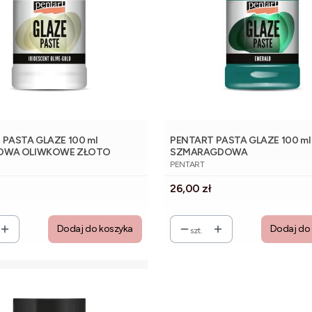
PASTA GLAZE 100 ml
PENTART PASTA GLAZE 100 ml
OWA OLIWKOWE ZŁOTO
SZMARAGDOWA
NT
PRODUCENT
PENTART
Cena
26,00 zł
Dodaj do koszyka
Dodaj do
szt.