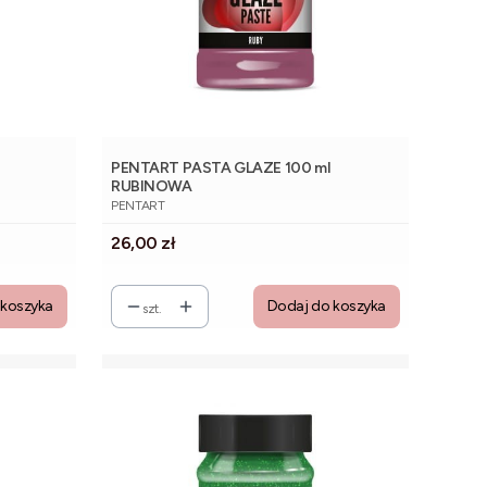
PENTART PASTA GLAZE 100 ml
RUBINOWA
PRODUCENT
PENTART
Cena
26,00 zł
 koszyka
Dodaj do koszyka
szt.