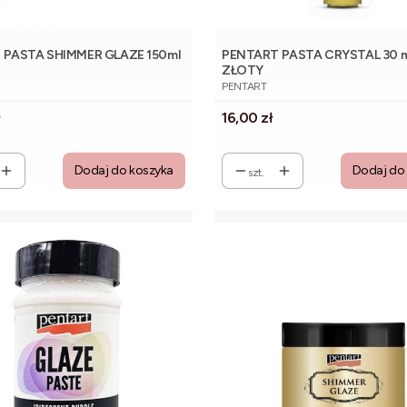
 PASTA SHIMMER GLAZE 150ml
PENTART PASTA CRYSTAL 30 m
A
ZŁOTY
NT
PRODUCENT
PENTART
Cena
ł
16,00 zł
Dodaj do koszyka
Dodaj do
szt.