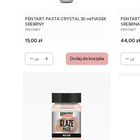
PENTART PASTA CRYSTAL 30 ml PIASEK
PENTART
SREBRNY
SREBRN
PRODUCENT
PRODUCE
PENTART
PENTART
Cena
Cena
15,00 zł
44,00 z
Dodaj do koszyka
szt.
szt.