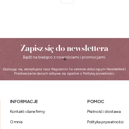
Zapisz się do newslettera
Bądź na bieżąco z nowościami i promocjami.
Zapisując się, akceptujesz nasz
Regulamin
(w zakresie dotyczącym Newslettera).
Przetwarzanie danych odbywa się zgodnie z
Polityką prywatności
.
Linki w stopce
INFORMACJE
POMOC
Kontakt i dane firmy
Płatność i dostawa
O mnie
Polityka prywatności