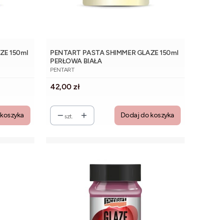
ZE 150ml
PENTART PASTA SHIMMER GLAZE 150ml
PERŁOWA BIAŁA
PRODUCENT
PENTART
Cena
42,00 zł
 koszyka
Dodaj do koszyka
szt.