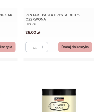
l PISAK
PENTART PASTA CRYSTAL 100 ml
CZERWONA
PRODUCENT
PENTART
Cena
26,00 zł
 koszyka
Dodaj do koszyka
szt.