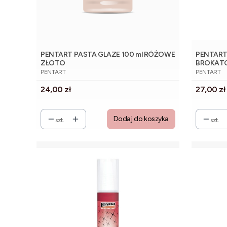
PENTART PASTA GLAZE 100 ml RÓŻOWE
PENTART 
ZŁOTO
BROKAT
PRODUCENT
PRODUCE
PENTART
PENTART
Cena
Cena
24,00 zł
27,00 zł
Dodaj do koszyka
szt.
szt.