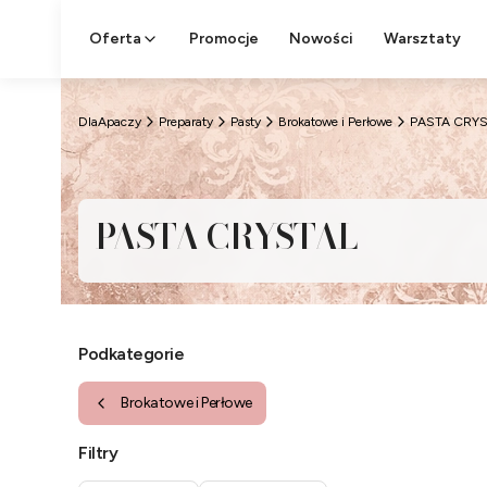
Oferta
Promocje
Nowości
Warsztaty
DlaApaczy
Preparaty
Pasty
Brokatowe i Perłowe
PASTA CRYS
PASTA CRYSTAL
Podkategorie
Brokatowe i Perłowe
Filtry