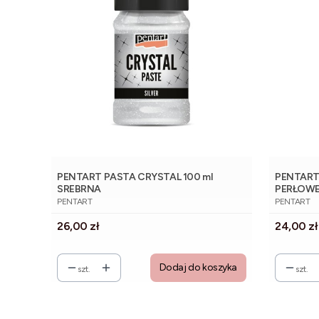
PENTART PASTA CRYSTAL 100 ml
PENTART 
SREBRNA
PERŁOWE
PRODUCENT
PRODUCE
PENTART
PENTART
Cena
Cena
26,00 zł
24,00 zł
Dodaj do koszyka
szt.
szt.