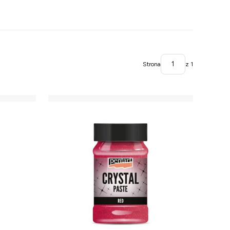
Strona
z 1