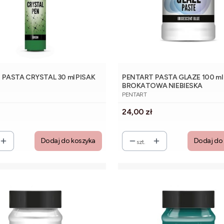
PASTA CRYSTAL 30 ml PISAK
PENTART PASTA GLAZE 100 ml
BROKATOWA NIEBIESKA
NT
PRODUCENT
PENTART
Cena
24,00 zł
Dodaj do koszyka
Dodaj do
szt.