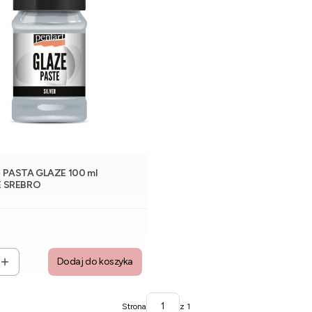
PASTA GLAZE 100 ml
 SREBRO
NT
Dodaj do koszyka
Strona
z 1