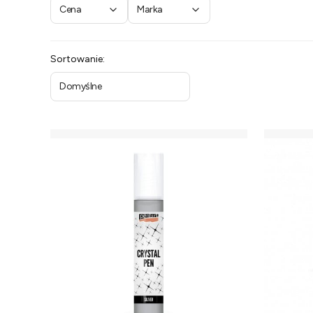
Cena
Marka
Koniec filtrów
Lista produktów
Sortowanie:
Domyślne