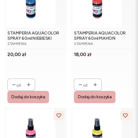
STAMPERIA AQUACOLOR
STAMPERIA AQUACOLOR
SPRAY 60ml NIEBIESKI
SPRAY 60ml MAHOŃ
PRODUCENT
PRODUCENT
CUKROWY
STAMPERIA
STAMPERIA
Cena
Cena
20,00 zł
18,00 zł
szt.
szt.
Dodaj do koszyka
Dodaj do koszyka