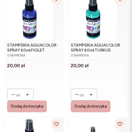
STAMPERIA AQUACOLOR
STAMPERIA AQUACOLOR
SPRAY 60ml FIOLET
SPRAY 60ml TURKUS
PRODUCENT
PRODUCENT
STAMPERIA
STAMPERIA
Cena
Cena
20,00 zł
20,00 zł
szt.
szt.
Dodaj do koszyka
Dodaj do koszyka