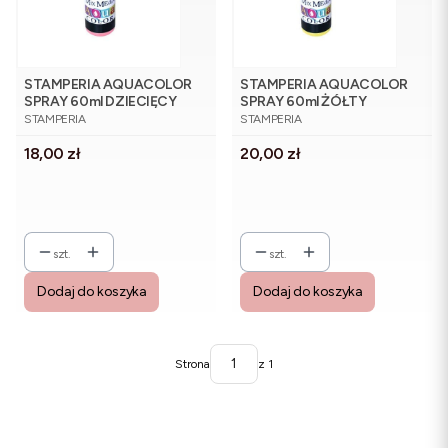
STAMPERIA AQUACOLOR
STAMPERIA AQUACOLOR
SPRAY 60ml DZIECIĘCY
SPRAY 60ml ŻÓŁTY
PRODUCENT
PRODUCENT
RÓŻOWY
STAMPERIA
STAMPERIA
Cena
Cena
18,00 zł
20,00 zł
szt.
szt.
Dodaj do koszyka
Dodaj do koszyka
Strona
z 1