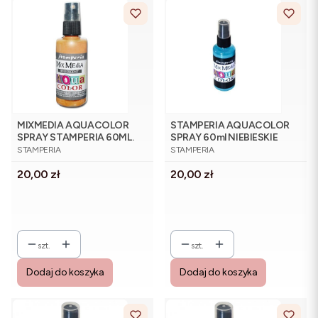
MIXMEDIA AQUACOLOR
STAMPERIA AQUACOLOR
SPRAY STAMPERIA 60ML.
SPRAY 60ml NIEBIESKIE
PRODUCENT
PRODUCENT
KAQ020 ŻÓŁTY PERŁOWY
NIEBO
STAMPERIA
STAMPERIA
Cena
Cena
20,00 zł
20,00 zł
szt.
szt.
Dodaj do koszyka
Dodaj do koszyka