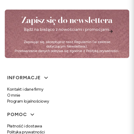
Zapisz się do newslettera
Bądź na bieżąco z nowościami i promocjami.
Zapisując się, akceptujesz nasz
Regulamin
(w zakresie
dotyczącym Newslettera).
Przetwarzanie danych odbywa się zgodnie z
Polityką prywatności
.
Linki w stopce
INFORMACJE
Kontakt i dane firmy
O mnie
Program lojalnościowy
POMOC
Płatność i dostawa
Polityka prywatności