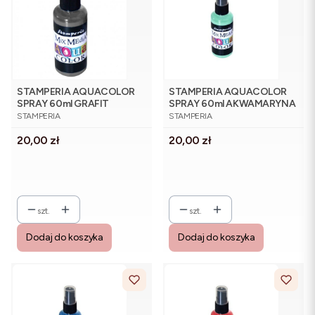
STAMPERIA AQUACOLOR
STAMPERIA AQUACOLOR
SPRAY 60ml GRAFIT
SPRAY 60ml AKWAMARYNA
PRODUCENT
PRODUCENT
STAMPERIA
STAMPERIA
Cena
Cena
20,00 zł
20,00 zł
szt.
szt.
Dodaj do koszyka
Dodaj do koszyka