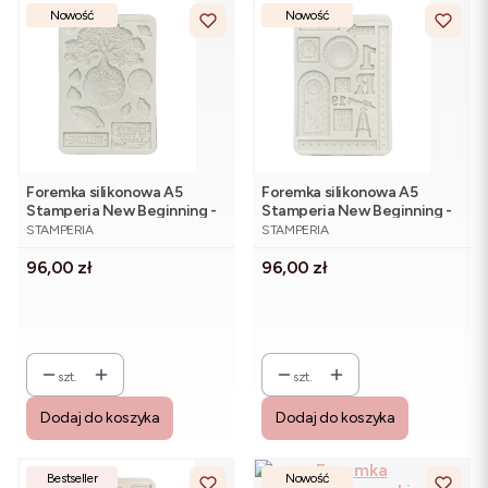
Nowość
Nowość
Foremka silikonowa A5
Foremka silikonowa A5
Stamperia New Beginning -
Stamperia New Beginning -
PRODUCENT
PRODUCENT
KACMA607 Planety
KACMA606 Teleskop
STAMPERIA
STAMPERIA
Cena
Cena
96,00 zł
96,00 zł
szt.
szt.
Dodaj do koszyka
Dodaj do koszyka
Bestseller
Nowość