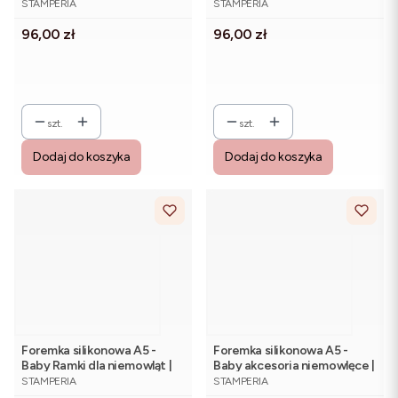
Stamperia
Stamperia
STAMPERIA
STAMPERIA
Cena
Cena
96,00 zł
96,00 zł
szt.
szt.
Dodaj do koszyka
Dodaj do koszyka
Foremka silikonowa A5 -
Foremka silikonowa A5 -
Baby Ramki dla niemowląt |
Baby akcesoria niemowlęce |
PRODUCENT
PRODUCENT
Stamperia KACMA602
Stamperia KACMA601
STAMPERIA
STAMPERIA