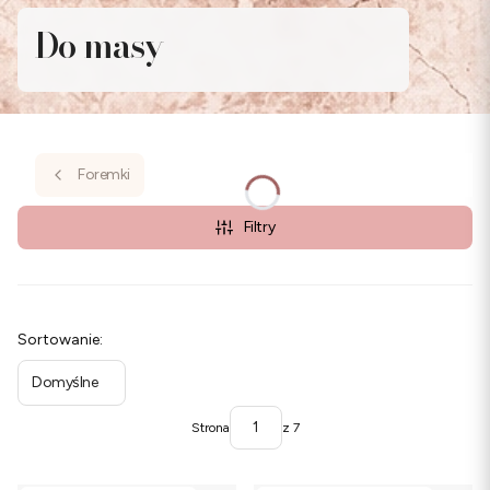
Do masy
Foremki
Filtry
Lista produktów
Sortowanie:
Domyślne
Strona
z 7