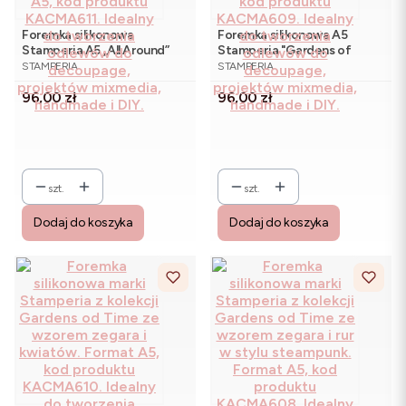
Foremka silikonowa
Foremka silikonowa A5
Stamperia A5 „All Around”
Stamperia "Gardens of
PRODUCENT
PRODUCENT
KACMA611 - kwiaty, liście,
Time" KACMA609 - zegar i
STAMPERIA
STAMPERIA
owady
lokomotywa
Cena
Cena
96,00 zł
96,00 zł
szt.
szt.
Dodaj do koszyka
Dodaj do koszyka