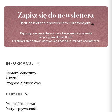
Zapisz się do newslettera
Bądź na bieżąco z nowościami i promocjami.
Zapisując się, akceptujesz nasz
Regulamin
(w zakresie
dotyczącym Newslettera).
Przetwarzanie danych odbywa się zgodnie z
Polityką prywatności
.
Linki w stopce
INFORMACJE
Kontakt i dane firmy
O mnie
Program lojalnościowy
POMOC
Płatność i dostawa
Polityka prywatności