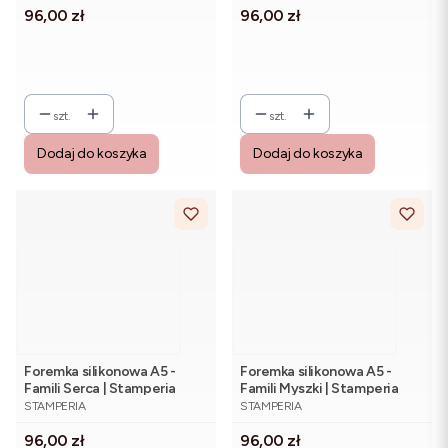
Cena
Cena
96,00 zł
96,00 zł
szt.
szt.
Dodaj do koszyka
Dodaj do koszyka
Foremka silikonowa A5 -
Foremka silikonowa A5 -
Famili Serca | Stamperia
Famili Myszki | Stamperia
PRODUCENT
PRODUCENT
KACMA600
KACMA599
STAMPERIA
STAMPERIA
Cena
Cena
96,00 zł
96,00 zł