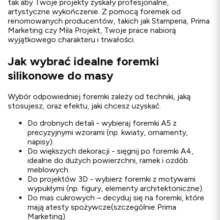
tak aby Twoje projekty zyskały profesjonalne,
artystyczne wykończenie. Z pomocą foremek od
renomowanych producentów, takich jak Stamperia, Prima
Marketing czy Mila Projekt, Twoje prace nabiorą
wyjątkowego charakteru i trwałości.
Jak wybrać idealne foremki
silikonowe do masy
Wybór odpowiedniej foremki zależy od techniki, jaką
stosujesz, oraz efektu, jaki chcesz uzyskać.
Do drobnych detali - wybieraj foremki A5 z
precyzyjnymi wzorami (np. kwiaty, ornamenty,
napisy).
Do większych dekoracji - sięgnij po foremki A4,
idealne do dużych powierzchni, ramek i ozdób
meblowych.
Do projektów 3D - wybierz foremki z motywami
wypukłymi (np. figury, elementy architektoniczne).
Do mas cukrowych – decyduj się na foremki, które
mają atesty spożywcze(szczególnie Prima
Marketing).