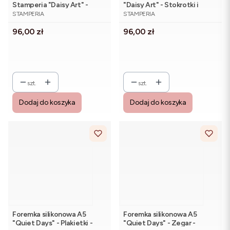
Stamperia "Daisy Art" -
"Daisy Art" - Stokrotki i
PRODUCENT
PRODUCENT
KACMA604 Kreatywność
motyle - Stamperia
STAMPERIA
STAMPERIA
Cena
Cena
96,00 zł
96,00 zł
szt.
szt.
Dodaj do koszyka
Dodaj do koszyka
Foremka silikonowa A5
Foremka silikonowa A5
"Quiet Days" - Plakietki -
"Quiet Days" - Zegar -
PRODUCENT
PRODUCENT