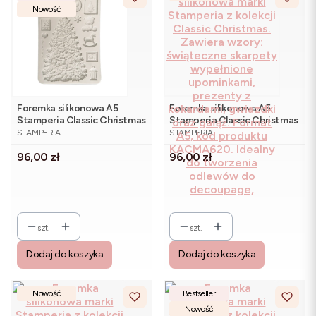
Nowość
Foremka silikonowa A5
Foremka silikonowa A5
Stamperia Classic Christmas
Stamperia Classic Christmas
PRODUCENT
PRODUCENT
KACMA621 - świąteczna
KACMA620 - świąteczne
STAMPERIA
STAMPERIA
choinka
skarpety i prezenty
Cena
Cena
96,00 zł
96,00 zł
szt.
szt.
Dodaj do koszyka
Dodaj do koszyka
Nowość
Bestseller
Nowość