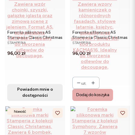
Foremka silikonowa A5
Foremka silikonowa A5
Stamperia Classic Christmas
Stamperia Classic Christmas
PRODUCENT
PRODUCENT
KACMA617 - choinki, jeleń
KACMA616 - kamienice
STAMPERIA
STAMPERIA
Cena
Cena
96,00 zł
96,00 zł
szt.
Powiadom mnie o
Dodaj do koszyka
dostępności
Nowość