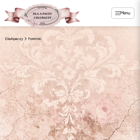
Menu
DlaApaczy
Foremki