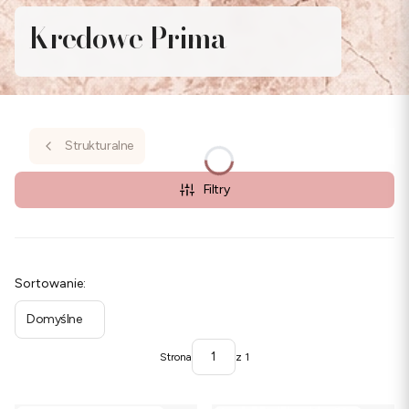
Kredowe Prima
Strukturalne
Filtry
Lista produktów
Sortowanie:
Domyślne
Strona
z 1