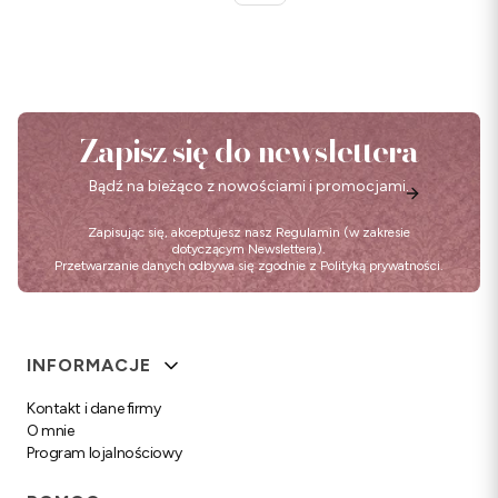
Zapisz się do newslettera
Bądź na bieżąco z nowościami i promocjami.
Zapisując się, akceptujesz nasz
Regulamin
(w zakresie
dotyczącym Newslettera).
Przetwarzanie danych odbywa się zgodnie z
Polityką prywatności
.
Linki w stopce
INFORMACJE
Kontakt i dane firmy
O mnie
Program lojalnościowy