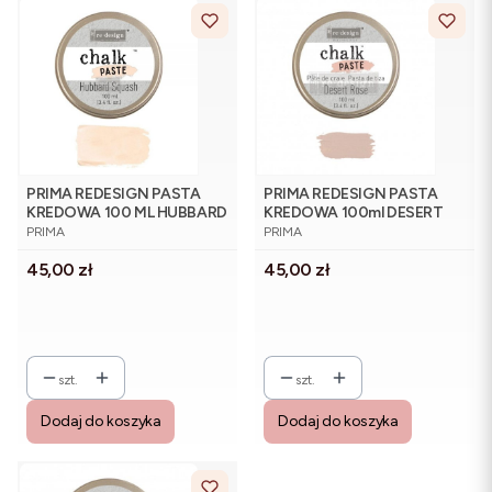
PRIMA REDESIGN PASTA
PRIMA REDESIGN PASTA
KREDOWA 100 ML HUBBARD
KREDOWA 100ml DESERT
PRODUCENT
PRODUCENT
SQUASH
ROSE
PRIMA
PRIMA
Cena
Cena
45,00 zł
45,00 zł
szt.
szt.
Dodaj do koszyka
Dodaj do koszyka