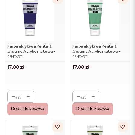
Farba akrylowa Pentart
Farba akrylowa Pentart
Creamy Acrylic matowa -
Creamy Acrylic matowa -
PRODUCENT
PRODUCENT
granat 60 ml
mięta 60 ml
PENTART
PENTART
Cena
Cena
17,00 zł
17,00 zł
szt.
szt.
Dodaj do koszyka
Dodaj do koszyka