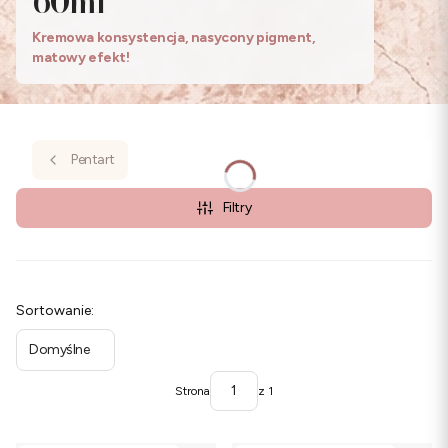
60ml
Kremowa konsystencja, nasycony pigment,
matowy efekt!
Pentart
Filtry
Lista produktów
Sortowanie:
Domyślne
Strona
z 1