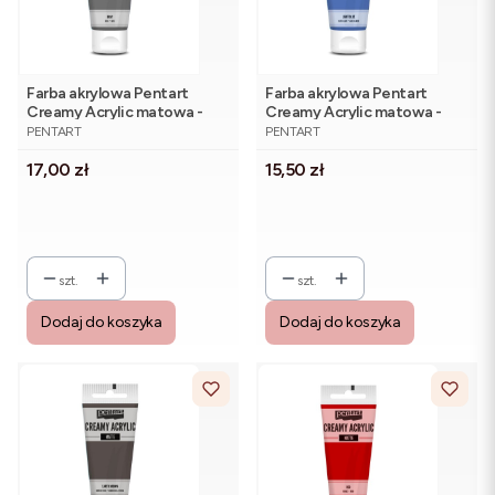
Farba akrylowa Pentart
Farba akrylowa Pentart
Creamy Acrylic matowa -
Creamy Acrylic matowa -
PRODUCENT
PRODUCENT
szary 60 ml
jasna niebieska 60 ml
PENTART
PENTART
Cena
Cena
17,00 zł
15,50 zł
szt.
szt.
Dodaj do koszyka
Dodaj do koszyka