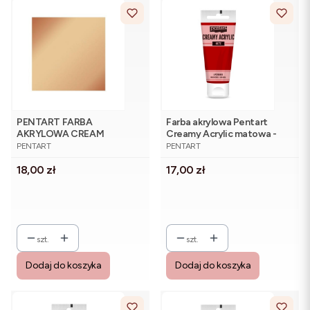
PENTART FARBA
Farba akrylowa Pentart
AKRYLOWA CREAM
Creamy Acrylic matowa -
PRODUCENT
PRODUCENT
METALICZNA ANT.MIEDŹ
szminka 60 ml
PENTART
PENTART
60ml
Cena
Cena
18,00 zł
17,00 zł
szt.
szt.
Dodaj do koszyka
Dodaj do koszyka