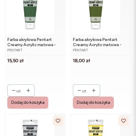
Farba akrylowa Pentart
Farba akrylowa Pentart
Creamy Acrylic matowa -
Creamy Acrylic matowa -
PRODUCENT
PRODUCENT
zielona 60 ml
oliwka 60 ml
PENTART
PENTART
Cena
Cena
15,50 zł
18,00 zł
szt.
szt.
Dodaj do koszyka
Dodaj do koszyka