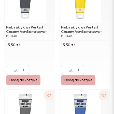
Farba akrylowa Pentart
Farba akrylowa Pentart
Creamy Acrylic matowa -
Creamy Acrylic matowa -
PRODUCENT
PRODUCENT
ołowiana szara 60 ml
żółta 60 ml
PENTART
PENTART
Cena
Cena
15,50 zł
15,50 zł
szt.
szt.
Dodaj do koszyka
Dodaj do koszyka