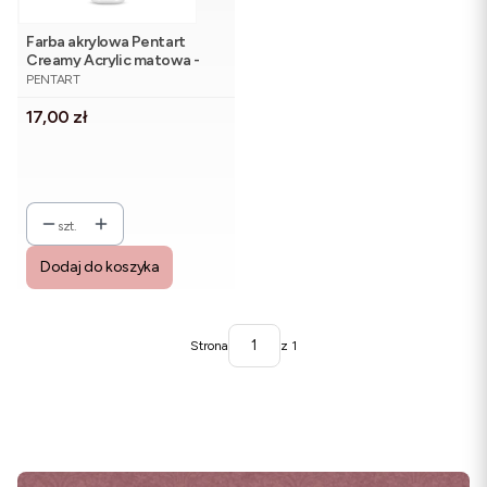
Farba akrylowa Pentart
Creamy Acrylic matowa -
PRODUCENT
kość słoniowa 60 ml
PENTART
Cena
17,00 zł
szt.
Dodaj do koszyka
Strona
z 1