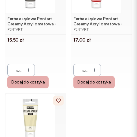
Farba akrylowa Pentart
Farba akrylowa Pentart
Creamy Acrylic matowa -
Creamy Acrylic matowa -
PRODUCENT
PRODUCENT
heban 60 ml
czerwona 60 ml
PENTART
PENTART
Cena
Cena
15,50 zł
17,00 zł
szt.
szt.
Dodaj do koszyka
Dodaj do koszyka