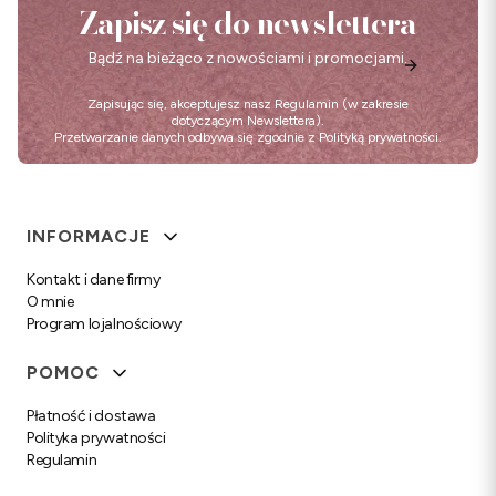
Zapisz się do newslettera
Bądź na bieżąco z nowościami i promocjami.
Zapisując się, akceptujesz nasz
Regulamin
(w zakresie
dotyczącym Newslettera).
Przetwarzanie danych odbywa się zgodnie z
Polityką prywatności
.
Linki w stopce
INFORMACJE
Kontakt i dane firmy
O mnie
Program lojalnościowy
POMOC
Płatność i dostawa
Polityka prywatności
Regulamin