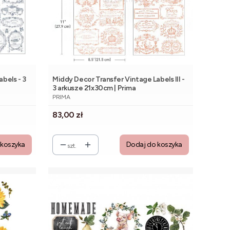
bels - 3
Middy Decor Transfer Vintage Labels III -
3 arkusze 21x30cm | Prima
PRODUCENT
PRIMA
Cena
83,00 zł
 koszyka
Dodaj do koszyka
szt.