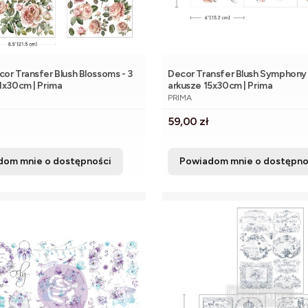
or Transfer Blush Blossoms - 3
Decor Transfer Blush Symphony 
1x30cm | Prima
arkusze 15x30cm | Prima
NT
PRODUCENT
PRIMA
Cena
59,00 zł
dom mnie o dostępności
Powiadom mnie o dostępno