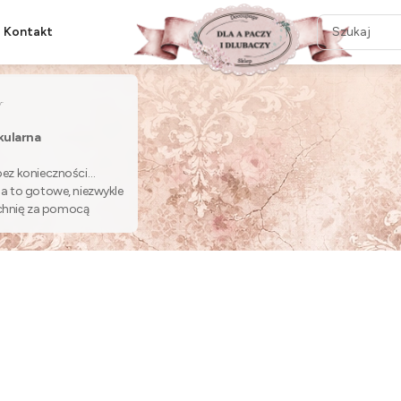
Kontakt
y
kularna
ez konieczności
a to gotowe, niezwykle
zchnię za pomocą
i botanicznych rycin,
 który najlepiej oddaje
 stylizacji!