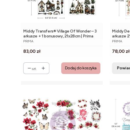
Middy Transfers® Village Of Wonder – 3
Middy Dec
arkusze + 1 bonusowy, 21x28cm | Prima
arkusze 2
PRODUCENT
PRODUCE
PRIMA
PRIMA
Cena
Cena
83,00 zł
78,00 zł
Dodaj do koszyka
Powia
szt.