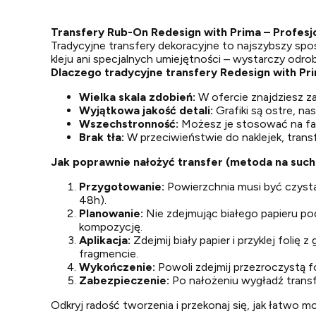
Transfery Rub-On Redesign with Prima – Profesjo
Tradycyjne transfery dekoracyjne to najszybszy spo
kleju ani specjalnych umiejętności – wystarczy odrobi
Dlaczego tradycyjne transfery Redesign with Pri
Wielka skala zdobień:
W ofercie znajdziesz z
Wyjątkowa jakość detali:
Grafiki są ostre, n
Wszechstronność:
Możesz je stosować na far
Brak tła:
W przeciwieństwie do naklejek, transf
Jak poprawnie nałożyć transfer (metoda na such
Przygotowanie:
Powierzchnia musi być czysta,
48h).
Planowanie:
Nie zdejmując białego papieru po
kompozycję.
Aplikacja:
Zdejmij biały papier i przyklej foli
fragmencie.
Wykończenie:
Powoli zdejmij przezroczystą fol
Zabezpieczenie:
Po nałożeniu wygładź transf
Odkryj radość tworzenia i przekonaj się, jak łatwo