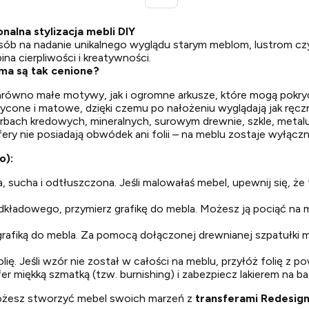
nalna stylizacja mebli DIY
sób na nadanie unikalnego wyglądu starym meblom, lustrom cz
na cierpliwości i kreatywności.
ma są tak cenione?
arówno małe motywy, jak i ogromne arkusze, które mogą pokry
asycone i matowe, dzięki czemu po nałożeniu wyglądają jak ręcz
bach kredowych, mineralnych, surowym drewnie, szkle, metalu
ery nie posiadają obwódek ani folii – na meblu zostaje wyłączni
o):
 sucha i odtłuszczona. Jeśli malowałaś mebel, upewnij się, że
dkładowego, przymierz grafikę do mebla. Możesz ją pociąć na
ę z grafiką do mebla. Za pomocą dołączonej drewnianej szpatułki
ię. Jeśli wzór nie został w całości na meblu, przyłóż folię z p
er miękką szmatką (tzw. burnishing) i zabezpiecz lakierem na 
 możesz stworzyć mebel swoich marzeń z
transferami Redesign