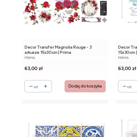
Decor Transfer Magnolia Rouge - 3
Decor Tra
arkusze 15x30cm | Prima
15x30cm |
PRODUCENT
PRODUCE
PRIMA
PRIMA
Cena
Cena
63,00 zł
63,00 zł
Dodaj do koszyka
szt.
szt.