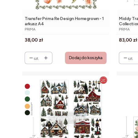
Transfer Prima Re·Design Homegrown - 1
Middy Tr
arkusz A4
Collectio
PRODUCENT
PRODUCE
21x28cm |
PRIMA
PRIMA
Cena
Cena
38,00 zł
83,00 zł
Dodaj do koszyka
szt.
szt.