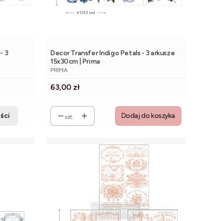
- 3
Decor Transfer Indigo Petals - 3 arkusze
15x30cm | Prima
PRODUCENT
PRIMA
Cena
63,00 zł
ści
Dodaj do koszyka
szt.