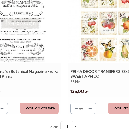
nsfer Botanical Magazine - rolka
PRIMA DECOR TRANSFERS 22x
| Prima
SWEET APRICOT
NT
PRODUCENT
PRIMA
Cena
ł
135,00 zł
Dodaj do koszyka
Dodaj do
szt.
Strona
z 1