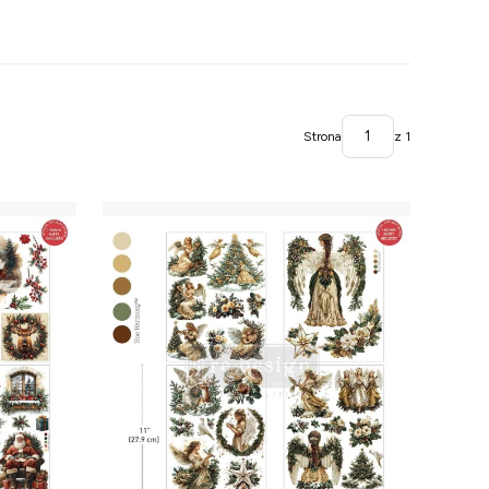
Strona
z 1