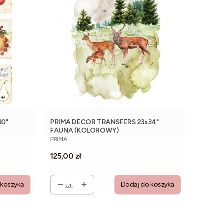
30"
PRIMA DECOR TRANSFERS 23x34"
FAUNA (KOLOROWY)
PRODUCENT
PRIMA
Cena
125,00 zł
 koszyka
Dodaj do koszyka
szt.