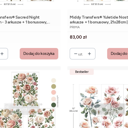
ansfers® Sacred Night
Middy Transfers® Yuletide Nostalg
n - 3 arkusze + 1 bonusowy,
arkusze + 1 bonusowy, 21x28cm |
NT
PRODUCENT
 Prima
PRIMA
Cena
83,00 zł
Dodaj do koszyka
Dodaj do
szt.
Bestseller