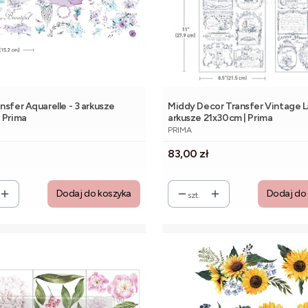
nsfer Aquarelle - 3 arkusze
Middy Decor Transfer Vintage La
 Prima
arkusze 21x30cm | Prima
NT
PRODUCENT
PRIMA
Cena
83,00 zł
Dodaj do koszyka
Dodaj do
szt.