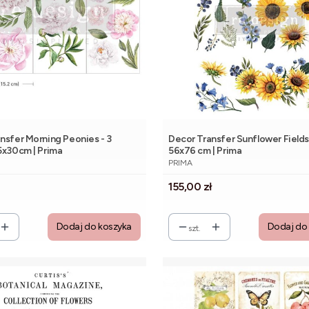
nsfer Morning Peonies - 3
Decor Transfer Sunflower Fields 
5x30cm | Prima
56x76 cm | Prima
NT
PRODUCENT
PRIMA
Cena
155,00 zł
Dodaj do koszyka
Dodaj do
szt.