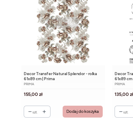
Decor Transfer Natural Splendor - rolka
Decor Tra
61x89 cm | Prima
61x89 cm 
PRODUCENT
PRODUCE
PRIMA
PRIMA
Cena
Cena
155,00 zł
135,00 z
Dodaj do koszyka
szt.
szt.