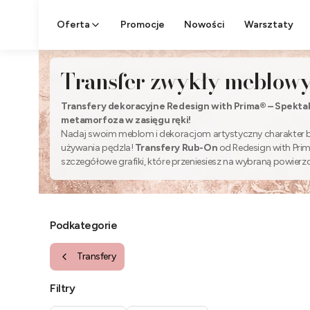
Oferta
Promocje
Nowości
Warsztaty
Transfer zwykły meblow
DlaApaczy
Decoupage
Transfery
Transfer zwykły meblowy
Transfery dekoracyjne Redesign with Prima® – Spekta
metamorfoza w zasięgu ręki!
Nadaj swoim meblom i dekoracjom artystyczny charakter b
używania pędzla!
Transfery Rub-On
od Redesign with Prim
szczegółowe grafiki, które przeniesiesz na wybraną powier
prostego dociskania szpatułką. Od romantycznych kwiatów 
po stylowe napisy i wielkoformatowe obrazy – wybierz wzór,
Twój styl i ciesz się natychmiastowym efektem profesjonalnej
Podkategorie
Transfery
Filtry