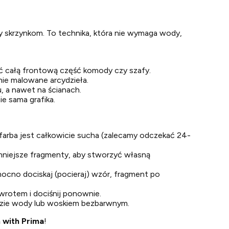
y skrzynkom. To technika, która nie wymaga wody,
ć całą frontową część komody czy szafy.
nie malowane arcydzieła.
, a nawet na ścianach.
e sama grafika.
 farba jest całkowicie sucha (zalecamy odczekać 24-
 mniejsze fragmenty, aby stworzyć własną
 mocno dociskaj (pocieraj) wzór, fragment po
owrotem i dociśnij ponownie.
bazie wody lub woskiem bezbarwnym.
 with Prima
!