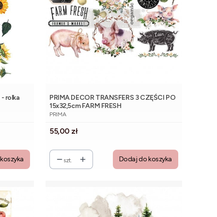
- rolka
PRIMA DECOR TRANSFERS 3 CZĘŚCI PO
15x32,5cm FARM FRESH
PRODUCENT
PRIMA
Cena
55,00 zł
 koszyka
Dodaj do koszyka
szt.