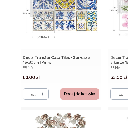
Decor Transfer Casa Tiles - 3 arkusze
Decor Tra
15x30cm | Prima
arkusze 1
PRODUCENT
PRODUCE
PRIMA
PRIMA
Cena
Cena
63,00 zł
63,00 zł
Dodaj do koszyka
szt.
szt.