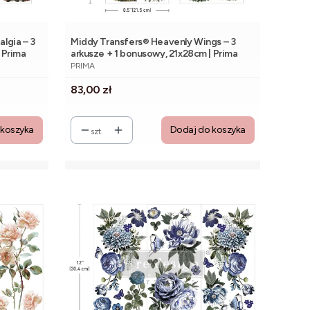
ia – 3
Middy Transfers® Heavenly Wings – 3
 Prima
arkusze + 1 bonusowy, 21x28cm | Prima
PRODUCENT
PRIMA
Cena
83,00 zł
 koszyka
Dodaj do koszyka
szt.