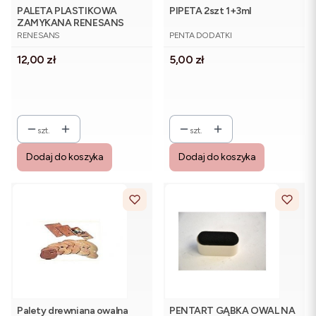
PALETA PLASTIKOWA
PIPETA 2szt 1+3ml
ZAMYKANA RENESANS
PRODUCENT
PRODUCENT
20X10X1,8 CM
RENESANS
PENTA DODATKI
Cena
Cena
12,00 zł
5,00 zł
szt.
szt.
Dodaj do koszyka
Dodaj do koszyka
Palety drewniana owalna
PENTART GĄBKA OWAL NA