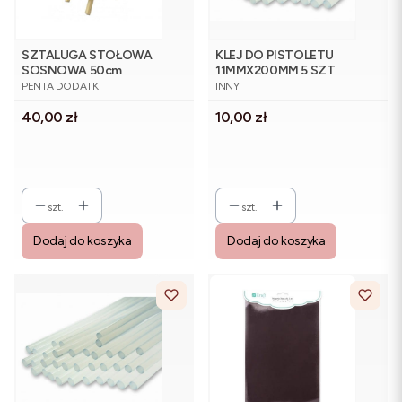
SZTALUGA STOŁOWA
KLEJ DO PISTOLETU
SOSNOWA 50cm
11MMX200MM 5 SZT
PRODUCENT
PRODUCENT
PENTA DODATKI
INNY
Cena
Cena
40,00 zł
10,00 zł
szt.
szt.
Dodaj do koszyka
Dodaj do koszyka