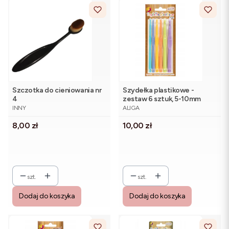
Szczotka do cieniowania nr
Szydełka plastikowe -
4
zestaw 6 sztuk, 5-10mm
PRODUCENT
PRODUCENT
INNY
ALIGA
Cena
Cena
8,00 zł
10,00 zł
szt.
szt.
Dodaj do koszyka
Dodaj do koszyka