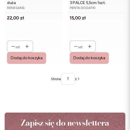
duża
3 PALCE 5,5cm 1szt.
PRODUCENT
PRODUCENT
RENESANS
PENTA DODATKI
Cena
Cena
22,00 zł
15,00 zł
szt.
szt.
Dodaj do koszyka
Dodaj do koszyka
Strona
z 1
Zapisz się do newslettera