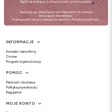
Bądź na bieżąco z nowościami i promocjami.
Zapisując się, akceptujesz nasz
Regulamin
(w zakresie
dotyczącym Newslettera).
Przetwarzanie danych odbywa się zgodnie z
Polityką prywatności
.
Linki w stopce
INFORMACJE
Kontakt i dane firmy
O mnie
Program lojalnościowy
POMOC
Płatność i dostawa
Polityka prywatności
Regulamin
MOJE KONTO