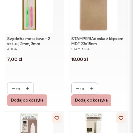
Szydełka metalowe - 2
STAMPERIAdeska z klipsem
sztuki, 2mm, 3mm
MDF 23x15cm
PRODUCENT
PRODUCENT
ALIGA
STAMPERIA
Cena
Cena
7,00 zł
18,00 zł
szt.
szt.
Dodaj do koszyka
Dodaj do koszyka