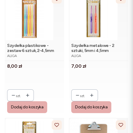
Szydełka plastikowe -
Szydełka metalowe - 2
zestaw 6 sztuk, 2-4,5mm
sztuki, 5mm i 4,5mm
PRODUCENT
PRODUCENT
ALIGA
ALIGA
Cena
Cena
8,00 zł
7,00 zł
szt.
szt.
Dodaj do koszyka
Dodaj do koszyka