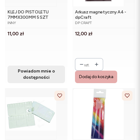
KLEJ DO PISTOLETU
Arkusz magnetyczny A4 -
7MMX300MM 5 SZT
dpCraft
PRODUCENT
PRODUCENT
INNY
DP CRAFT
Cena
Cena
11,00 zł
12,00 zł
szt.
Powiadom mnie o
Dodaj do koszyka
dostępności