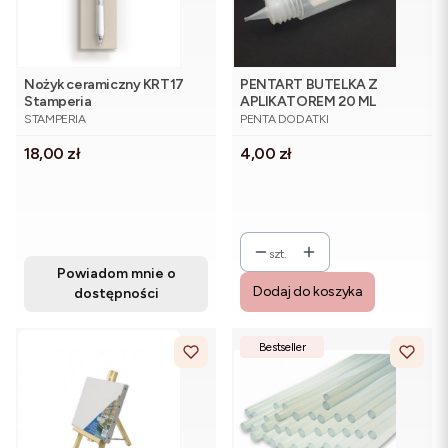
Nożyk ceramiczny KRT17
PENTART BUTELKA Z
Stamperia
APLIKATOREM 20 ML
PRODUCENT
PRODUCENT
STAMPERIA
PENTA DODATKI
Cena
Cena
18,00 zł
4,00 zł
szt.
Powiadom mnie o
Dodaj do koszyka
dostępności
Bestseller