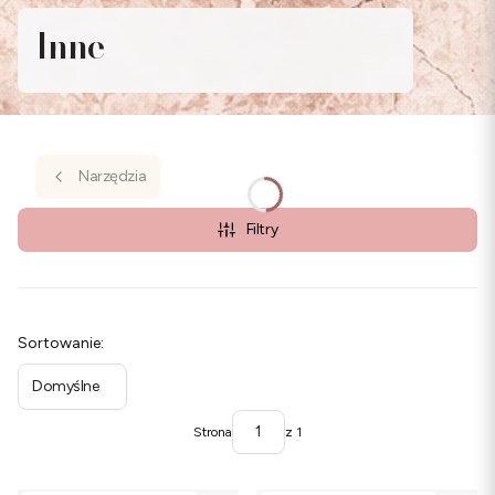
Inne
Narzędzia
Filtry
Lista produktów
Sortowanie:
Domyślne
Strona
z 1