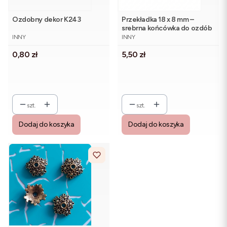
Ozdobny dekor K243
Przekładka 18 x 8 mm –
srebrna końcówka do ozdób
PRODUCENT
PRODUCENT
i biżuterii (5 szt.)
INNY
INNY
Cena
Cena
0,80 zł
5,50 zł
szt.
szt.
Dodaj do koszyka
Dodaj do koszyka