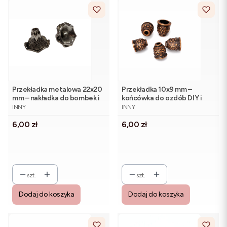
Przekładka metalowa 22x20
Przekładka 10x9 mm –
mm – nakładka do bombek i
końcówka do ozdób DIY i
PRODUCENT
PRODUCENT
biżuterii, antyczne srebro (1
biżuterii, antyczna miedź (5
INNY
INNY
szt.)
szt.)
Cena
Cena
6,00 zł
6,00 zł
szt.
szt.
Dodaj do koszyka
Dodaj do koszyka