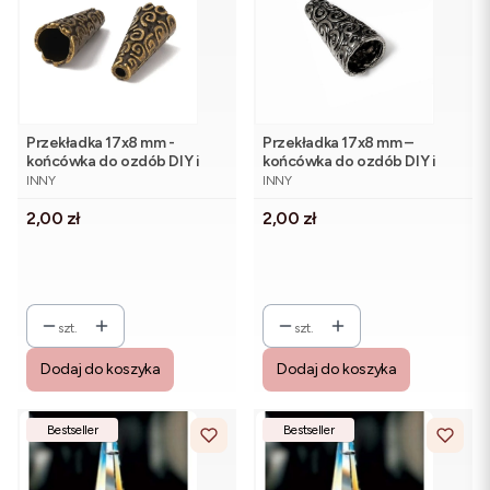
Przekładka 17x8 mm -
Przekładka 17x8 mm –
końcówka do ozdób DIY i
końcówka do ozdób DIY i
PRODUCENT
PRODUCENT
biżuterii, antyczne złoto (1
biżuterii, antyczne srebro (1
INNY
INNY
szt.)
szt.)
Cena
Cena
2,00 zł
2,00 zł
szt.
szt.
Dodaj do koszyka
Dodaj do koszyka
Bestseller
Bestseller