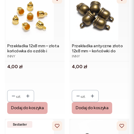
Przekładka 12x8 mm – złota
Przekładka antyczne złoto
końcówka do ozdób i
12x8 mm – końcówki do
PRODUCENT
PRODUCENT
biżuterii (5 szt.)
pisanek bombek (5 szt.)
INNY
INNY
Cena
Cena
4,00 zł
4,00 zł
szt.
szt.
Dodaj do koszyka
Dodaj do koszyka
Bestseller