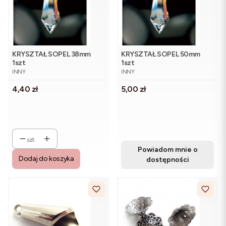
KRYSZTAŁ SOPEL 38mm
KRYSZTAŁ SOPEL 50mm
1szt
1szt
PRODUCENT
PRODUCENT
INNY
INNY
Cena
Cena
4,40 zł
5,00 zł
szt.
Powiadom mnie o
Dodaj do koszyka
dostępności