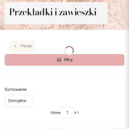
Przekładki i zawieszki
Metale
Filtry
Lista produktów
Sortowanie:
Domyślne
Strona
z 1