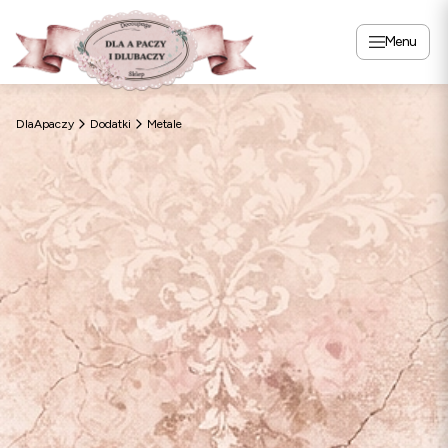
Menu
DlaApaczy
Dodatki
Metale