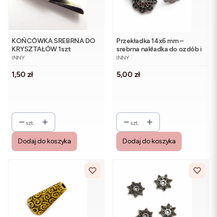
KOŃCÓWKA SREBRNA DO
Przekładka 14x6 mm –
KRYSZTAŁÓW 1szt
srebrna nakładka do ozdób i
PRODUCENT
PRODUCENT
biżuterii (5 szt.)
INNY
INNY
Cena
Cena
1,50 zł
5,00 zł
szt.
szt.
Dodaj do koszyka
Dodaj do koszyka