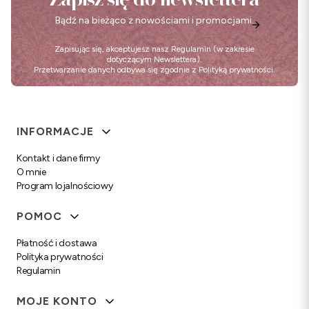
Bądź na bieżąco z nowościami i promocjami.
Zapisując się, akceptujesz nasz
Regulamin
(w zakresie
dotyczącym Newslettera).
Przetwarzanie danych odbywa się zgodnie z
Polityką prywatności
.
Linki w stopce
INFORMACJE
Kontakt i dane firmy
O mnie
Program lojalnościowy
POMOC
Płatność i dostawa
Polityka prywatności
Regulamin
MOJE KONTO