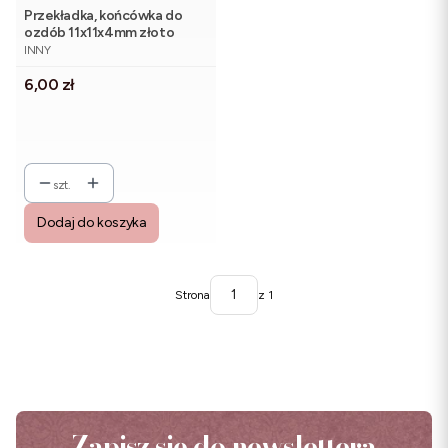
Przekładka, końcówka do
ozdób 11x11x4mm złoto
PRODUCENT
(7szt)
INNY
Cena
6,00 zł
szt.
Dodaj do koszyka
Strona
z 1
Zapisz się do newslettera