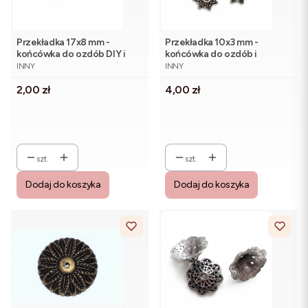
Przekładka 17x8 mm -
Przekładka 10x3 mm -
końcówka do ozdób DIY i
końcówka do ozdób i
PRODUCENT
PRODUCENT
biżuterii, złoto (1 szt.)
biżuterii, antyczne srebro
INNY
INNY
(10 szt.)
Cena
Cena
2,00 zł
4,00 zł
szt.
szt.
Dodaj do koszyka
Dodaj do koszyka