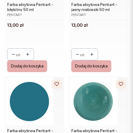
Farba akrylowa Pentart -
Farba akrylowa Pentart -
błękitny 50 ml
jasny niebieski 50 ml
PRODUCENT
PRODUCENT
PENTART
PENTART
Cena
Cena
13,00 zł
13,00 zł
szt.
szt.
Dodaj do koszyka
Dodaj do koszyka
Farba akrylowa Pentart -
Farba akrylowa Pentart -