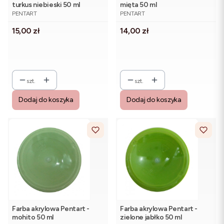
turkus niebieski 50 ml
mięta 50 ml
PRODUCENT
PRODUCENT
PENTART
PENTART
Cena
Cena
15,00 zł
14,00 zł
szt.
szt.
Dodaj do koszyka
Dodaj do koszyka
Farba akrylowa Pentart -
Farba akrylowa Pentart -
mohito 50 ml
zielone jabłko 50 ml
PRODUCENT
PRODUCENT