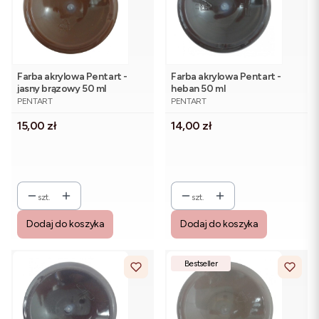
Farba akrylowa Pentart -
Farba akrylowa Pentart -
jasny brązowy 50 ml
heban 50 ml
PRODUCENT
PRODUCENT
PENTART
PENTART
Cena
Cena
15,00 zł
14,00 zł
szt.
szt.
Dodaj do koszyka
Dodaj do koszyka
Bestseller