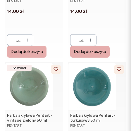
PENTART
PENTART
Cena
Cena
14,00 zł
14,00 zł
szt.
szt.
Dodaj do koszyka
Dodaj do koszyka
Bestseller
Farba akrylowa Pentart -
Farba akrylowa Pentart -
vintage zielony 50 ml
turkusowy 50 ml
PRODUCENT
PRODUCENT
PENTART
PENTART