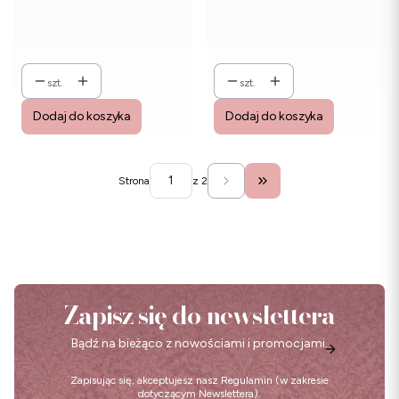
szt.
szt.
Dodaj do koszyka
Dodaj do koszyka
Strona
z 2
Przejdź do ostatniej stro
Zapisz się do newslettera
Bądź na bieżąco z nowościami i promocjami.
Zapisując się, akceptujesz nasz
Regulamin
(w zakresie
dotyczącym Newslettera).