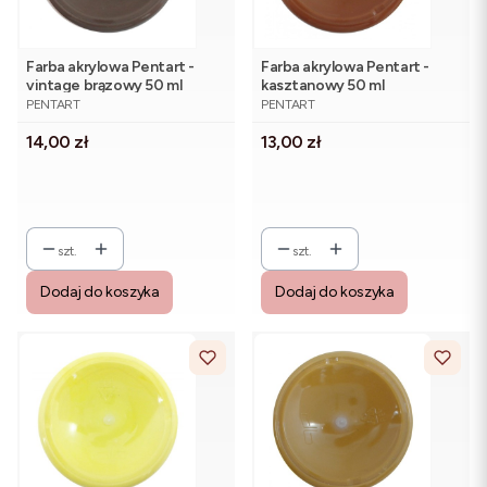
Farba akrylowa Pentart -
Farba akrylowa Pentart -
vintage brązowy 50 ml
kasztanowy 50 ml
PRODUCENT
PRODUCENT
PENTART
PENTART
Cena
Cena
14,00 zł
13,00 zł
szt.
szt.
Dodaj do koszyka
Dodaj do koszyka