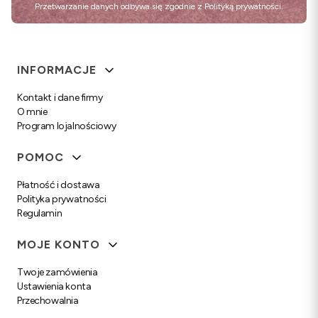
Przetwarzanie danych odbywa się zgodnie z
Polityką prywatności
.
Linki w stopce
INFORMACJE
Kontakt i dane firmy
O mnie
Program lojalnościowy
POMOC
Płatność i dostawa
Polityka prywatności
Regulamin
MOJE KONTO
Twoje zamówienia
Ustawienia konta
Przechowalnia