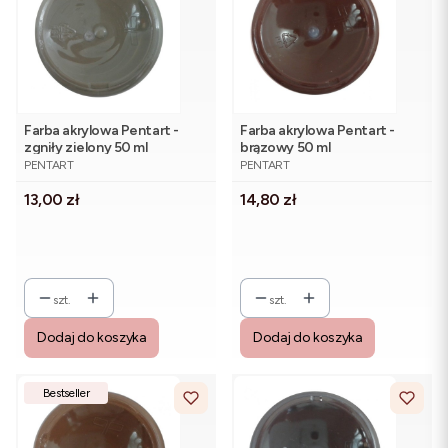
Farba akrylowa Pentart -
Farba akrylowa Pentart -
zgniły zielony 50 ml
brązowy 50 ml
PRODUCENT
PRODUCENT
PENTART
PENTART
Cena
Cena
13,00 zł
14,80 zł
szt.
szt.
Dodaj do koszyka
Dodaj do koszyka
Bestseller