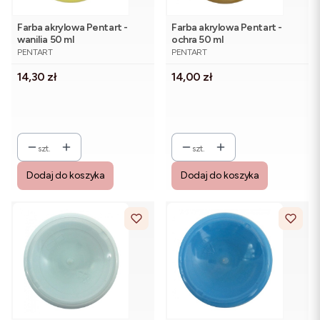
Farba akrylowa Pentart -
Farba akrylowa Pentart -
wanilia 50 ml
ochra 50 ml
PRODUCENT
PRODUCENT
PENTART
PENTART
Cena
Cena
14,30 zł
14,00 zł
szt.
szt.
Dodaj do koszyka
Dodaj do koszyka