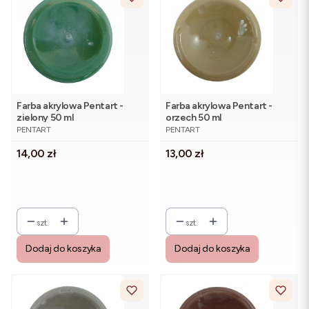
Farba akrylowa Pentart -
Farba akrylowa Pentart -
zielony 50 ml
orzech 50 ml
PRODUCENT
PRODUCENT
PENTART
PENTART
Cena
Cena
14,00 zł
13,00 zł
szt.
szt.
Dodaj do koszyka
Dodaj do koszyka