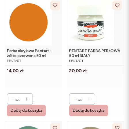
Farba akrylowa Pentart -
PENTART FARBA PERŁOWA
żółto czerwona 50 ml
50 ml BIAŁY
PRODUCENT
PRODUCENT
PENTART
PENTART
Cena
Cena
14,00 zł
20,00 zł
szt.
szt.
Dodaj do koszyka
Dodaj do koszyka