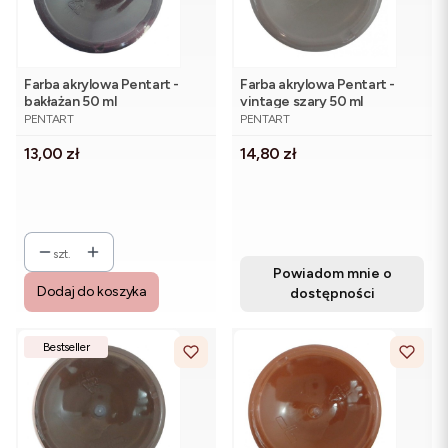
Farba akrylowa Pentart -
Farba akrylowa Pentart -
bakłażan 50 ml
vintage szary 50 ml
PRODUCENT
PRODUCENT
PENTART
PENTART
Cena
Cena
13,00 zł
14,80 zł
szt.
Powiadom mnie o
Dodaj do koszyka
dostępności
Bestseller