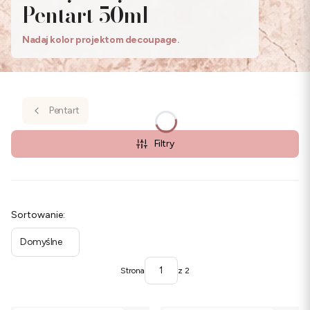
Pentart 50ml
Nadaj kolor projektom decoupage.
Pentart
Filtry
Lista produktów
Sortowanie:
Domyślne
Strona
z 2