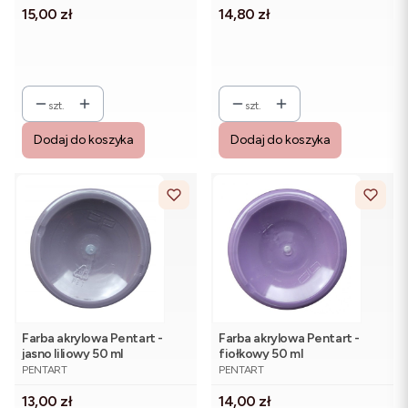
Cena
Cena
15,00 zł
14,80 zł
szt.
szt.
Dodaj do koszyka
Dodaj do koszyka
Farba akrylowa Pentart -
Farba akrylowa Pentart -
jasno liliowy 50 ml
fiołkowy 50 ml
PRODUCENT
PRODUCENT
PENTART
PENTART
Cena
Cena
13,00 zł
14,00 zł