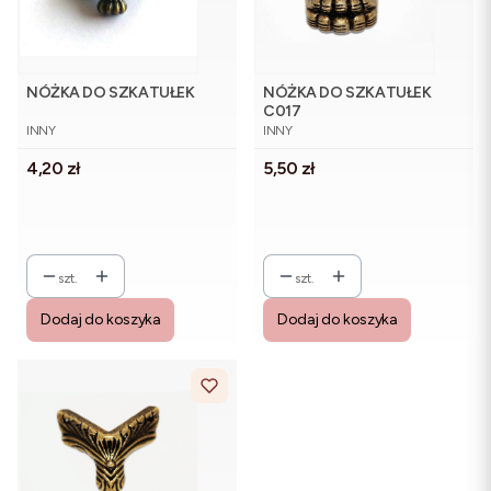
NÓŻKA DO SZKATUŁEK
NÓŻKA DO SZKATUŁEK
C017
PRODUCENT
PRODUCENT
INNY
INNY
Cena
Cena
4,20 zł
5,50 zł
szt.
szt.
Dodaj do koszyka
Dodaj do koszyka