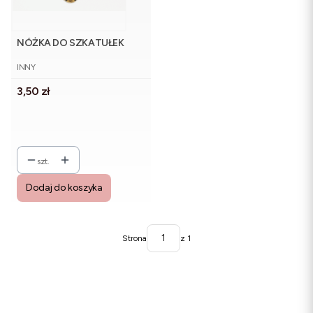
NÓŻKA DO SZKATUŁEK
PRODUCENT
INNY
Cena
3,50 zł
szt.
Dodaj do koszyka
Strona
z 1