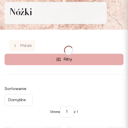
Nóżki
Metale
Filtry
Lista produktów
Sortowanie:
Domyślne
Strona
z 1