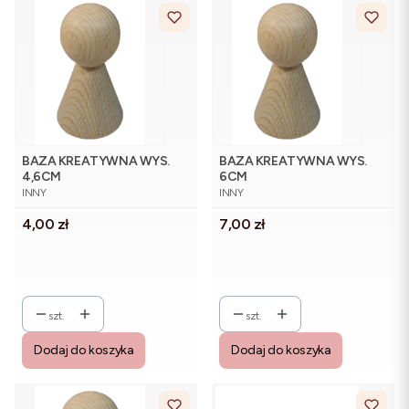
BAZA KREATYWNA WYS.
BAZA KREATYWNA WYS.
4,6CM
6CM
PRODUCENT
PRODUCENT
INNY
INNY
Cena
Cena
4,00 zł
7,00 zł
szt.
szt.
Dodaj do koszyka
Dodaj do koszyka