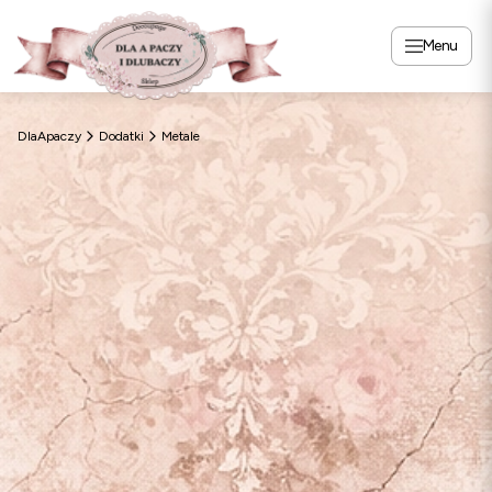
Menu
DlaApaczy
Dodatki
Metale