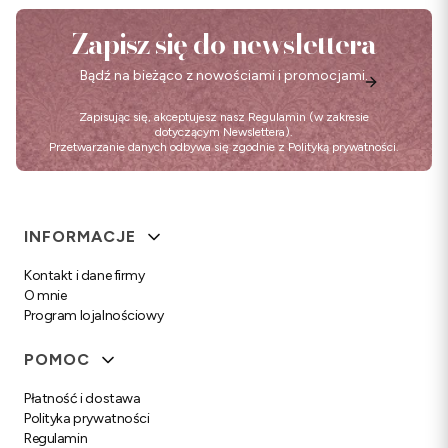
Zapisz się do newslettera
Bądź na bieżąco z nowościami i promocjami.
Zapisując się, akceptujesz nasz
Regulamin
(w zakresie
dotyczącym Newslettera).
Przetwarzanie danych odbywa się zgodnie z
Polityką prywatności
.
Linki w stopce
INFORMACJE
Kontakt i dane firmy
O mnie
Program lojalnościowy
POMOC
Płatność i dostawa
Polityka prywatności
Regulamin