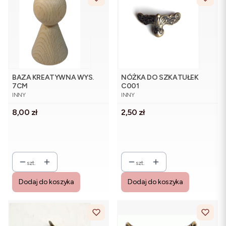
BAZA KREATYWNA WYS.
NÓŻKA DO SZKATUŁEK
7CM
C001
PRODUCENT
PRODUCENT
INNY
INNY
Cena
Cena
8,00 zł
2,50 zł
szt.
szt.
Dodaj do koszyka
Dodaj do koszyka