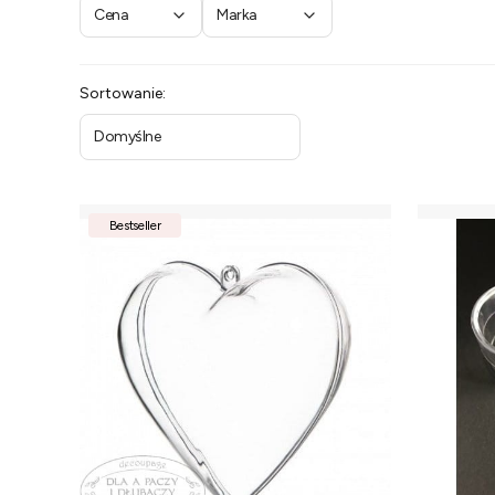
Cena
Marka
Koniec filtrów
Lista produktów
Sortowanie:
Domyślne
Bestseller