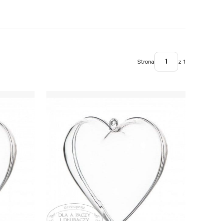
Strona
z 1