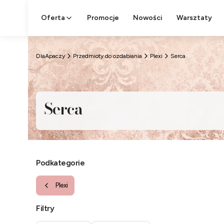
Oferta
Promocje
Nowości
Warsztaty
DlaApaczy
Przedmioty do ozdabiania
Plexi
Serca
Serca
Podkategorie
Plexi
Filtry