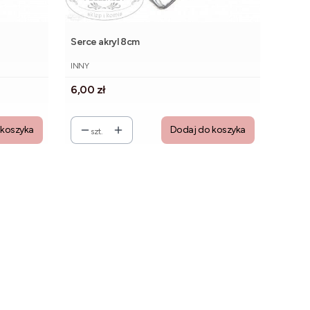
Serce akryl 8cm
PRODUCENT
INNY
Cena
6,00 zł
 koszyka
Dodaj do koszyka
szt.