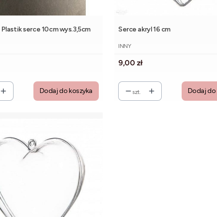
Plastik serce 10cm wys.3,5cm
Serce akryl 16 cm
NT
PRODUCENT
INNY
Cena
9,00 zł
Dodaj do koszyka
Dodaj do
szt.