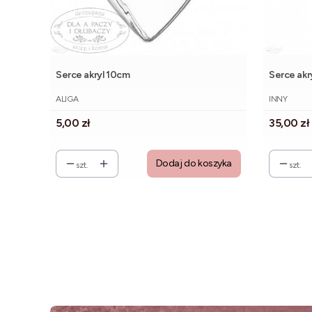
Serce akryl 10cm
Serce akr
PRODUCENT
PRODUCE
ALIGA
INNY
Cena
Cena
5,00 zł
35,00 zł
Dodaj do koszyka
szt.
szt.