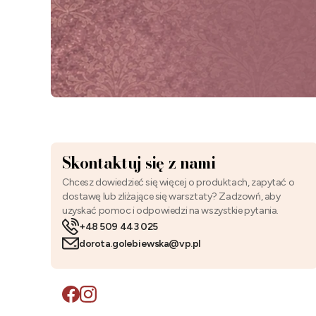
Skontaktuj się z nami
Chcesz dowiedzieć się więcej o produktach, zapytać o
dostawę lub zliżające się warsztaty? Zadzowń, aby
uzyskać pomoc i odpowiedzi na wszystkie pytania.
+48 509 443 025
dorota.golebiewska@vp.pl