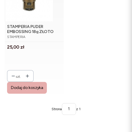
STAMPERIA PUDER
EMBOSSING 18g ZŁOTO
PRODUCENT
BŁYSZCZĄCE
STAMPERIA
Cena
25,00 zł
szt.
Dodaj do koszyka
Strona
z 1