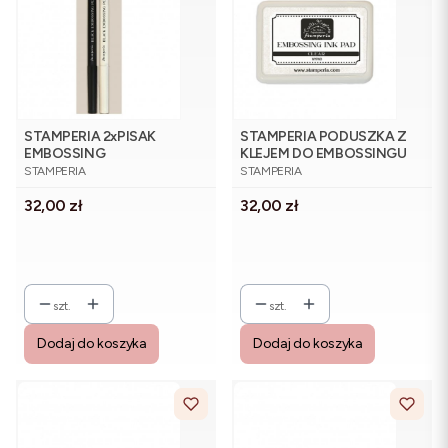
STAMPERIA 2xPISAK
STAMPERIA PODUSZKA Z
EMBOSSING
KLEJEM DO EMBOSSINGU
PRODUCENT
PRODUCENT
PRZEZROCZYSTY+CZARN
STAMPERIA
STAMPERIA
Y
Cena
Cena
32,00 zł
32,00 zł
szt.
szt.
Dodaj do koszyka
Dodaj do koszyka