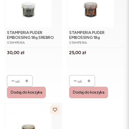
STAMPERIA PUDER
STAMPERIA PUDER
EMBOSSING 18g SREBRO
EMBOSSING 18g
PRODUCENT
PRODUCENT
ANTYCZNE ZŁOTO
STAMPERIA
STAMPERIA
Cena
Cena
30,00 zł
25,00 zł
szt.
szt.
Dodaj do koszyka
Dodaj do koszyka