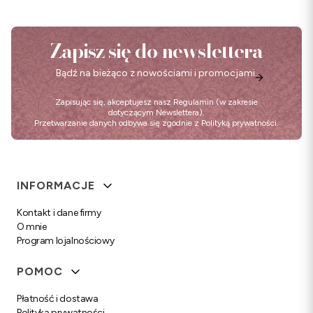
Zapisz się do newslettera
Bądź na bieżąco z nowościami i promocjami.
Zapisując się, akceptujesz nasz
Regulamin
(w zakresie
dotyczącym Newslettera).
Przetwarzanie danych odbywa się zgodnie z
Polityką prywatności
.
Linki w stopce
INFORMACJE
Kontakt i dane firmy
O mnie
Program lojalnościowy
POMOC
Płatność i dostawa
Polityka prywatności