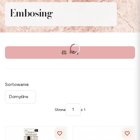
Embosing
Filtry
Lista produktów
Sortowanie:
Domyślne
Strona
z 1