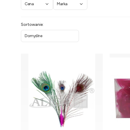
Cena
Marka
Koniec filtrów
Lista produktów
Sortowanie:
Domyślne