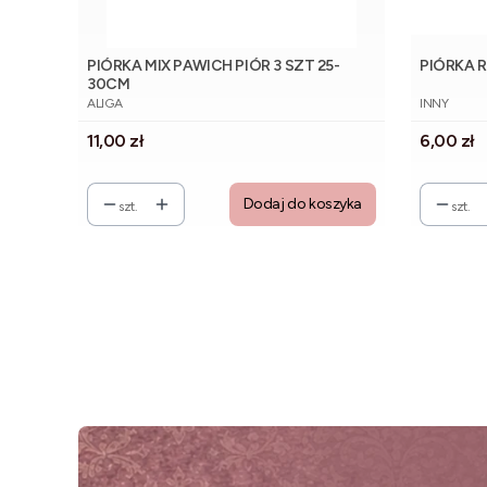
PIÓRKA MIX PAWICH PIÓR 3 SZT 25-
PIÓRKA 
30CM
PRODUCENT
PRODUCE
ALIGA
INNY
Cena
Cena
11,00 zł
6,00 zł
Dodaj do koszyka
szt.
szt.