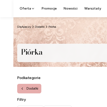
Oferta
Promocje
Nowości
Warsztaty
DlaApaczy
Dodatki
Piórka
Piórka
Podkategorie
Dodatki
Filtry