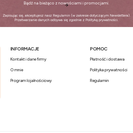
Bądź na bieżąco z nowościami i promocjami.
Zapisując się, akceptujesz nasz
Regulamin
(w zakresie dotyczącym Newslettera).
Przetwarzanie danych odbywa się zgodnie z
Polityką prywatności
.
Linki w stopce
INFORMACJE
POMOC
Kontakt i dane firmy
Płatność i dostawa
O mnie
Polityka prywatności
Program lojalnościowy
Regulamin