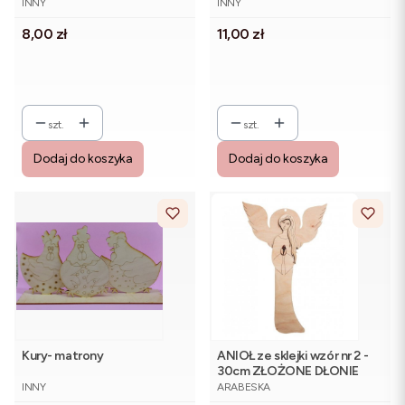
INNY
INNY
Cena
Cena
8,00 zł
11,00 zł
szt.
szt.
Dodaj do koszyka
Dodaj do koszyka
Kury- matrony
ANIOŁ ze sklejki wzór nr 2 -
30cm ZŁOŻONE DŁONIE
PRODUCENT
PRODUCENT
INNY
ARABESKA