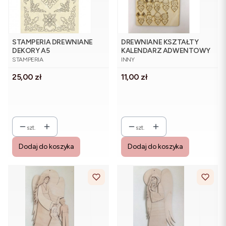
STAMPERIA DREWNIANE
DREWNIANE KSZTAŁTY
DEKORY A5
KALENDARZ ADWENTOWY
PRODUCENT
PRODUCENT
STAMPERIA
INNY
Cena
Cena
25,00 zł
11,00 zł
szt.
szt.
Dodaj do koszyka
Dodaj do koszyka