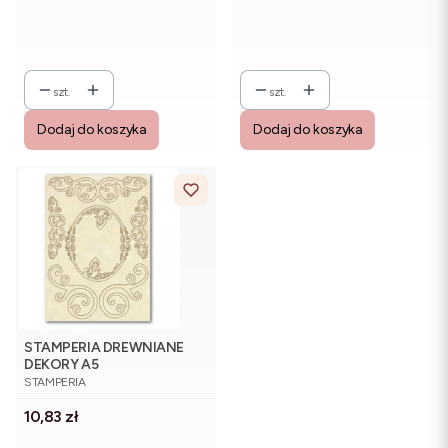
szt.
szt.
Dodaj do koszyka
Dodaj do koszyka
STAMPERIA DREWNIANE
DEKORY A5
PRODUCENT
STAMPERIA
Cena
10,83 zł