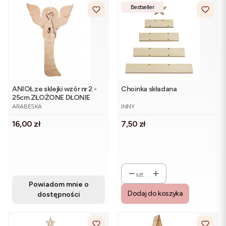
Bestseller
ANIOŁ ze sklejki wzór nr 2 -
Choinka składana
25cm ZŁOŻONE DŁONIE
PRODUCENT
PRODUCENT
ARABESKA
INNY
Cena
Cena
16,00 zł
7,50 zł
szt.
Powiadom mnie o
Dodaj do koszyka
dostępności