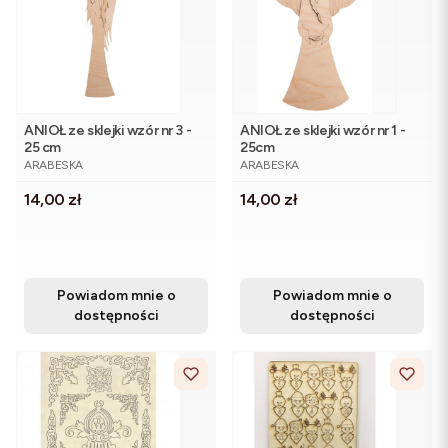
ANIOŁ ze sklejki wzór nr 3 -
ANIOŁ ze sklejki wzór nr 1 -
25 cm
25cm
PRODUCENT
PRODUCENT
ARABESKA
ARABESKA
Cena
Cena
14,00 zł
14,00 zł
Powiadom mnie o
Powiadom mnie o
dostępności
dostępności