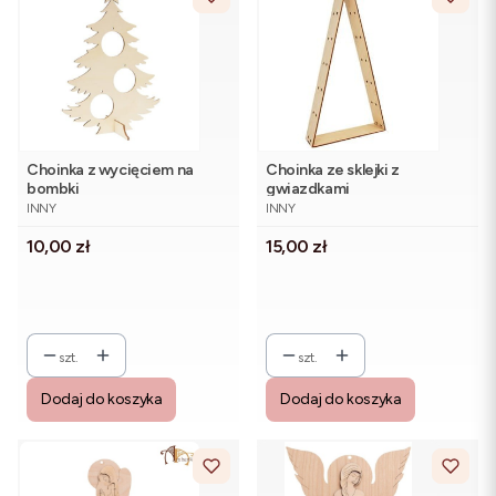
Choinka z wycięciem na
Choinka ze sklejki z
bombki
gwiazdkami
PRODUCENT
PRODUCENT
INNY
INNY
Cena
Cena
10,00 zł
15,00 zł
szt.
szt.
Dodaj do koszyka
Dodaj do koszyka