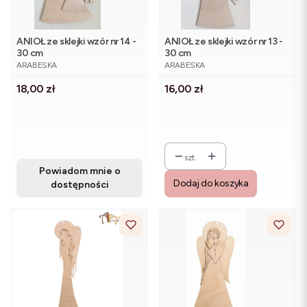
ANIOŁ ze sklejki wzór nr 14 -
ANIOŁ ze sklejki wzór nr 13 -
30 cm
30 cm
PRODUCENT
PRODUCENT
ARABESKA
ARABESKA
Cena
Cena
18,00 zł
16,00 zł
szt.
Powiadom mnie o
Dodaj do koszyka
dostępności