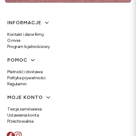
Linki w stopce
INFORMACJE
Kontakt i dane firmy
O mnie
Program lojalnościowy
POMOC
Płatność i dostawa
Polityka prywatności
Regulamin
MOJE KONTO
Twoje zamówienia
Ustawienia konta
Przechowalnia