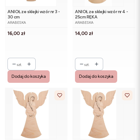
ANIOŁ ze sklejki wzór nr 3 -
ANIOŁ ze sklejki wzór nr 4 -
30 cm
25cm RĘKA
PRODUCENT
PRODUCENT
ARABESKA
ARABESKA
Cena
Cena
16,00 zł
14,00 zł
szt.
szt.
Dodaj do koszyka
Dodaj do koszyka