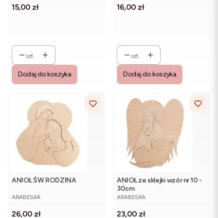
Cena
Cena
15,00 zł
16,00 zł
szt.
szt.
Dodaj do koszyka
Dodaj do koszyka
ANIOŁ ŚW.RODZINA
ANIOŁ ze sklejki wzór nr 10 -
30cm
PRODUCENT
PRODUCENT
ARABESKA
ARABESKA
Cena
Cena
26,00 zł
23,00 zł