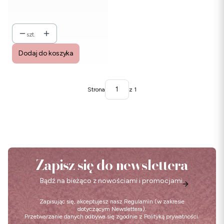
szt.
Dodaj do koszyka
Strona
z 1
Zapisz się do newslettera
Bądź na bieżąco z nowościami i promocjami.
Zapisując się, akceptujesz nasz
Regulamin
(w zakresie
dotyczącym Newslettera).
Przetwarzanie danych odbywa się zgodnie z
Polityką prywatności
.