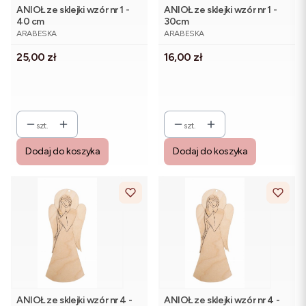
ANIOŁ ze sklejki wzór nr 1 -
ANIOŁ ze sklejki wzór nr 1 -
40 cm
30cm
PRODUCENT
PRODUCENT
ARABESKA
ARABESKA
Cena
Cena
25,00 zł
16,00 zł
szt.
szt.
Dodaj do koszyka
Dodaj do koszyka
ANIOŁ ze sklejki wzór nr 4 -
ANIOŁ ze sklejki wzór nr 4 -