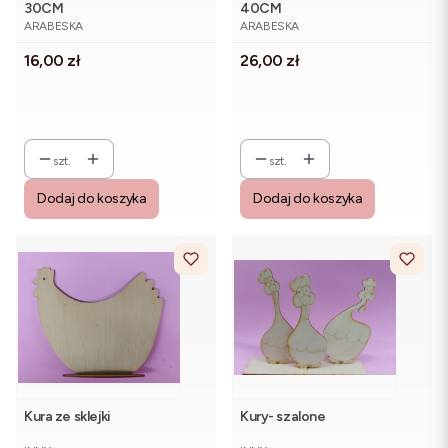
30CM
40CM
PRODUCENT
PRODUCENT
ARABESKA
ARABESKA
Cena
Cena
16,00 zł
26,00 zł
szt.
szt.
Dodaj do koszyka
Dodaj do koszyka
Kura ze sklejki
Kury- szalone
PRODUCENT
PRODUCENT