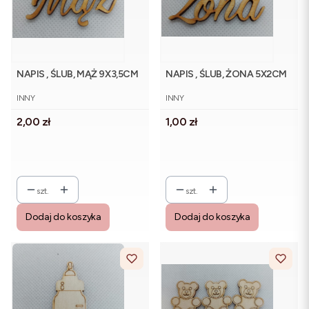
NAPIS , ŚLUB, MĄŻ 9X3,5CM
NAPIS , ŚLUB, ŻONA 5X2CM
PRODUCENT
PRODUCENT
INNY
INNY
Cena
Cena
2,00 zł
1,00 zł
szt.
szt.
Dodaj do koszyka
Dodaj do koszyka