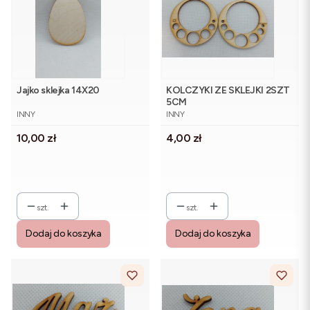
Jajko sklejka 14X20
KOLCZYKI ZE SKLEJKI 2SZT
5CM
PRODUCENT
PRODUCENT
INNY
INNY
Cena
Cena
10,00 zł
4,00 zł
szt.
szt.
Dodaj do koszyka
Dodaj do koszyka