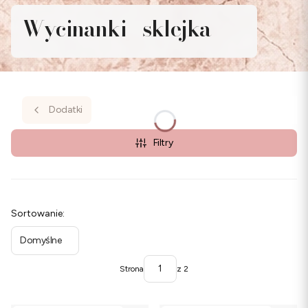
Wycinanki - sklejka
Dodatki
Filtry
Lista produktów
Sortowanie:
Domyślne
Strona
z 2