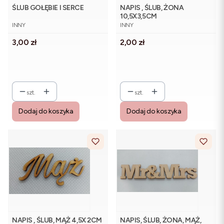
ŚLUB GOŁĘBIE I SERCE
NAPIS , ŚLUB, ŻONA
10,5X3,5CM
PRODUCENT
PRODUCENT
INNY
INNY
Cena
Cena
3,00 zł
2,00 zł
szt.
szt.
Dodaj do koszyka
Dodaj do koszyka
NAPIS , ŚLUB, MĄŻ 4,5X 2CM
NAPIS, ŚLUB, ŻONA, MĄŻ,