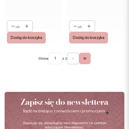
szt.
szt.
Dodaj do koszyka
Dodaj do koszyka
Strona
z 2
Przejdź do ostatniej stro
Zapisz się do newslettera
Bądź na bieżąco z nowościami i promocjami.
Zapisując się, akceptujesz nasz
Regulamin
(w zakresie
dotyczącym Newslettera).