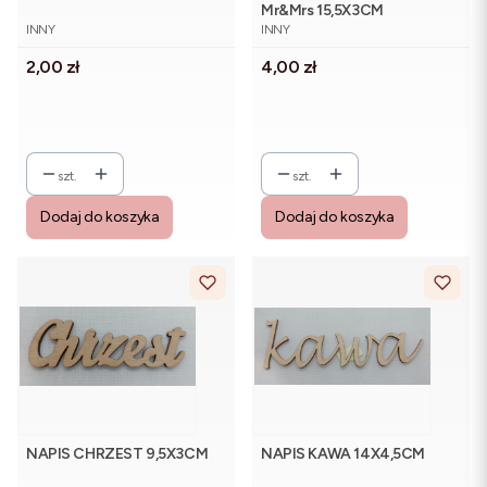
Mr&Mrs 15,5X3CM
PRODUCENT
PRODUCENT
INNY
INNY
Cena
Cena
2,00 zł
4,00 zł
szt.
szt.
Dodaj do koszyka
Dodaj do koszyka
NAPIS CHRZEST 9,5X3CM
NAPIS KAWA 14X4,5CM
PRODUCENT
PRODUCENT