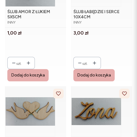
ŚLUB AMOR Z ŁUKIEM
ŚLUB ŁABĘDZIE I SERCE
5X5CM
10X4CM
PRODUCENT
PRODUCENT
INNY
INNY
Cena
Cena
1,00 zł
3,00 zł
szt.
szt.
Dodaj do koszyka
Dodaj do koszyka