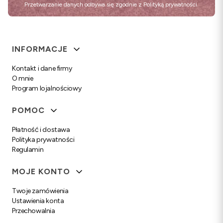
Przetwarzanie danych odbywa się zgodnie z
Polityką prywatności
.
Linki w stopce
INFORMACJE
Kontakt i dane firmy
O mnie
Program lojalnościowy
POMOC
Płatność i dostawa
Polityka prywatności
Regulamin
MOJE KONTO
Twoje zamówienia
Ustawienia konta
Przechowalnia