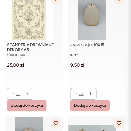
STAMPERIA DREWNIANE
Jajko sklejka 10X15
DEKORY A5
PRODUCENT
PRODUCENT
STAMPERIA
INNY
Cena
Cena
25,00 zł
9,50 zł
szt.
szt.
Dodaj do koszyka
Dodaj do koszyka