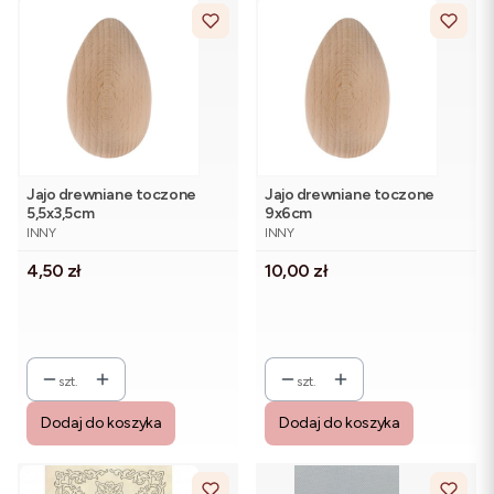
Jajo drewniane toczone
Jajo drewniane toczone
5,5x3,5cm
9x6cm
PRODUCENT
PRODUCENT
INNY
INNY
Cena
Cena
4,50 zł
10,00 zł
szt.
szt.
Dodaj do koszyka
Dodaj do koszyka