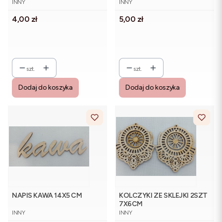
INNY
INNY
Cena
Cena
4,00 zł
5,00 zł
szt.
szt.
Dodaj do koszyka
Dodaj do koszyka
NAPIS KAWA 14X5 CM
KOLCZYKI ZE SKLEJKI 2SZT
7X6CM
PRODUCENT
PRODUCENT
INNY
INNY