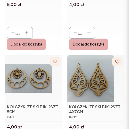
Cena
Cena
5,00 zł
4,00 zł
szt.
szt.
Dodaj do koszyka
Dodaj do koszyka
KOLCZYKI ZE SKLEJKI 2SZT
KOLCZYKI ZE SKLEJKI 2SZT
5CM
4X7CM
PRODUCENT
PRODUCENT
INNY
INNY
Cena
Cena
4,00 zł
4,00 zł