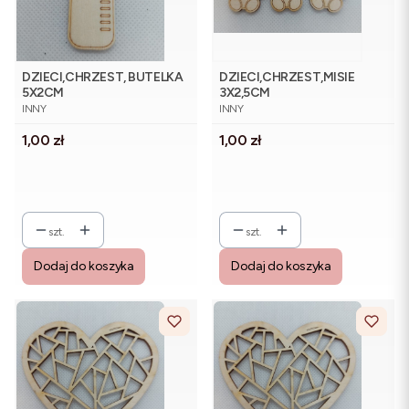
DZIECI,CHRZEST, BUTELKA
DZIECI,CHRZEST,MISIE
5X2CM
3X2,5CM
PRODUCENT
PRODUCENT
INNY
INNY
Cena
Cena
1,00 zł
1,00 zł
szt.
szt.
Dodaj do koszyka
Dodaj do koszyka