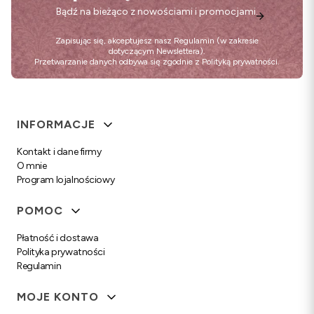
Bądź na bieżąco z nowościami i promocjami.
Zapisując się, akceptujesz nasz
Regulamin
(w zakresie
dotyczącym Newslettera).
Przetwarzanie danych odbywa się zgodnie z
Polityką prywatności
.
Linki w stopce
INFORMACJE
Kontakt i dane firmy
O mnie
Program lojalnościowy
POMOC
Płatność i dostawa
Polityka prywatności
Regulamin
MOJE KONTO