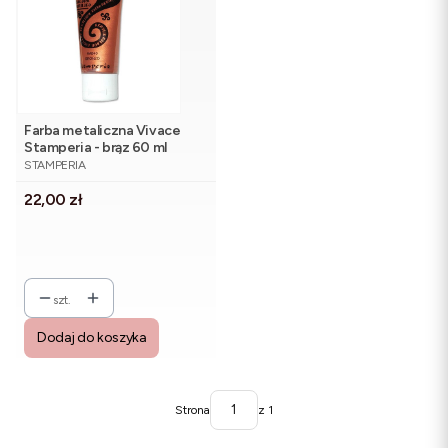
Farba metaliczna Vivace
Stamperia - brąz 60 ml
PRODUCENT
STAMPERIA
Cena
22,00 zł
szt.
Dodaj do koszyka
Strona
z 1