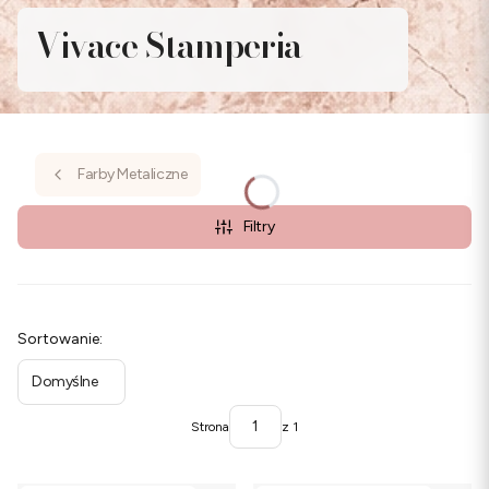
Vivace Stamperia
Farby Metaliczne
Filtry
Lista produktów
Sortowanie:
Domyślne
Strona
z 1