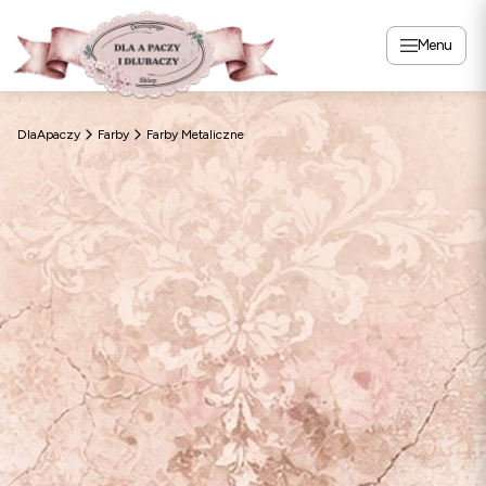
Menu
DlaApaczy
Farby
Farby Metaliczne