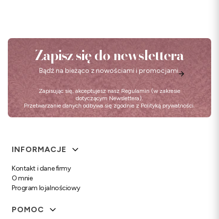
Zapisz się do newslettera
Bądź na bieżąco z nowościami i promocjami.
Zapisując się, akceptujesz nasz
Regulamin
(w zakresie
dotyczącym Newslettera).
Przetwarzanie danych odbywa się zgodnie z
Polityką prywatności
.
Linki w stopce
INFORMACJE
Kontakt i dane firmy
O mnie
Program lojalnościowy
POMOC