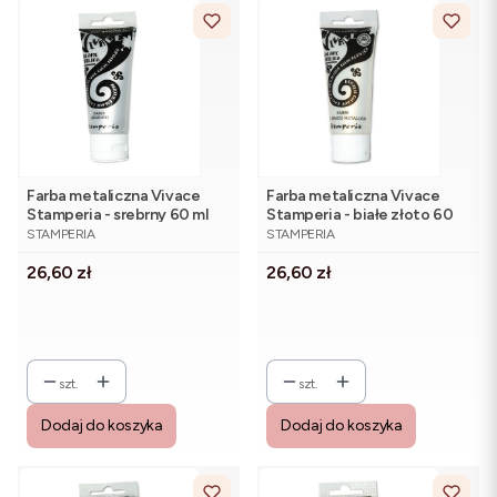
Farba metaliczna Vivace
Farba metaliczna Vivace
Stamperia - srebrny 60 ml
Stamperia - białe złoto 60
PRODUCENT
PRODUCENT
ml
STAMPERIA
STAMPERIA
Cena
Cena
26,60 zł
26,60 zł
szt.
szt.
Dodaj do koszyka
Dodaj do koszyka