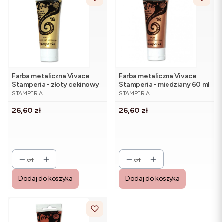
Farba metaliczna Vivace
Farba metaliczna Vivace
Stamperia - złoty cekinowy
Stamperia - miedziany 60 ml
PRODUCENT
PRODUCENT
60 ml
STAMPERIA
STAMPERIA
Cena
Cena
26,60 zł
26,60 zł
szt.
szt.
Dodaj do koszyka
Dodaj do koszyka