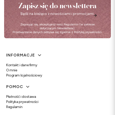
Zapisz się do newslettera
Bądź na bieżąco z nowościami i promocjami.
Zapisując się, akceptujesz nasz
Regulamin
(w zakresie
dotyczącym Newslettera).
Przetwarzanie danych odbywa się zgodnie z
Polityką prywatności
.
Linki w stopce
INFORMACJE
Kontakt i dane firmy
O mnie
Program lojalnościowy
POMOC
Płatność i dostawa
Polityka prywatności
Regulamin