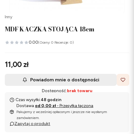
Inny
MDF KACZKA STOJĄCA 18cm
0.00
(Oceny: 0 Recenzje: 0)
Cena
11,00 zł
Powiadom mnie o dostępności
Dostępność:
brak towaru
Czas wysyłki:
48 godzin
Dostawa
od 0,00 zł
- Przesyłka łączona
Pakujemy z wcześniej opłaconym i jeszcze nie wysłanym
zamówieniem.
Zapytaj o produkt