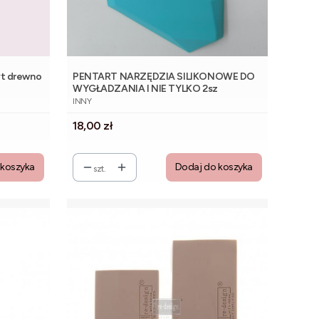
yt drewno
PENTART NARZĘDZIA SILIKONOWE DO
WYGŁADZANIA I NIE TYLKO 2sz
PRODUCENT
INNY
Cena
18,00 zł
 koszyka
Dodaj do koszyka
szt.