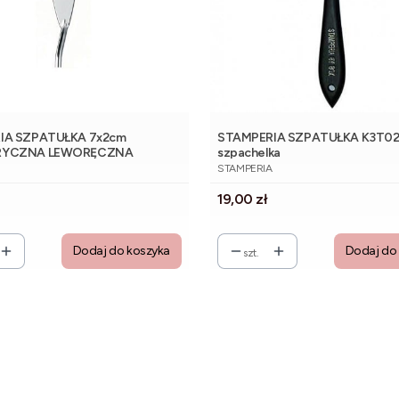
IA SZPATUŁKA 7x2cm
STAMPERIA SZPATUŁKA K3T02
RYCZNA LEWORĘCZNA
szpachelka
NT
PRODUCENT
STAMPERIA
Cena
19,00 zł
Dodaj do koszyka
Dodaj do
szt.