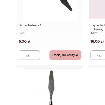
Szpachelka nr 1
Szpachelk
bukowe, 
PRODUCENT
PRODUCE
INNY
INNY
Cena
Cena
5,00 zł
16,00 zł
Dodaj do koszyka
szt.
szt.