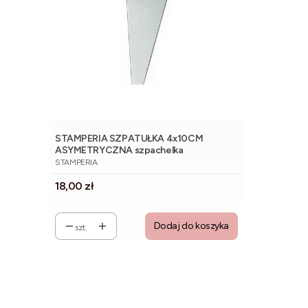
STAMPERIA SZPATUŁKA 4x10CM
ASYMETRYCZNA szpachelka
PRODUCENT
STAMPERIA
Cena
18,00 zł
Dodaj do koszyka
szt.