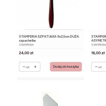
STAMPERIA SZPATUŁKA 9x2,5cm DUŻA
STAMPER
szpachelka
ASYMET
PRODUCENT
PRODUCE
STAMPERIA
STAMPERIA
Cena
Cena
24,00 zł
16,00 zł
Dodaj do koszyka
szt.
szt.