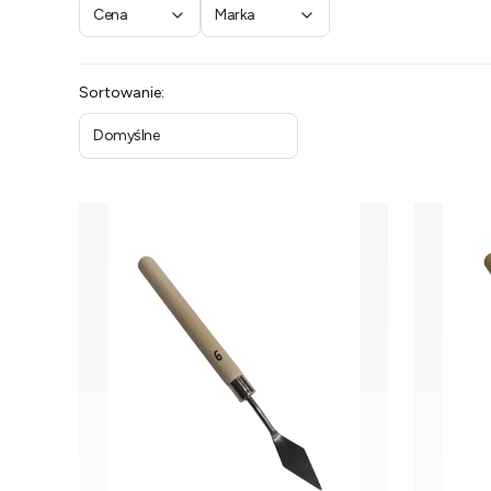
Cena
Marka
Koniec filtrów
Lista produktów
Sortowanie:
Domyślne