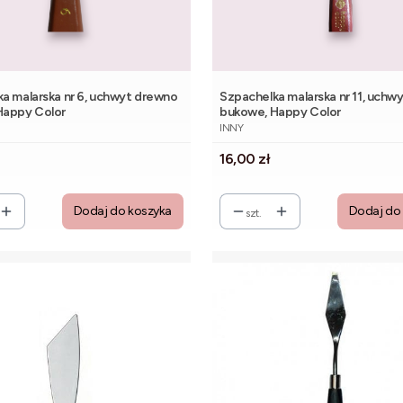
a malarska nr 6, uchwyt drewno
Szpachelka malarska nr 11, uchw
Happy Color
bukowe, Happy Color
NT
PRODUCENT
INNY
Cena
16,00 zł
Dodaj do koszyka
Dodaj do
szt.