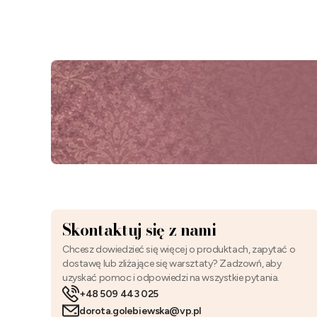
Skontaktuj się z nami
Chcesz dowiedzieć się więcej o produktach, zapytać o
dostawę lub zliżające się warsztaty? Zadzowń, aby
uzyskać pomoc i odpowiedzi na wszystkie pytania.
+48 509 443 025
dorota.golebiewska@vp.pl