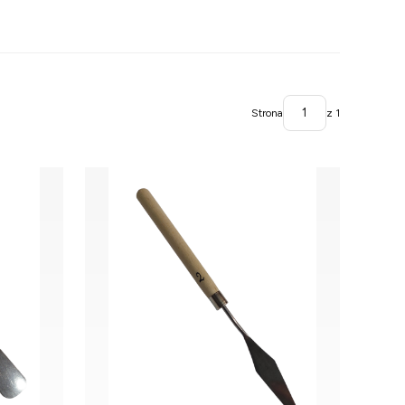
Strona
z 1