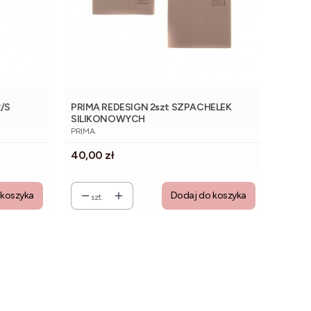
/S
PRIMA REDESIGN 2szt SZPACHELEK
SILIKONOWYCH
PRODUCENT
PRIMA
Cena
40,00 zł
 koszyka
Dodaj do koszyka
szt.