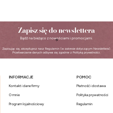
Zapisz się do newslettera
Bądź na bieżąco z nowościami i promocjami.
Zapisując się, akceptujesz nasz
Regulamin
(w zakresie dotyczącym Newslettera).
Przetwarzanie danych odbywa się zgodnie z
Polityką prywatności
.
Linki w stopce
INFORMACJE
POMOC
Kontakt i dane firmy
Płatność i dostawa
O mnie
Polityka prywatności
Program lojalnościowy
Regulamin