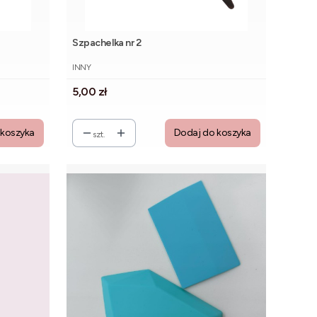
Szpachelka nr 2
PRODUCENT
INNY
Cena
5,00 zł
 koszyka
Dodaj do koszyka
szt.