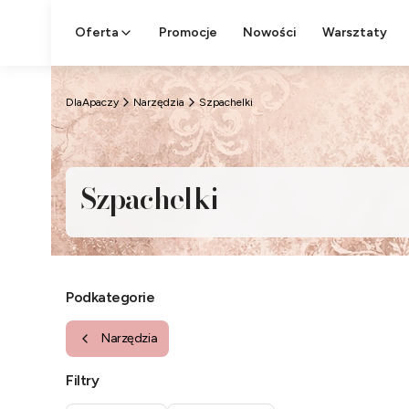
Oferta
Promocje
Nowości
Warsztaty
DlaApaczy
Narzędzia
Szpachelki
Szpachelki
Podkategorie
Narzędzia
Filtry