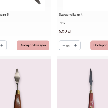
a nr 5
Szpachelka nr 4
NT
PRODUCENT
INNY
Cena
5,00 zł
Dodaj do koszyka
Dodaj do
szt.