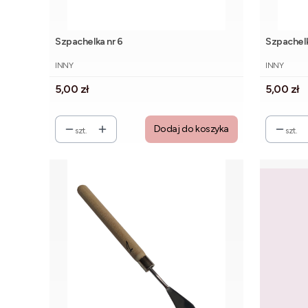
Szpachelka nr 6
Szpachelk
PRODUCENT
PRODUCE
INNY
INNY
Cena
Cena
5,00 zł
5,00 zł
Dodaj do koszyka
szt.
szt.