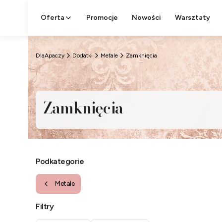
Oferta
Promocje
Nowości
Warsztaty
DlaApaczy
Dodatki
Metale
Zamknięcia
Zamknięcia
Podkategorie
Metale
Filtry