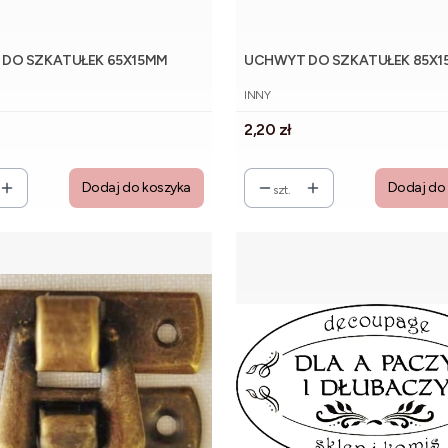
DO SZKATUŁEK 65X15MM
UCHWYT DO SZKATUŁEK 85X
NT
PRODUCENT
INNY
Cena
2,20 zł
Dodaj do koszyka
Dodaj do
szt.