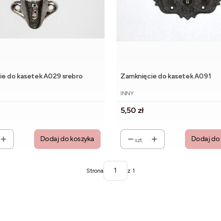
ie do kasetek A029 srebro
Zamknięcie do kasetek A091
NT
PRODUCENT
INNY
Cena
5,50 zł
Dodaj do koszyka
Dodaj do
szt.
Strona
z 1