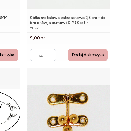
15MM
Kółka metalowe zatrzaskowe 2,5 cm – do
breloków, albumów i DIY (8 szt.)
PRODUCENT
ALIGA
Cena
9,00 zł
 koszyka
Dodaj do koszyka
szt.