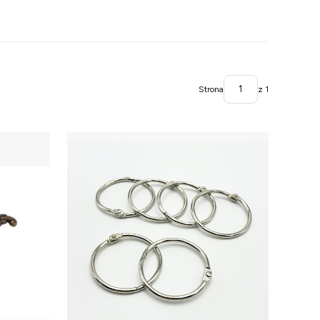
Strona
z 1