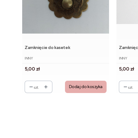
Zamknięcie do kasetek
Zamknięc
PRODUCENT
PRODUCE
INNY
INNY
Cena
Cena
5,00 zł
5,00 zł
Dodaj do koszyka
szt.
szt.