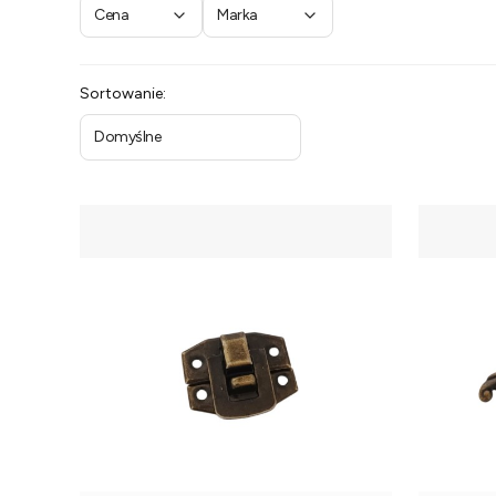
Cena
Marka
Koniec filtrów
Lista produktów
Sortowanie:
Domyślne