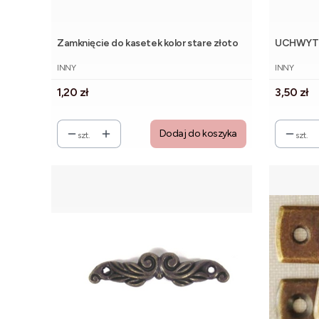
Zamknięcie do kasetek kolor stare złoto
UCHWYT 
PRODUCENT
PRODUCE
INNY
INNY
Cena
Cena
1,20 zł
3,50 zł
Dodaj do koszyka
szt.
szt.