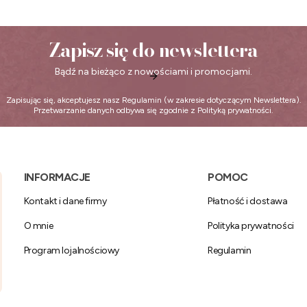
Zapisz się do newslettera
Bądź na bieżąco z nowościami i promocjami.
Zapisując się, akceptujesz nasz
Regulamin
(w zakresie dotyczącym Newslettera).
Przetwarzanie danych odbywa się zgodnie z
Polityką prywatności
.
Linki w stopce
INFORMACJE
POMOC
Kontakt i dane firmy
Płatność i dostawa
O mnie
Polityka prywatności
Program lojalnościowy
Regulamin