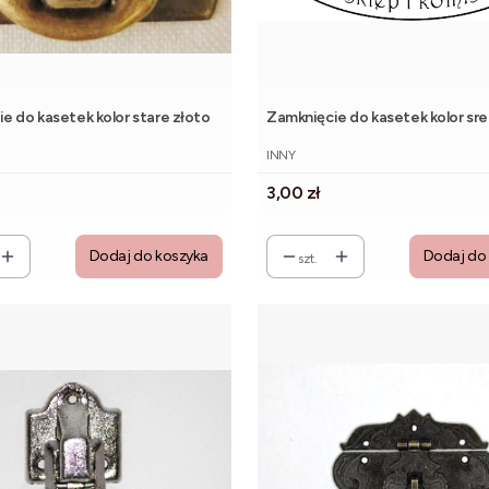
Zamknięcie do kasetek kolor stare złoto
Zamknięcie do kasetek k
NT
PRODUCENT
INNY
Cena
3,00 zł
Dodaj do koszyka
Dodaj do
szt.