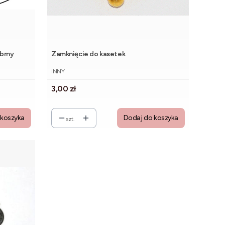
olor srebrny
Zamknięcie do kasetek
PRODUCENT
INNY
Cena
3,00 zł
 koszyka
Dodaj do koszyka
szt.