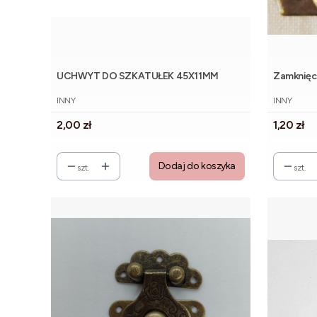
UCHWYT DO SZKATUŁEK 45X11MM
PRODUCENT
PRODUCE
INNY
INNY
Cena
Cena
2,00 zł
1,20 zł
Dodaj do koszyka
szt.
szt.