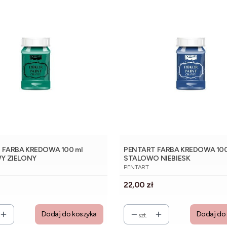
 FARBA KREDOWA 100 ml
PENTART FARBA KREDOWA 100
Y ZIELONY
STALOWO NIEBIESK
NT
PRODUCENT
PENTART
Cena
22,00 zł
Dodaj do koszyka
Dodaj do
szt.