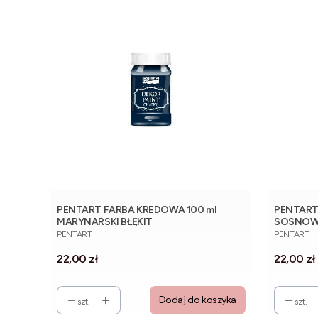
PENTART FARBA KREDOWA 100 ml
PENTART
MARYNARSKI BŁĘKIT
SOSNOW
PRODUCENT
PRODUCE
PENTART
PENTART
Cena
Cena
22,00 zł
22,00 zł
Dodaj do koszyka
szt.
szt.