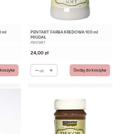
 ml
PENTART FARBA KREDOWA 100 ml
MIGDAŁ
PRODUCENT
PENTART
Cena
24,00 zł
 koszyka
Dodaj do koszyka
szt.