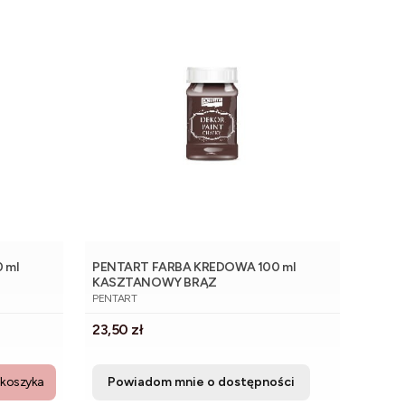
 ml
PENTART FARBA KREDOWA 100 ml
KASZTANOWY BRĄZ
PRODUCENT
PENTART
Cena
23,50 zł
 koszyka
Powiadom mnie o dostępności