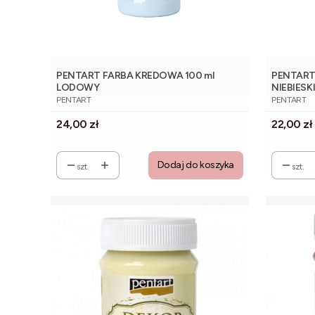
PENTART FARBA KREDOWA 100 ml
PENTART
LODOWY
NIEBIESK
PRODUCENT
PRODUCE
PENTART
PENTART
Cena
Cena
24,00 zł
22,00 zł
Dodaj do koszyka
szt.
szt.