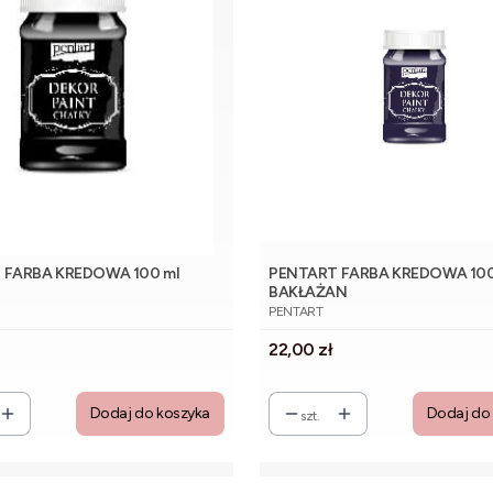
 FARBA KREDOWA 100 ml
PENTART FARBA KREDOWA 100
BAKŁAŻAN
NT
PRODUCENT
PENTART
Cena
22,00 zł
Dodaj do koszyka
Dodaj do
szt.