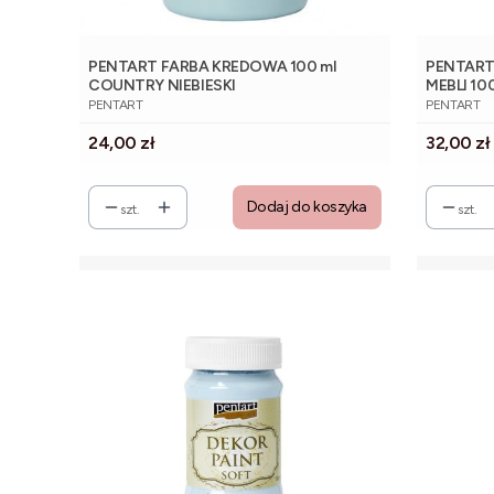
PENTART FARBA KREDOWA 100 ml
PENTART
COUNTRY NIEBIESKI
MEBLI 10
PRODUCENT
PRODUCE
PENTART
PENTART
Cena
Cena
24,00 zł
32,00 zł
Dodaj do koszyka
szt.
szt.