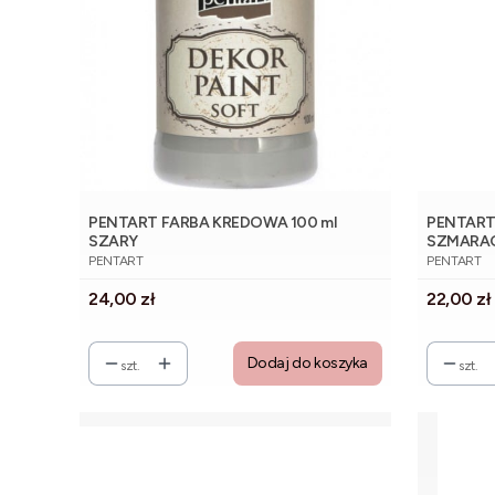
PENTART FARBA KREDOWA 100 ml
PENTART
SZARY
SZMARA
PRODUCENT
PRODUCE
PENTART
PENTART
Cena
Cena
24,00 zł
22,00 zł
Dodaj do koszyka
szt.
szt.