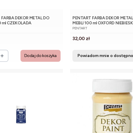
 FARBA DEKOR METAL DO
PENTART FARBA DEKOR METAL
0 ml CZEKOLADA
MEBLI 100 ml OXFORD NIEBIESK
NT
PRODUCENT
PENTART
Cena
32,00 zł
Dodaj do koszyka
Powiadom mnie o dostępno