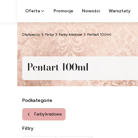
Oferta
Promocje
Nowości
Warsztaty
DlaApaczy
Farby
Farby kredowe
Pentart 100ml
Pentart 100ml
Podkategorie
Farby kredowe
Filtry