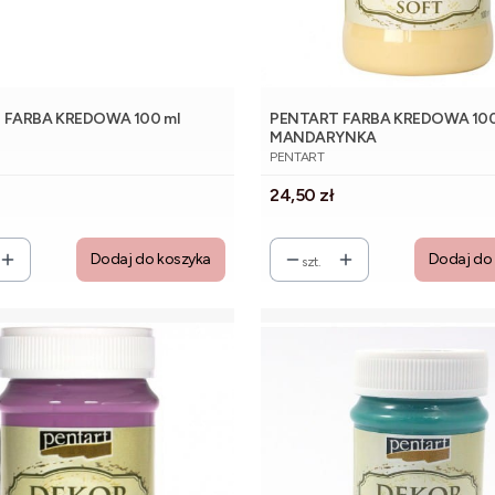
 FARBA KREDOWA 100 ml
PENTART FARBA KREDOWA 100
I
MANDARYNKA
NT
PRODUCENT
PENTART
Cena
24,50 zł
Dodaj do koszyka
Dodaj do
szt.