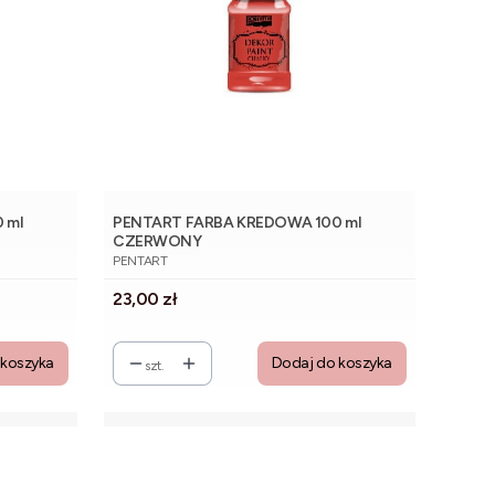
 ml
PENTART FARBA KREDOWA 100 ml
CZERWONY
PRODUCENT
PENTART
Cena
23,00 zł
 koszyka
Dodaj do koszyka
szt.