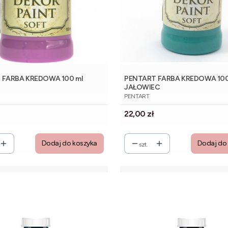
 FARBA KREDOWA 100 ml
PENTART FARBA KREDOWA 100
JAŁOWIEC
NT
PRODUCENT
PENTART
Cena
22,00 zł
Dodaj do koszyka
Dodaj do
szt.