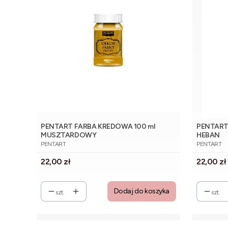
PENTART FARBA KREDOWA 100 ml
PENTART
MUSZTARDOWY
HEBAN
PRODUCENT
PRODUCE
PENTART
PENTART
Cena
Cena
22,00 zł
22,00 zł
Dodaj do koszyka
szt.
szt.