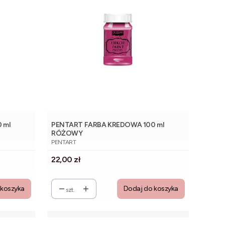
 ml
PENTART FARBA KREDOWA 100 ml
RÓŻOWY
PRODUCENT
PENTART
Cena
22,00 zł
 koszyka
Dodaj do koszyka
szt.