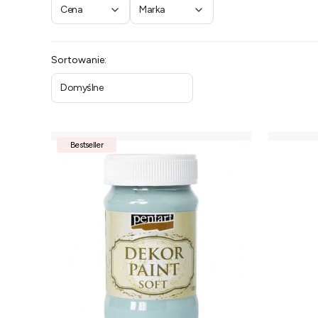
Cena
Marka
Koniec filtrów
Lista produktów
Sortowanie:
Domyślne
Bestseller