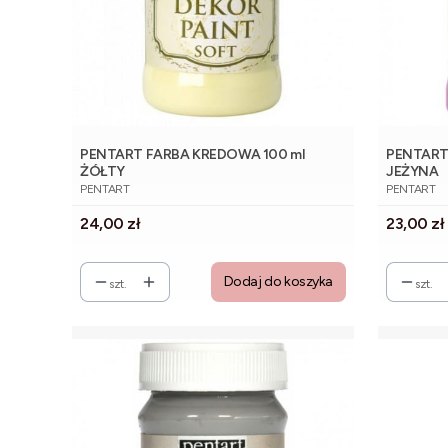
PENTART FARBA KREDOWA 100 ml
PENTART
ŻÓŁTY
JEŻYNA
PRODUCENT
PRODUCE
PENTART
PENTART
Cena
Cena
24,00 zł
23,00 zł
Dodaj do koszyka
szt.
szt.