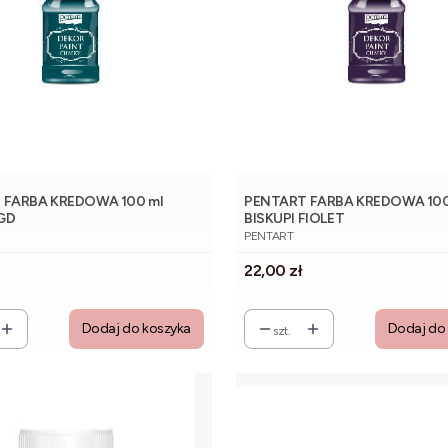
 FARBA KREDOWA 100 ml
PENTART FARBA KREDOWA 100
GD
BISKUPI FIOLET
NT
PRODUCENT
PENTART
Cena
22,00 zł
Dodaj do koszyka
Dodaj do
szt.