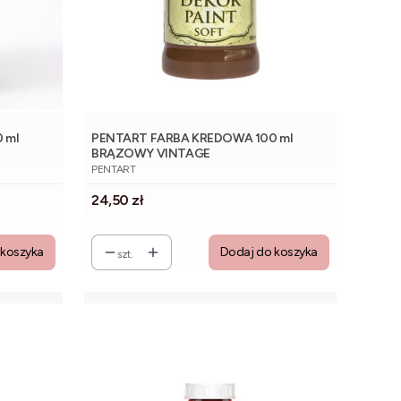
 ml
PENTART FARBA KREDOWA 100 ml
BRĄZOWY VINTAGE
PRODUCENT
PENTART
Cena
24,50 zł
 koszyka
Dodaj do koszyka
szt.