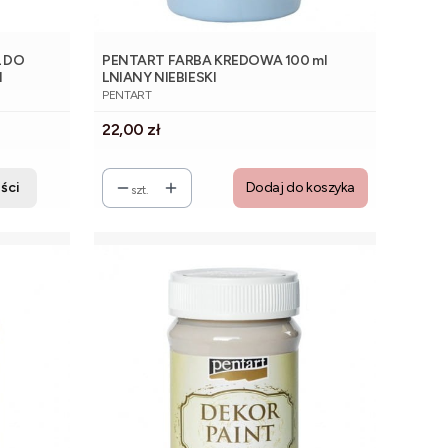
 DO
PENTART FARBA KREDOWA 100 ml
I
LNIANY NIEBIESKI
PRODUCENT
PENTART
Cena
22,00 zł
ści
Dodaj do koszyka
szt.