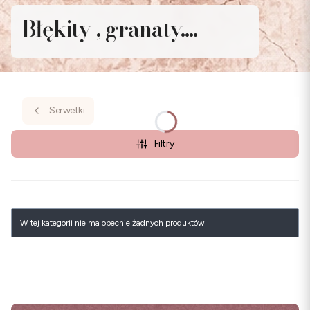
Błękity , granaty....
Serwetki
Filtry
Lista produktów
W tej kategorii nie ma obecnie żadnych produktów