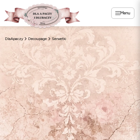
Menu
DlaApaczy
Decoupage
Serwetki