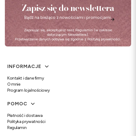
Zapisz się do newslettera
Bądź na bieżąco z nowościami i promocjami.
Zapisując się, akceptujesz nasz
Regulamin
(w zakresie
dotyczącym Newslettera).
Przetwarzanie danych odbywa się zgodnie z
Polityką prywatności
.
Linki w stopce
INFORMACJE
Kontakt i dane firmy
O mnie
Program lojalnościowy
POMOC
Płatność i dostawa
Polityka prywatności
Regulamin