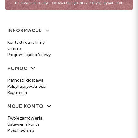
Przetwarzanie danych odbywa się zgodnie z
Polityką prywatności
.
Linki w stopce
INFORMACJE
Kontakt i dane firmy
O mnie
Program lojalnościowy
POMOC
Płatność i dostawa
Polityka prywatności
Regulamin
MOJE KONTO
Twoje zamówienia
Ustawienia konta
Przechowalnia