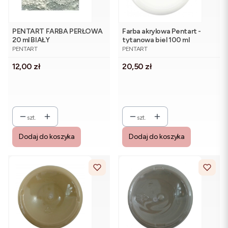
PENTART FARBA PERŁOWA
Farba akrylowa Pentart -
20 ml BIAŁY
tytanowa biel 100 ml
PRODUCENT
PRODUCENT
PENTART
PENTART
Cena
Cena
12,00 zł
20,50 zł
szt.
szt.
Dodaj do koszyka
Dodaj do koszyka