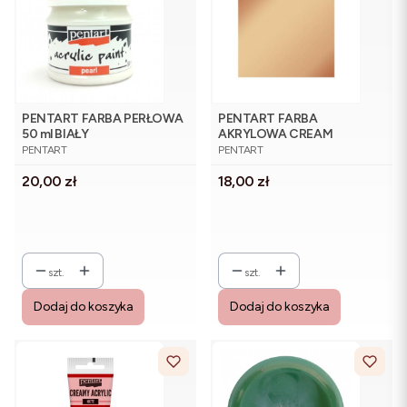
PENTART FARBA PERŁOWA
PENTART FARBA
50 ml BIAŁY
AKRYLOWA CREAM
PRODUCENT
PRODUCENT
METALICZNA ANT.MIEDŹ
PENTART
PENTART
60ml
Cena
Cena
20,00 zł
18,00 zł
szt.
szt.
Dodaj do koszyka
Dodaj do koszyka