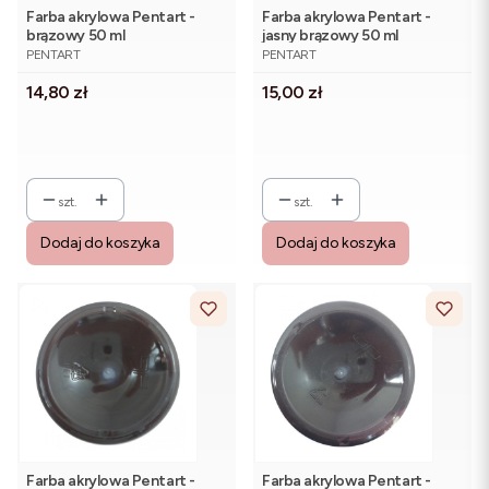
Farba akrylowa Pentart -
Farba akrylowa Pentart -
brązowy 50 ml
jasny brązowy 50 ml
PRODUCENT
PRODUCENT
PENTART
PENTART
Cena
Cena
14,80 zł
15,00 zł
szt.
szt.
Dodaj do koszyka
Dodaj do koszyka
Farba akrylowa Pentart -
Farba akrylowa Pentart -