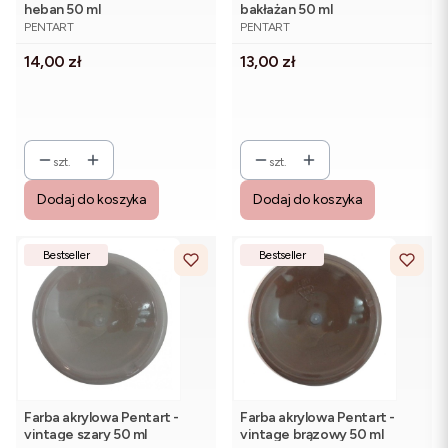
heban 50 ml
bakłażan 50 ml
PRODUCENT
PRODUCENT
PENTART
PENTART
Cena
Cena
14,00 zł
13,00 zł
szt.
szt.
Dodaj do koszyka
Dodaj do koszyka
Bestseller
Bestseller
Farba akrylowa Pentart -
Farba akrylowa Pentart -
vintage szary 50 ml
vintage brązowy 50 ml
PRODUCENT
PRODUCENT