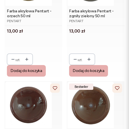
Farba akrylowa Pentart -
Farba akrylowa Pentart -
orzech 50 ml
zgniły zielony 50 ml
PRODUCENT
PRODUCENT
PENTART
PENTART
Cena
Cena
13,00 zł
13,00 zł
szt.
szt.
Dodaj do koszyka
Dodaj do koszyka
Bestseller