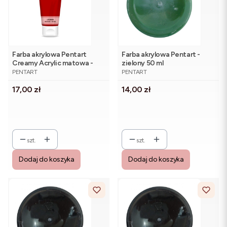
Farba akrylowa Pentart
Farba akrylowa Pentart -
Creamy Acrylic matowa -
zielony 50 ml
PRODUCENT
PRODUCENT
szminka 60 ml
PENTART
PENTART
Cena
Cena
17,00 zł
14,00 zł
szt.
szt.
Dodaj do koszyka
Dodaj do koszyka