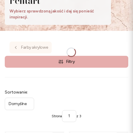
Pentart
Wybierz sprawdzoną jakość i daj się ponieść
inspiracji.
Farby akrylowe
Filtry
Lista produktów
Sortowanie:
Domyślne
Strona
z 3