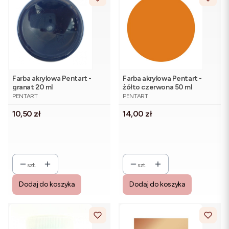
Farba akrylowa Pentart -
Farba akrylowa Pentart -
granat 20 ml
żółto czerwona 50 ml
PRODUCENT
PRODUCENT
PENTART
PENTART
Cena
Cena
10,50 zł
14,00 zł
szt.
szt.
Dodaj do koszyka
Dodaj do koszyka