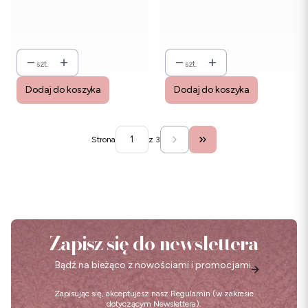
szt.
szt.
Dodaj do koszyka
Dodaj do koszyka
Strona
z 3
Przejdź do ostatniej stro
Zapisz się do newslettera
Bądź na bieżąco z nowościami i promocjami.
Zapisując się, akceptujesz nasz
Regulamin
(w zakresie
dotyczącym Newslettera).