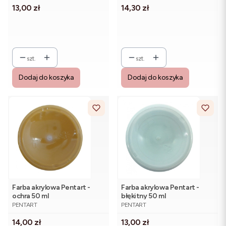
Cena
Cena
13,00 zł
14,30 zł
szt.
szt.
Dodaj do koszyka
Dodaj do koszyka
Farba akrylowa Pentart -
Farba akrylowa Pentart -
ochra 50 ml
błękitny 50 ml
PRODUCENT
PRODUCENT
PENTART
PENTART
Cena
Cena
14,00 zł
13,00 zł