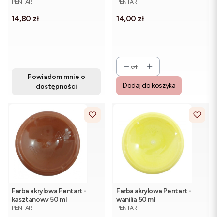
PENTART
PENTART
Cena
Cena
14,80 zł
14,00 zł
szt.
Powiadom mnie o
Dodaj do koszyka
dostępności
Farba akrylowa Pentart -
Farba akrylowa Pentart -
kasztanowy 50 ml
wanilia 50 ml
PRODUCENT
PRODUCENT
PENTART
PENTART