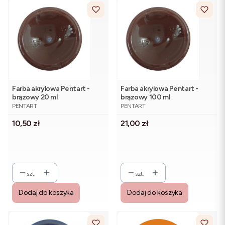
Farba akrylowa Pentart -
Farba akrylowa Pentart -
brązowy 20 ml
brązowy 100 ml
PRODUCENT
PRODUCENT
PENTART
PENTART
Cena
Cena
10,50 zł
21,00 zł
szt.
szt.
Dodaj do koszyka
Dodaj do koszyka