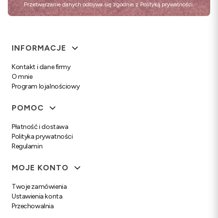
Przetwarzanie danych odbywa się zgodnie z
Polityką prywatności
.
Linki w stopce
INFORMACJE
Kontakt i dane firmy
O mnie
Program lojalnościowy
POMOC
Płatność i dostawa
Polityka prywatności
Regulamin
MOJE KONTO
Twoje zamówienia
Ustawienia konta
Przechowalnia