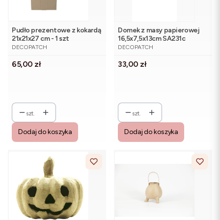
Pudło prezentowe z kokardą
Domek z masy papierowej
21x21x27 cm - 1 szt
16,5x7,5x13cm SA231c
PRODUCENT
PRODUCENT
DECOPATCH
DECOPATCH
Cena
Cena
65,00 zł
33,00 zł
szt.
szt.
Dodaj do koszyka
Dodaj do koszyka