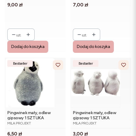
Cena
Cena
9,00 zł
7,00 zł
szt.
szt.
Dodaj do koszyka
Dodaj do koszyka
Bestseller
Bestseller
Pingwinek mały, odlew
Pingwinek mały, odlew
gipsowy 1 SZTUKA
gipsowy 1 SZTUKA
PRODUCENT
PRODUCENT
MALOWANY
MILA PROJEKT
MILA PROJEKT
Cena
Cena
6,50 zł
3,00 zł