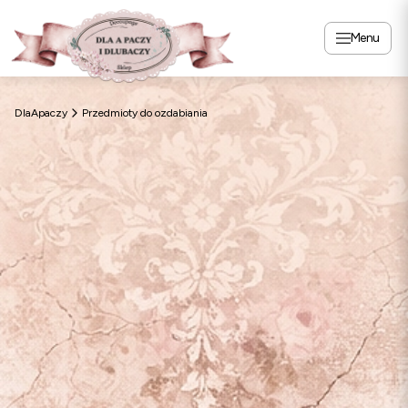
Menu
DlaApaczy
Przedmioty do ozdabiania