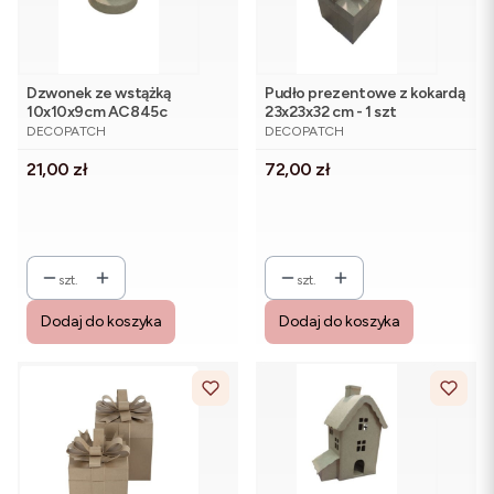
Dzwonek ze wstążką
Pudło prezentowe z kokardą
10x10x9cm AC845c
23x23x32 cm - 1 szt
PRODUCENT
PRODUCENT
DECOPATCH
DECOPATCH
Cena
Cena
21,00 zł
72,00 zł
szt.
szt.
Dodaj do koszyka
Dodaj do koszyka