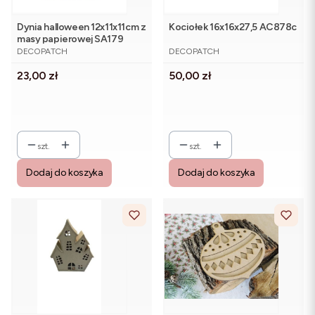
Dynia halloween 12x11x11cm z
Kociołek 16x16x27,5 AC878c
masy papierowej SA179
PRODUCENT
PRODUCENT
DECOPATCH
DECOPATCH
Cena
Cena
23,00 zł
50,00 zł
szt.
szt.
Dodaj do koszyka
Dodaj do koszyka