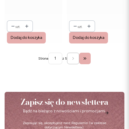
szt.
szt.
Dodaj do koszyka
Dodaj do koszyka
Strona
z 5
Przejdź do ostatniej stro
Zapisz się do newslettera
Bądź na bieżąco z nowościami i promocjami.
Zapisując się, akceptujesz nasz
Regulamin
(w zakresie
dotyczącym Newslettera).