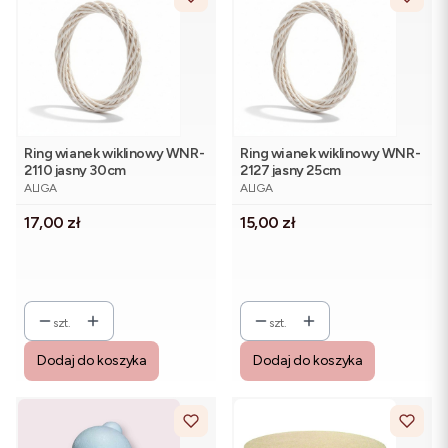
Ring wianek wiklinowy WNR-
Ring wianek wiklinowy WNR-
2110 jasny 30cm
2127 jasny 25cm
PRODUCENT
PRODUCENT
ALIGA
ALIGA
Cena
Cena
17,00 zł
15,00 zł
szt.
szt.
Dodaj do koszyka
Dodaj do koszyka