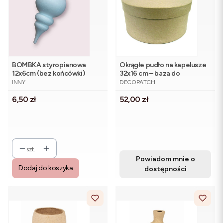
BOMBKA styropianowa
Okrągłe pudło na kapelusze
12x6cm (bez końcówki)
32x16 cm – baza do
PRODUCENT
PRODUCENT
zdobienia
INNY
DECOPATCH
Cena
Cena
6,50 zł
52,00 zł
szt.
Powiadom mnie o
Dodaj do koszyka
dostępności