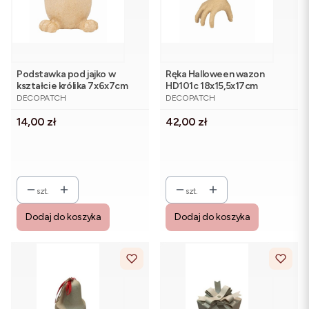
Podstawka pod jajko w
Ręka Halloween wazon
kształcie królika 7x6x7cm
HD101c 18x15,5x17cm
PRODUCENT
PRODUCENT
AC918c
DECOPATCH
DECOPATCH
Cena
Cena
14,00 zł
42,00 zł
szt.
szt.
Dodaj do koszyka
Dodaj do koszyka