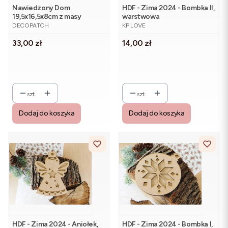
Nawiedzony Dom
HDF - Zima 2024 - Bombka II,
19,5x16,5x8cm z masy
warstwowa
PRODUCENT
PRODUCENT
papierowej SA232C
DECOPATCH
KP LOVE
Cena
Cena
33,00 zł
14,00 zł
szt.
szt.
Dodaj do koszyka
Dodaj do koszyka
HDF - Zima 2024 - Aniołek,
HDF - Zima 2024 - Bombka I,