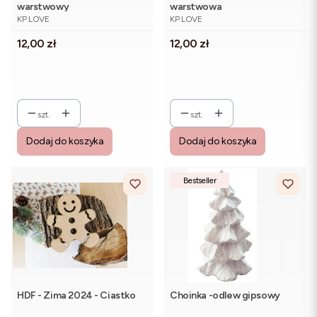
warstwowy
warstwowa
PRODUCENT
PRODUCENT
KP LOVE
KP LOVE
Cena
Cena
12,00 zł
12,00 zł
szt.
szt.
Dodaj do koszyka
Dodaj do koszyka
Bestseller
HDF - Zima 2024 - Ciastko
Choinka -odlew gipsowy
PRODUCENT
PRODUCENT