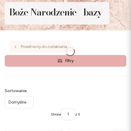
Boże Narodzenie - bazy
Przedmioty do ozdabiania
Filtry
Lista produktów
Sortowanie:
Domyślne
Strona
z 5