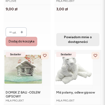
KP LOVE
MILA PROJEKT
Cena
Cena
9,00 zł
3,00 zł
szt.
Powiadom mnie o
Dodaj do koszyka
dostępności
Bestseller
Bestseller
DOMEK Z BALI -ODLEW
Miś polarny, odlew gipsow
GIPSOWY
PRODUCENT
PRODUCENT
MILA PROJEKT
MILA PROJEKT