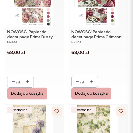
NOWOŚĆ! Papier do
NOWOŚĆ! Papier do
decoupage Prima Dusty
decoupage Prima Crimson
PRODUCENT
PRODUCENT
Velvet Mauve - zestaw 2
Elegance - zestaw 2 arkuszy
PRIMA
PRIMA
arkuszy
Cena
Cena
68,00 zł
68,00 zł
szt.
szt.
Dodaj do koszyka
Dodaj do koszyka
Bestseller
Bestseller