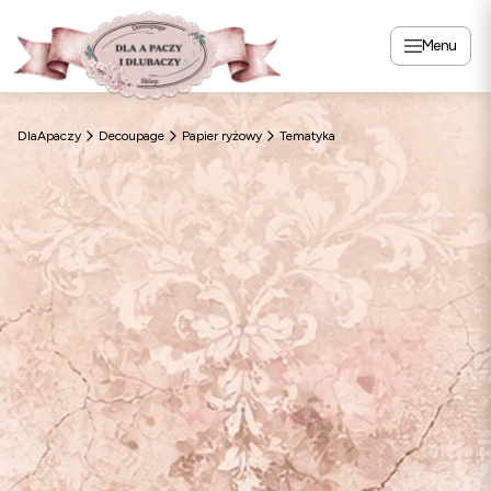
Menu
DlaApaczy
Decoupage
Papier ryżowy
Tematyka