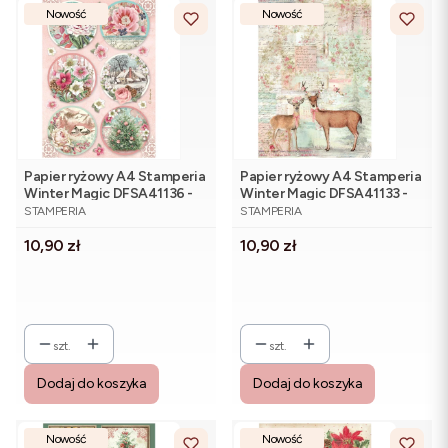
Nowość
Nowość
Papier ryżowy A4 Stamperia
Papier ryżowy A4 Stamperia
Winter Magic DFSA41136 -
Winter Magic DFSA41133 -
PRODUCENT
PRODUCENT
romantyczne zimowe
jeleń i sarna
STAMPERIA
STAMPERIA
medaliony
Cena
Cena
10,90 zł
10,90 zł
szt.
szt.
Dodaj do koszyka
Dodaj do koszyka
Nowość
Nowość