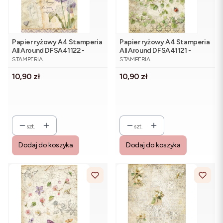
Papier ryżowy A4 Stamperia
Papier ryżowy A4 Stamperia
All Around DFSA41122 -
All Around DFSA41121 -
PRODUCENT
PRODUCENT
czosnek, zapiski z zielnika
pnącza bluszczu
STAMPERIA
STAMPERIA
Cena
Cena
10,90 zł
10,90 zł
szt.
szt.
Dodaj do koszyka
Dodaj do koszyka