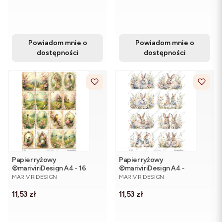
Powiadom mnie o
Powiadom mnie o
dostępności
dostępności
Papier ryżowy
Papier ryżowy
©mariviriDesign A4 - 16
©mariviriDesign A4 -
PRODUCENT
PRODUCENT
motywów wiosennych
puchate zajączki w kwiatach,
MARIVIRIDESIGN
MARIVIRIDESIGN
8 motywów
Cena
Cena
11,53 zł
11,53 zł