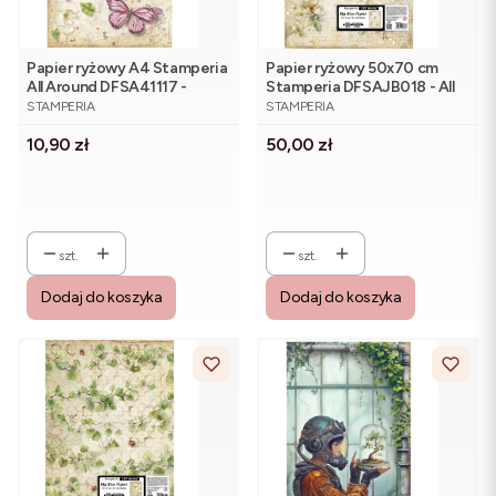
Papier ryżowy A4 Stamperia
Papier ryżowy 50x70 cm
All Around DFSA41117 -
Stamperia DFSAJB018 - All
PRODUCENT
PRODUCENT
motyl, kwiatuszki, spękania
Around Kamelia
STAMPERIA
STAMPERIA
Cena
Cena
10,90 zł
50,00 zł
szt.
szt.
Dodaj do koszyka
Dodaj do koszyka