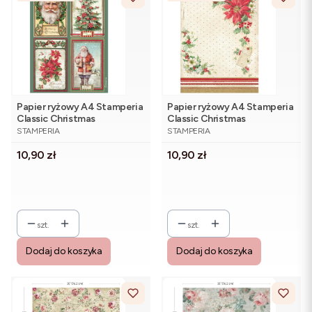
Papier ryżowy A4 Stamperia
Papier ryżowy A4 Stamperia
Classic Christmas
Classic Christmas
PRODUCENT
PRODUCENT
DFSA41132 - cztery karty
DFSA41130 - gwiazda
STAMPERIA
STAMPERIA
świąteczne
betlejemska
Cena
Cena
10,90 zł
10,90 zł
szt.
szt.
Dodaj do koszyka
Dodaj do koszyka