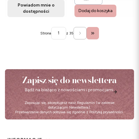
Powiadom mnie o
Dodaj do koszyka
dostępności
Strona
z 35
Przejdź do ostatniej str
Zapisz się do newslettera
Bądź na bieżąco z nowościami i promocjami.
Zapisując się, akceptujesz nasz
Regulamin
(w zakresie
dotyczącym Newslettera).
Przetwarzanie danych odbywa się zgodnie z
Polityką prywatności
.
Linki w stopce