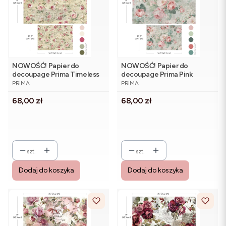
NOWOŚĆ! Papier do
NOWOŚĆ! Papier do
decoupage Prima Timeless
decoupage Prima Pink
PRODUCENT
PRODUCENT
Charm - zestaw 2 arkuszy
Blossom Bliss - zestaw 2
PRIMA
PRIMA
arkuszy
Cena
Cena
68,00 zł
68,00 zł
szt.
szt.
Dodaj do koszyka
Dodaj do koszyka