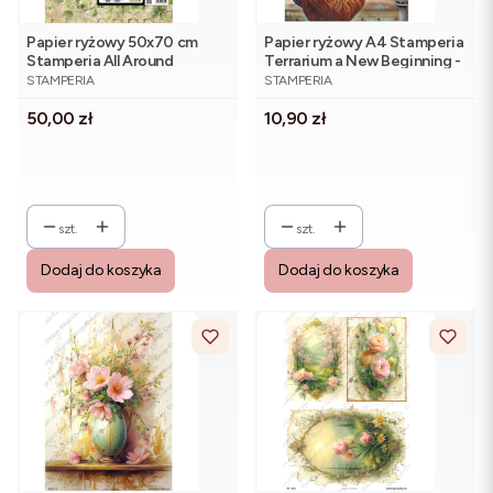
Papier ryżowy 50x70 cm
Papier ryżowy A4 Stamperia
Stamperia All Around
Terrarium a New Beginning -
PRODUCENT
PRODUCENT
DFSAJB016 - Bluszcz
DFSA41106
STAMPERIA
STAMPERIA
Cena
Cena
50,00 zł
10,90 zł
szt.
szt.
Dodaj do koszyka
Dodaj do koszyka