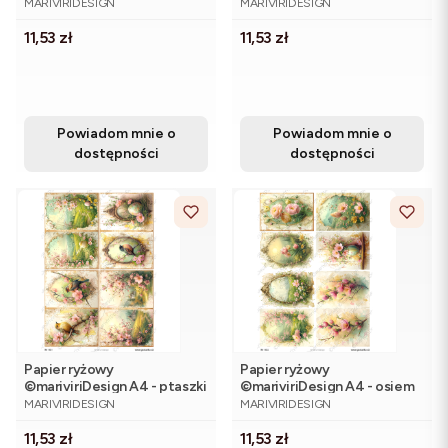
gałązki magnolii, cztery
romantyczne ilustracje z
MARIVIRIDESIGN
MARIVIRIDESIGN
malarskie ilustracje
dziewczyną, kwiatami i
Cena
Cena
11,53 zł
pejzażem
11,53 zł
Powiadom mnie o
Powiadom mnie o
dostępności
dostępności
Papier ryżowy
Papier ryżowy
©mariviriDesign A4 - ptaszki
©mariviriDesign A4 - osiem
PRODUCENT
PRODUCENT
na gałązkach, widoki, osiem
ilustracji, różowe kwiaty,
MARIVIRIDESIGN
MARIVIRIDESIGN
motywów
widoki, gałązki magnolii
Cena
Cena
11,53 zł
11,53 zł