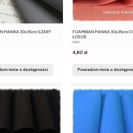
N PIANKA 30x35cm SZARY
FOAMIRAN PIANKA 30x35cm C
ŁOSOŚ
NT
PRODUCENT
INNY
Cena
4,80 zł
dom mnie o dostępności
Powiadom mnie o dostępno