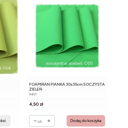
FOAMIRAN PIANKA 30x35cm SOCZYSTA
ZIELEŃ
PRODUCENT
INNY
Cena
4,50 zł
ści
Dodaj do koszyka
szt.