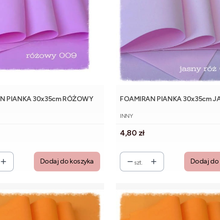
N PIANKA 30x35cm RÓŻOWY
FOAMIRAN PIANKA 30x35cm J
NT
PRODUCENT
INNY
Cena
4,80 zł
Dodaj do koszyka
Dodaj do
szt.