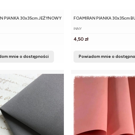
N PIANKA 30x35cm JEŻYNOWY
FOAMIRAN PIANKA 30x35cm 
NT
PRODUCENT
INNY
Cena
4,50 zł
dom mnie o dostępności
Powiadom mnie o dostępno