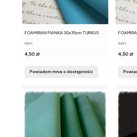
FOAMIRAN PIANKA 30x35cm TURKUS
FOAMIRA
PRODUCENT
PRODUCE
INNY
INNY
Cena
Cena
4,50 zł
4,50 zł
Powiadom mnie o dostępności
Powia