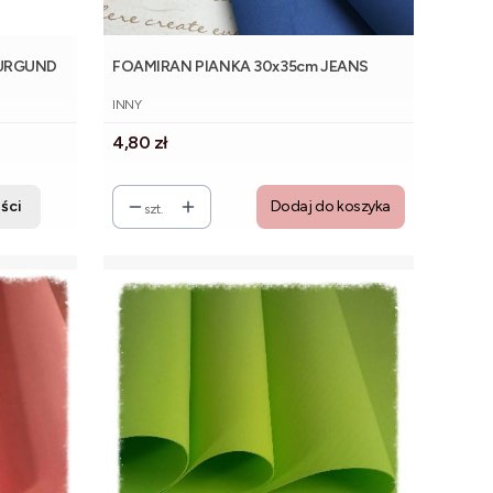
BURGUND
FOAMIRAN PIANKA 30x35cm JEANS
PRODUCENT
INNY
Cena
4,80 zł
ści
Dodaj do koszyka
szt.