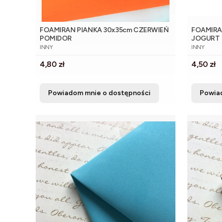
FOAMIRAN PIANKA 30x35cm CZERWIEŃ
FOAMIRA
POMIDOR
JOGURT
PRODUCENT
PRODUCE
INNY
INNY
Cena
Cena
4,80 zł
4,50 zł
Powiadom mnie o dostępności
Powia