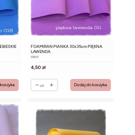
EBIESKIE
FOAMIRAN PIANKA 30x35cm PIĘKNA
LAWENDA
PRODUCENT
INNY
Cena
4,50 zł
 koszyka
Dodaj do koszyka
szt.