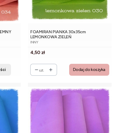
IEMNY
FOAMIRAN PIANKA 30x35cm
LEMONKOWA ZIELEŃ
PRODUCENT
INNY
Cena
4,50 zł
ści
Dodaj do koszyka
szt.