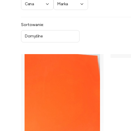
Cena
Marka
Koniec filtrów
Lista produktów
Sortowanie:
Domyślne