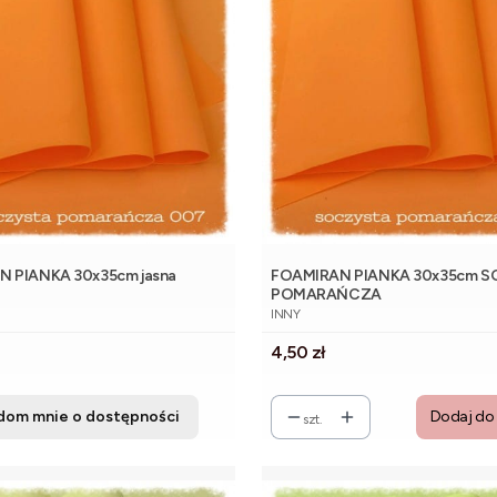
 PIANKA 30x35cm jasna
FOAMIRAN PIANKA 30x35cm 
POMARAŃCZA
NT
PRODUCENT
INNY
Cena
4,50 zł
dom mnie o dostępności
Dodaj do
szt.