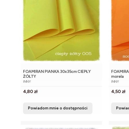
FOAMIRAN PIANKA 30x35cm CIEPŁY
FOAMIRAN
ŻÓŁTY
morela
PRODUCENT
PRODUCE
INNY
INNY
Cena
Cena
4,80 zł
4,50 zł
Powiadom mnie o dostępności
Powia