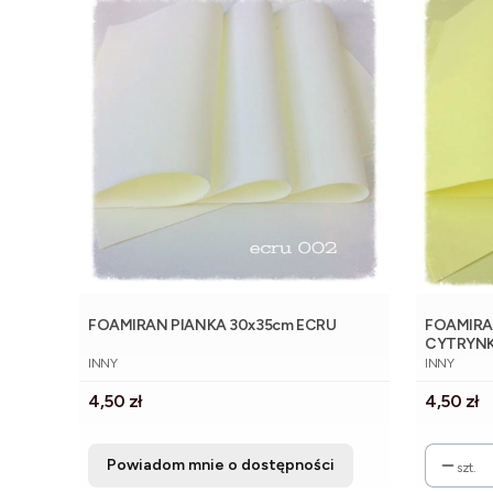
FOAMIRAN PIANKA 30x35cm ECRU
FOAMIRA
CYTRYN
PRODUCENT
PRODUCE
INNY
INNY
Cena
Cena
4,50 zł
4,50 zł
Powiadom mnie o dostępności
szt.