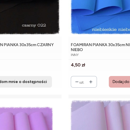
N PIANKA 30x35cm CZARNY
FOAMIRAN PIANKA 30x35cm NI
NIEBO
NT
PRODUCENT
INNY
Cena
4,50 zł
dom mnie o dostępności
Dodaj do
szt.