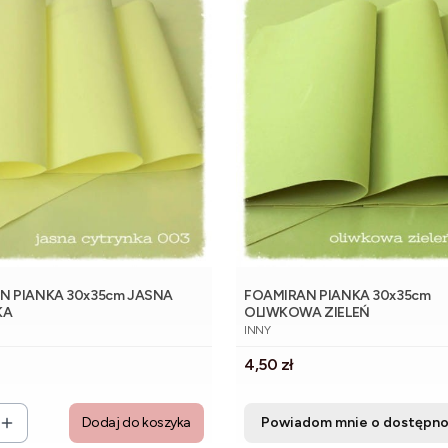
N PIANKA 30x35cm JASNA
FOAMIRAN PIANKA 30x35cm
KA
OLIWKOWA ZIELEŃ
NT
PRODUCENT
INNY
Cena
4,50 zł
Dodaj do koszyka
Powiadom mnie o dostępno