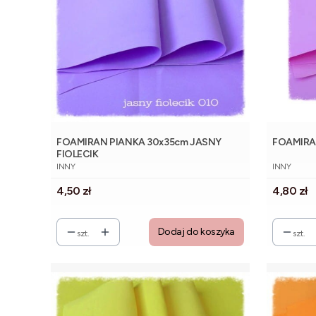
FOAMIRAN PIANKA 30x35cm JASNY
FOAMIRA
FIOLECIK
PRODUCENT
PRODUCE
INNY
INNY
Cena
Cena
4,50 zł
4,80 zł
Dodaj do koszyka
szt.
szt.