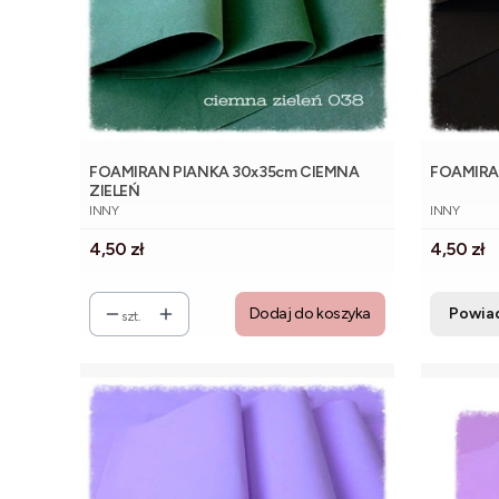
FOAMIRAN PIANKA 30x35cm CIEMNA
FOAMIRA
ZIELEŃ
PRODUCENT
PRODUCE
INNY
INNY
Cena
Cena
4,50 zł
4,50 zł
Dodaj do koszyka
Powia
szt.