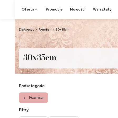
Oferta
Promocje
Nowości
Warsztaty
DlaApaczy
Foamiran
30x35cm
30x35cm
Podkategorie
Foamiran
Filtry