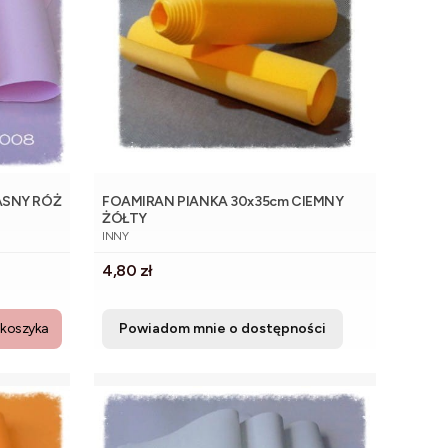
ASNY RÓŻ
FOAMIRAN PIANKA 30x35cm CIEMNY
ŻÓŁTY
PRODUCENT
INNY
Cena
4,80 zł
 koszyka
Powiadom mnie o dostępności