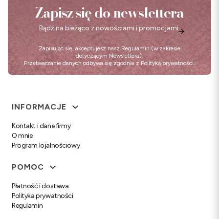
Zapisz się do newslettera
Bądź na bieżąco z nowościami i promocjami.
Zapisując się, akceptujesz nasz
Regulamin
(w zakresie
dotyczącym Newslettera).
Przetwarzanie danych odbywa się zgodnie z
Polityką prywatności
.
Linki w stopce
INFORMACJE
Kontakt i dane firmy
O mnie
Program lojalnościowy
POMOC
Płatność i dostawa
Polityka prywatności
Regulamin