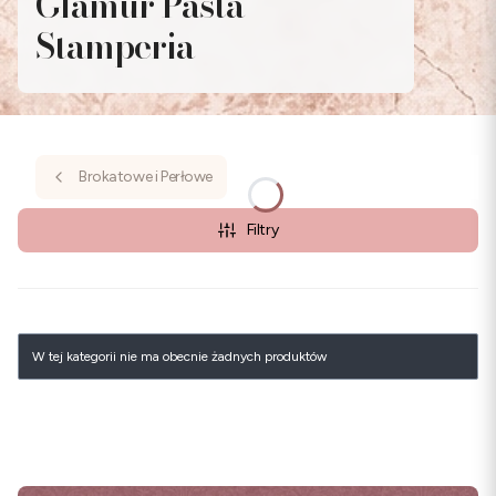
Glamur Pasta
Stamperia
Brokatowe i Perłowe
Filtry
Lista produktów
W tej kategorii nie ma obecnie żadnych produktów