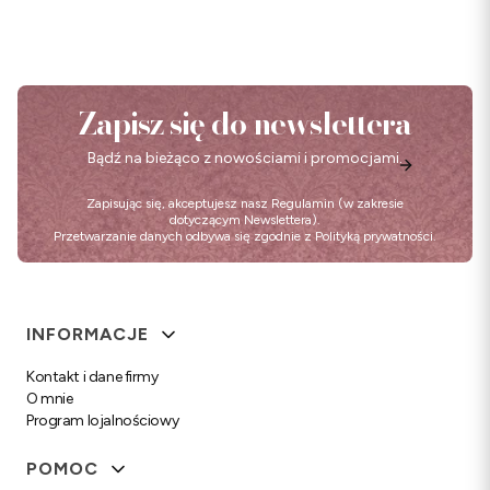
Zapisz się do newslettera
Bądź na bieżąco z nowościami i promocjami.
Zapisując się, akceptujesz nasz
Regulamin
(w zakresie
dotyczącym Newslettera).
Przetwarzanie danych odbywa się zgodnie z
Polityką prywatności
.
Linki w stopce
INFORMACJE
Kontakt i dane firmy
O mnie
Program lojalnościowy
POMOC