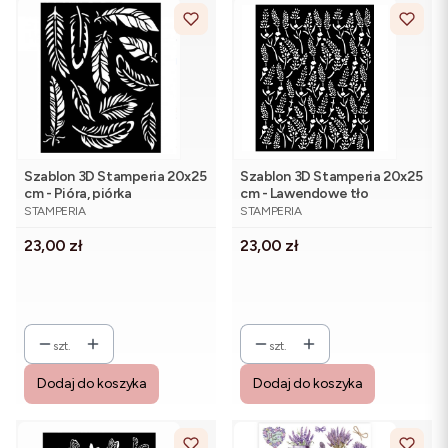
Szablon 3D Stamperia 20x25
Szablon 3D Stamperia 20x25
cm - Pióra, piórka
cm - Lawendowe tło
PRODUCENT
PRODUCENT
STAMPERIA
STAMPERIA
Cena
Cena
23,00 zł
23,00 zł
szt.
szt.
Dodaj do koszyka
Dodaj do koszyka