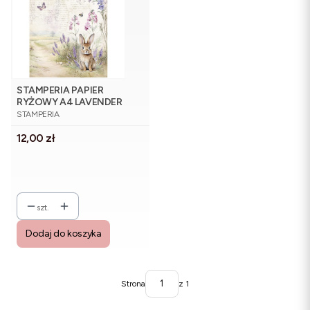
STAMPERIA PAPIER
RYŻOWY A4 LAVENDER
PRODUCENT
ZAJĄCZEK KWIATY
STAMPERIA
Cena
12,00 zł
szt.
Dodaj do koszyka
Strona
z 1