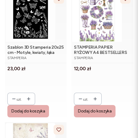
Szablon 3D Stamperia 20x25
STAMPERIA PAPIER
cm - Motyle, kwiaty, łąka
RYŻOWY A4 BESTSELLERS
PRODUCENT
PRODUCENT
PROVENCE AKCESORIA
STAMPERIA
STAMPERIA
Cena
Cena
23,00 zł
12,00 zł
szt.
szt.
Dodaj do koszyka
Dodaj do koszyka