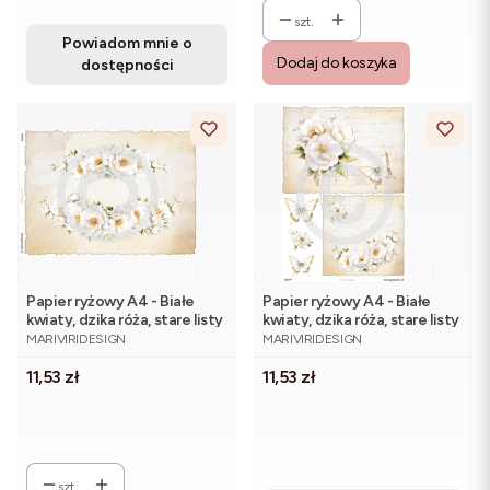
szt.
Powiadom mnie o
Dodaj do koszyka
dostępności
Papier ryżowy A4 - Białe
Papier ryżowy A4 - Białe
kwiaty, dzika róża, stare listy
kwiaty, dzika róża, stare listy
PRODUCENT
PRODUCENT
| ©mariviriDesign
| ©mariviriDesign
MARIVIRIDESIGN
MARIVIRIDESIGN
Cena
Cena
11,53 zł
11,53 zł
szt.