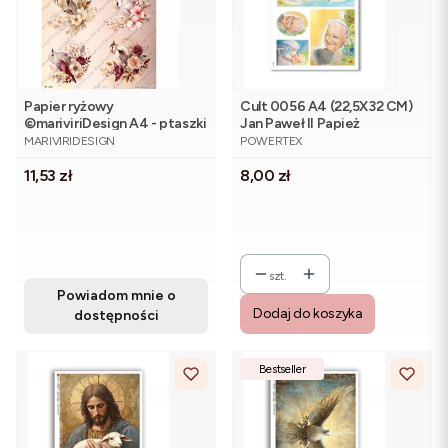
Papier ryżowy
Cult 0056 A4 (22,5X32 CM)
©mariviriDesign A4 - ptaszki
Jan Paweł II Papież
PRODUCENT
PRODUCENT
na kwitnących gałązkach
MARIVIRIDESIGN
POWERTEX
Cena
Cena
11,53 zł
8,00 zł
szt.
Powiadom mnie o
Dodaj do koszyka
dostępności
Bestseller