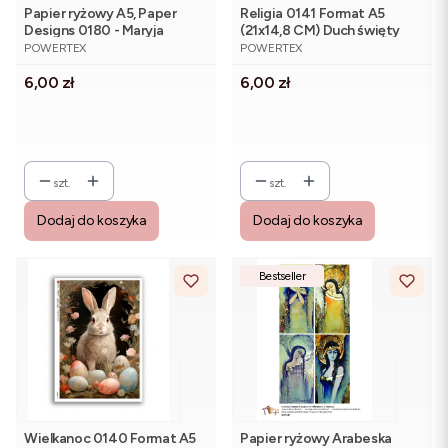
Papier ryżowy A5, Paper
Religia 0141 Format A5
Designs 0180 - Maryja
(21x14,8 CM) Duch święty
PRODUCENT
PRODUCENT
POWERTEX
POWERTEX
Cena
Cena
6,00 zł
6,00 zł
szt.
szt.
Dodaj do koszyka
Dodaj do koszyka
Bestseller
Wielkanoc 0140 Format A5
Papier ryżowy Arabeska