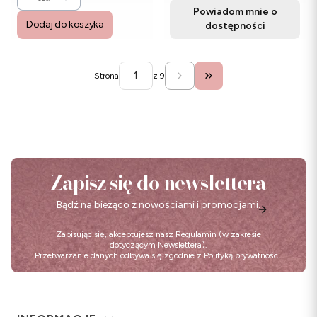
Powiadom mnie o
Dodaj do koszyka
dostępności
Strona
z 9
Przejdź do ostatniej stro
Zapisz się do newslettera
Bądź na bieżąco z nowościami i promocjami.
Zapisując się, akceptujesz nasz
Regulamin
(w zakresie
dotyczącym Newslettera).
Przetwarzanie danych odbywa się zgodnie z
Polityką prywatności
.
Linki w stopce