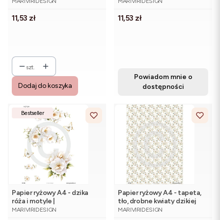
©mariviriDesign
©mariviriDesign
MARIVIRIDESIGN
MARIVIRIDESIGN
Cena
Cena
11,53 zł
11,53 zł
szt.
Powiadom mnie o
Dodaj do koszyka
dostępności
Bestseller
Papier ryżowy A4 - dzika
Papier ryżowy A4 - tapeta,
róża i motyle |
tło, drobne kwiaty dzikiej
PRODUCENT
PRODUCENT
©mariviriDesign
róży | ©mariviriDesign
MARIVIRIDESIGN
MARIVIRIDESIGN