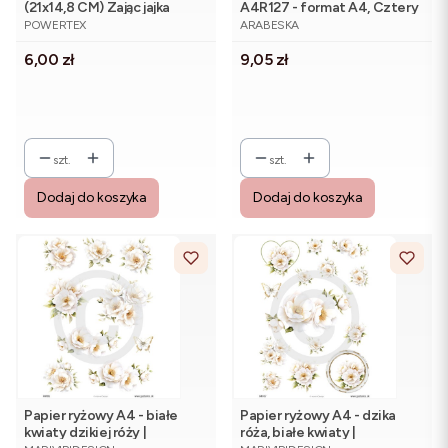
(21x14,8 CM) Zając jajka
A4R127 - format A4, Cztery
PRODUCENT
PRODUCENT
Anioły
POWERTEX
ARABESKA
Cena
Cena
6,00 zł
9,05 zł
szt.
szt.
Dodaj do koszyka
Dodaj do koszyka
Papier ryżowy A4 - białe
Papier ryżowy A4 - dzika
kwiaty dzikiej róży |
róża, białe kwiaty |
PRODUCENT
PRODUCENT