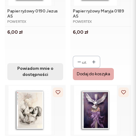
Papier ryżowy 0190 Jezus
Papier ryżowy Maryja 0189
A5
A5
PRODUCENT
PRODUCENT
POWERTEX
POWERTEX
Cena
Cena
6,00 zł
6,00 zł
szt.
Powiadom mnie o
Dodaj do koszyka
dostępności