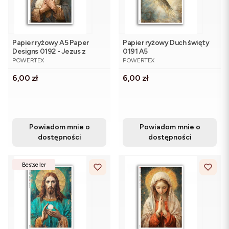
Papier ryżowy A5 Paper
Papier ryżowy Duch święty
Designs 0192 - Jezus z
0191 A5
PRODUCENT
PRODUCENT
owieczką
POWERTEX
POWERTEX
Cena
Cena
6,00 zł
6,00 zł
Powiadom mnie o
Powiadom mnie o
dostępności
dostępności
Bestseller