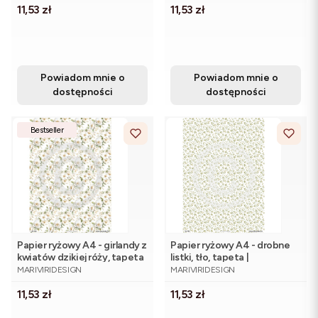
Cena
Cena
11,53 zł
11,53 zł
Powiadom mnie o
Powiadom mnie o
dostępności
dostępności
Bestseller
Papier ryżowy A4 - girlandy z
Papier ryżowy A4 - drobne
kwiatów dzikiej róży, tapeta
listki, tło, tapeta |
PRODUCENT
PRODUCENT
| ©mariviriDesign
©mariviriDesign
MARIVIRIDESIGN
MARIVIRIDESIGN
Cena
Cena
11,53 zł
11,53 zł