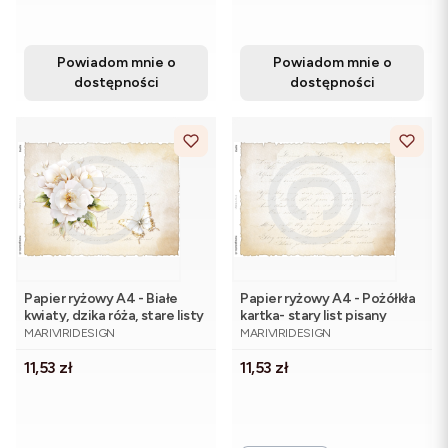
Powiadom mnie o
Powiadom mnie o
dostępności
dostępności
Papier ryżowy A4 - Białe
Papier ryżowy A4 - Pożółkła
kwiaty, dzika róża, stare listy
kartka- stary list pisany
PRODUCENT
PRODUCENT
| ©mariviriDesign
ozdobną starą trzcionką |
MARIVIRIDESIGN
MARIVIRIDESIGN
©mariviriDesign
Cena
Cena
11,53 zł
11,53 zł