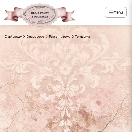
Menu
DlaApaczy
Decoupage
Papier ryżowy
Tematyka