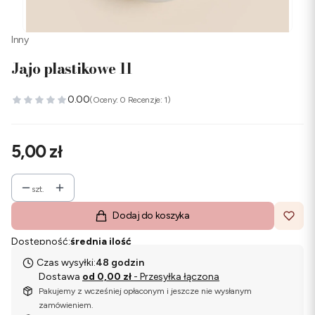
Inny
Jajo plastikowe 11
0.00
(Oceny: 0 Recenzje: 1)
Cena
5,00 zł
szt.
Dodaj do koszyka
Dostępność:
średnia ilość
Czas wysyłki:
48 godzin
Dostawa
od 0,00 zł
- Przesyłka łączona
Pakujemy z wcześniej opłaconym i jeszcze nie wysłanym
zamówieniem.