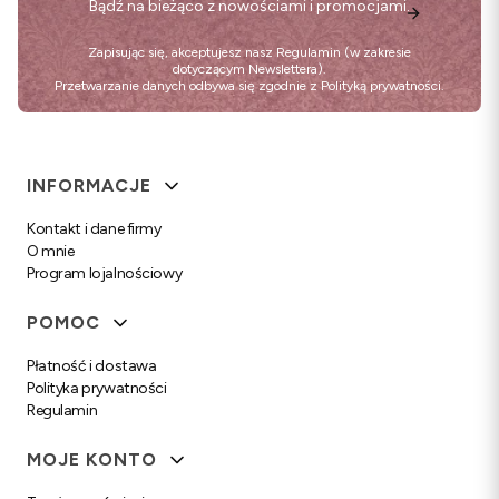
Bądź na bieżąco z nowościami i promocjami.
Zapisując się, akceptujesz nasz
Regulamin
(w zakresie
dotyczącym Newslettera).
Przetwarzanie danych odbywa się zgodnie z
Polityką prywatności
.
Linki w stopce
INFORMACJE
Kontakt i dane firmy
O mnie
Program lojalnościowy
POMOC
Płatność i dostawa
Polityka prywatności
Regulamin
MOJE KONTO