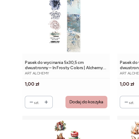
Pasek do wycinania 5x30,5 cm
Pasek do 
dwustronny – In Frosty Colors | Alchemy
dwustron
PRODUCENT
PRODUCE
of Art
Alchemy o
ART ALCHEMY
ART ALCH
Cena
Cena
1,00 zł
1,00 zł
Dodaj do koszyka
szt.
szt.