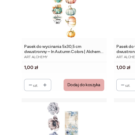
Pasek do wycinania 5x30,5 cm
Pasek do 
dwustronny – In Autumn Colors | Alchemy
dwustronn
PRODUCENT
PRODUCE
of Art
of Art
ART ALCHEMY
ART ALCH
Cena
Cena
1,00 zł
1,00 zł
Dodaj do koszyka
szt.
szt.