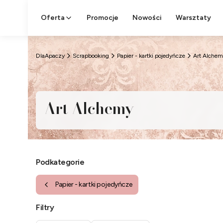
Oferta
Promocje
Nowości
Warsztaty
DlaApaczy
Scrapbooking
Papier - kartki pojedyńcze
Art Alchem
Art Alchemy
Podkategorie
Papier - kartki pojedyńcze
Filtry