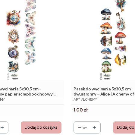
wycinania 5x30,5 cm -
Pasek do wycinania 5x30,5 cm
ny papier scrapbookingowy |
dwustronny – Alice | Alchemy of
NT
PRODUCENT
f Art
EMY
ART ALCHEMY
Cena
1,00 zł
Dodaj do koszyka
Dodaj do
szt.