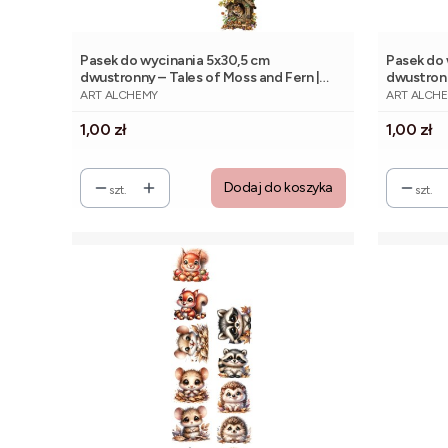
Pasek do wycinania 5x30,5 cm
Pasek do 
dwustronny – Tales of Moss and Fern |
dwustron
PRODUCENT
PRODUCE
Alchemy of Art
Alchemy o
ART ALCHEMY
ART ALCH
Cena
Cena
1,00 zł
1,00 zł
Dodaj do koszyka
szt.
szt.