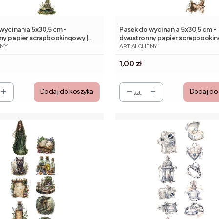
wycinania 5x30,5 cm -
Pasek do wycinania 5x30,5 cm -
ny papier scrapbookingowy |
dwustronny papier scrapbookin
NT
PRODUCENT
f Art
Alchemy of Art
EMY
ART ALCHEMY
Cena
1,00 zł
Dodaj do koszyka
Dodaj do
szt.