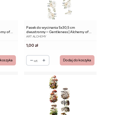
Pasek do wycinania 5x30,5 cm
emy of
dwustronny – Gentleness | Alchemy of
PRODUCENT
Art
ART ALCHEMY
Cena
1,00 zł
 koszyka
Dodaj do koszyka
szt.