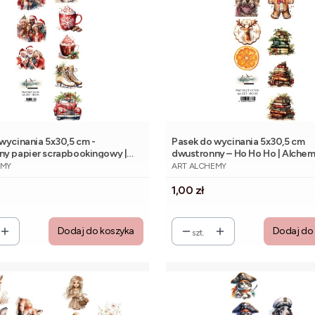
wycinania 5x30,5 cm -
Pasek do wycinania 5x30,5 cm
ny papier scrapbookingowy |
dwustronny – Ho Ho Ho | Alchem
NT
PRODUCENT
f Art
EMY
ART ALCHEMY
Cena
1,00 zł
Dodaj do koszyka
Dodaj do
szt.