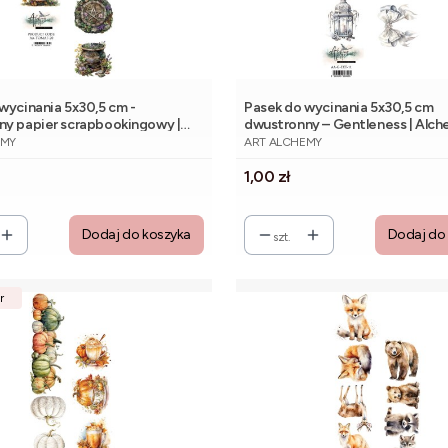
wycinania 5x30,5 cm -
Pasek do wycinania 5x30,5 cm
ny papier scrapbookingowy |
dwustronny – Gentleness | Alch
NT
PRODUCENT
f Art
Art
EMY
ART ALCHEMY
Cena
1,00 zł
Dodaj do koszyka
Dodaj do
szt.
r