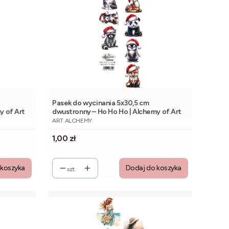
Pasek do wycinania 5x30,5 cm
y of Art
dwustronny – Ho Ho Ho | Alchemy of Art
PRODUCENT
ART ALCHEMY
Cena
1,00 zł
 koszyka
Dodaj do koszyka
szt.