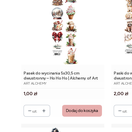
Pasek do wycinania 5x30,5 cm
Paski do 
dwustronny – Ho Ho Ho | Alchemy of Art
dwustron
PRODUCENT
PRODUCE
Alchemy o
ART ALCHEMY
ART ALCH
Cena
Cena
1,00 zł
2,00 zł
Dodaj do koszyka
szt.
szt.