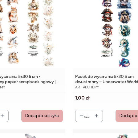
wycinania 5x30,5 cm -
Pasek do wycinania 5x30,5 cm
ny papier scrapbookingowy |
dwustronny – Underwater World
NT
PRODUCENT
f Art
Alchemy of Art
EMY
ART ALCHEMY
Cena
1,00 zł
Dodaj do koszyka
Dodaj do
szt.