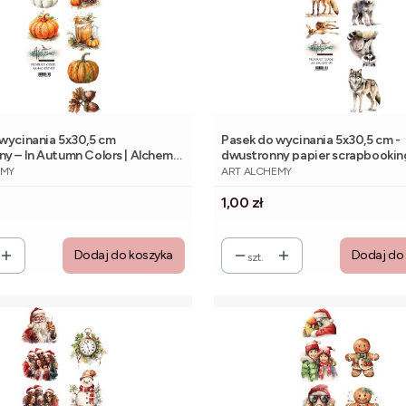
wycinania 5x30,5 cm
Pasek do wycinania 5x30,5 cm -
y – In Autumn Colors | Alchemy
dwustronny papier scrapbookin
NT
PRODUCENT
Alchemy of Art
EMY
ART ALCHEMY
Cena
1,00 zł
Dodaj do koszyka
Dodaj do
szt.