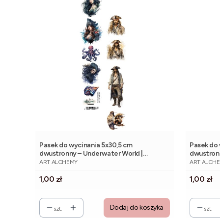
Pasek do wycinania 5x30,5 cm
Pasek do 
dwustronny – Underwater World |
dwustron
PRODUCENT
PRODUCE
Alchemy of Art
Alchemy o
ART ALCHEMY
ART ALCH
Cena
Cena
1,00 zł
1,00 zł
Dodaj do koszyka
szt.
szt.