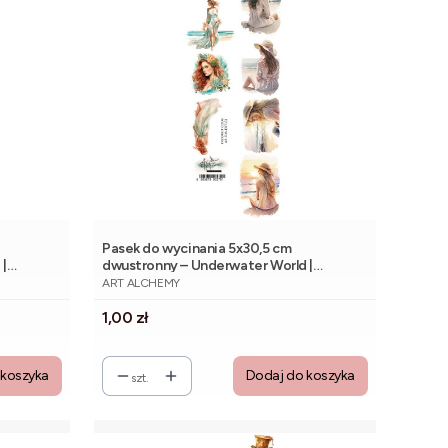
Pasek do wycinania 5x30,5 cm
 |
dwustronny – Underwater World |
PRODUCENT
Alchemy of Art
ART ALCHEMY
Cena
1,00 zł
 koszyka
Dodaj do koszyka
szt.