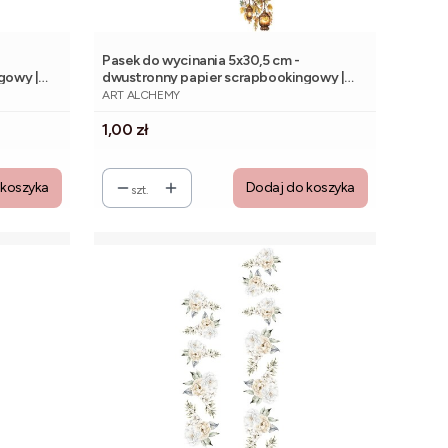
Pasek do wycinania 5x30,5 cm -
gowy |
dwustronny papier scrapbookingowy |
PRODUCENT
Alchemy of Art
ART ALCHEMY
Cena
1,00 zł
 koszyka
Dodaj do koszyka
szt.