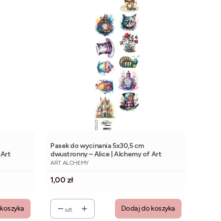
Pasek do wycinania 5x30,5 cm
 Art
dwustronny – Alice | Alchemy of Art
PRODUCENT
ART ALCHEMY
Cena
1,00 zł
 koszyka
Dodaj do koszyka
szt.