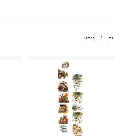
Strona
z 6