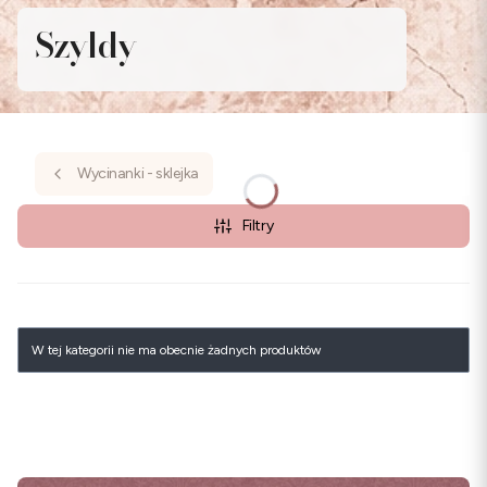
Szyldy
Wycinanki - sklejka
Filtry
Lista produktów
W tej kategorii nie ma obecnie żadnych produktów