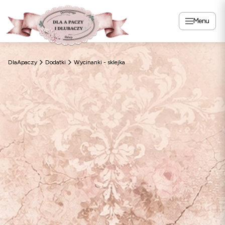
Menu
DlaApaczy
Dodatki
Wycinanki - sklejka