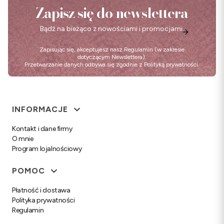
Zapisz się do newslettera
Bądź na bieżąco z nowościami i promocjami.
Zapisując się, akceptujesz nasz
Regulamin
(w zakresie
dotyczącym Newslettera).
Przetwarzanie danych odbywa się zgodnie z
Polityką prywatności
.
Linki w stopce
INFORMACJE
Kontakt i dane firmy
O mnie
Program lojalnościowy
POMOC
Płatność i dostawa
Polityka prywatności
Regulamin