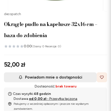
decopatch
Okrągłe pudło na kapelusze 32x16 cm –
baza do zdobienia
0.00
(Oceny: 0 Recenzje: 0)
Cena
52,00 zł
Powiadom mnie o dostępności
Dostępność:
brak towaru
Czas wysyłki:
48 godzin
Dostawa
od 0,00 zł
- Przesyłka łączona
Pakujemy z wcześniej opłaconym i jeszcze nie wysłanym
zamówieniem.