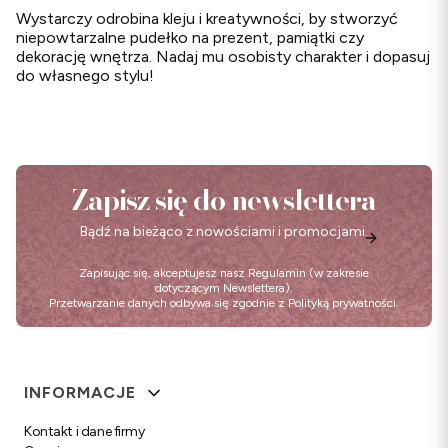
Wystarczy odrobina kleju i kreatywności, by stworzyć
niepowtarzalne pudełko na prezent, pamiątki czy
dekorację wnętrza. Nadaj mu osobisty charakter i dopasuj
do własnego stylu!
Zapisz się do newslettera
Bądź na bieżąco z nowościami i promocjami.
Zapisując się, akceptujesz nasz
Regulamin
(w zakresie
dotyczącym Newslettera).
Przetwarzanie danych odbywa się zgodnie z
Polityką prywatności
.
Linki w stopce
INFORMACJE
Kontakt i dane firmy