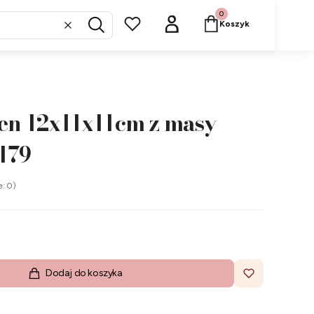
Produkty w koszyku: 
Koszyk
Wyczyść
Szukaj
en 12x11x11cm z masy
179
e: 0)
Dodaj do koszyka