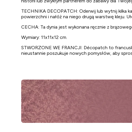
historii lub zwykłym partnerem do zabawy dla Twoje
TECHNIKA DECOPATCH: Oderwij lub wytnij kilka kawa
powierzchni i nałóż na niego drugą warstwę kleju. U
CECHA: Ta dynia jest wykonana ręcznie z brązowego
Wymiary: 11x11x12 cm.
STWORZONE WE FRANCJI: Décopatch to francuska ma
nieustannie poszukuje nowych pomysłów, aby spros