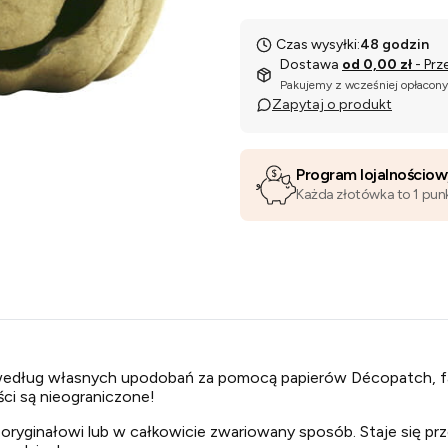
Czas wysyłki:
48 godzin
Dostawa
od 0,00 zł
- Prz
Pakujemy z wcześniej opłacon
Zapytaj o produkt
Program lojalnościo
Każda złotówka to 1 pun
ug własnych upodobań za pomocą papierów Décopatch, farby 
ści są nieograniczone!
 oryginałowi lub w całkowicie zwariowany sposób. Staje się 