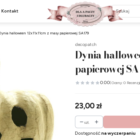
Kontakt
Dynia halloween 12x11x11cm z masy papierowej SA179
decopatch
Dynia hallowe
papierowej SA
0.00
(Oceny: 0 Recenzj
Cena
23,00 zł
szt.
Dostępność:
na wyczerpaniu