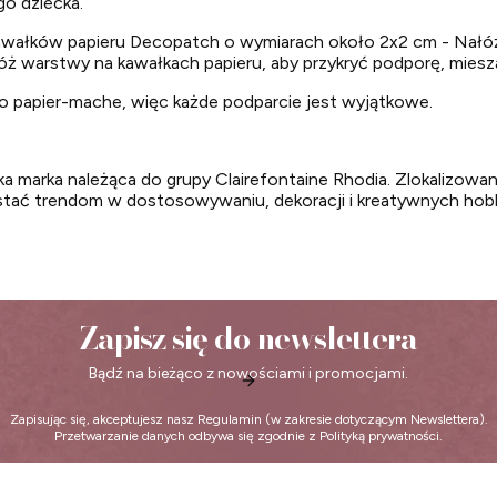
go dziecka.
łków papieru Decopatch o wymiarach około 2x2 cm - Nałóż kl
łóż warstwy na kawałkach papieru, aby przykryć podporę, miesza
 papier-mache, więc każde podparcie jest wyjątkowe.
rka należąca do grupy Clairefontaine Rhodia. Zlokalizowan
tać trendom w dostosowywaniu, dekoracji i kreatywnych hob
Zapisz się do newslettera
Bądź na bieżąco z nowościami i promocjami.
Zapisując się, akceptujesz nasz
Regulamin
(w zakresie dotyczącym Newslettera).
Przetwarzanie danych odbywa się zgodnie z
Polityką prywatności
.