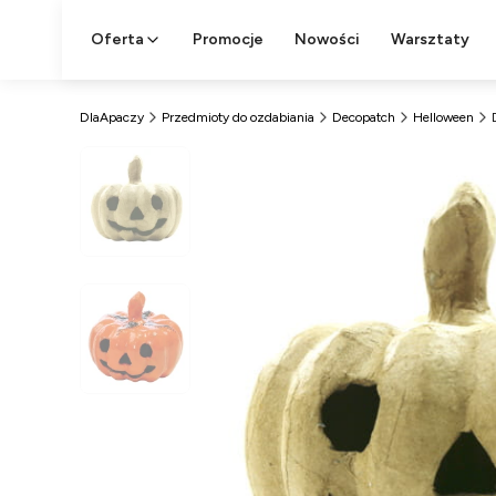
Oferta
Promocje
Nowości
Warsztaty
DlaApaczy
Przedmioty do ozdabiania
Decopatch
Helloween