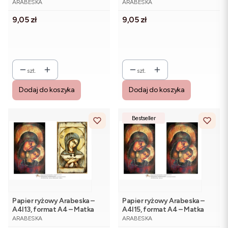
Boska z Dzieciątkiem – wzór
ARABESKA
ARABESKA
3. Matka Boska z
Cena
Cena
9,05 zł
Dzieciątkiem – wzór 4
9,05 zł
szt.
szt.
Dodaj do koszyka
Dodaj do koszyka
Bestseller
Papier ryżowy Arabeska –
Papier ryżowy Arabeska –
A4I13, format A4 – Matka
A4I15, format A4 – Matka
PRODUCENT
PRODUCENT
Boska z Jezusem. Matka
Boska z Jezusem –
ARABESKA
ARABESKA
Boska z Gołębicą
podwójne