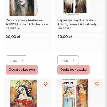
Papier ryżowy Arabeska –
Papier ryżowy Arabeska –
A3R28, format A3 – Anioł na
A3R33, format A3 – Anioły
PRODUCENT
PRODUCENT
desce – wzór 2
brązowo-białe
ARABESKA
ARABESKA
Cena
Cena
20,00 zł
20,00 zł
szt.
szt.
Dodaj do koszyka
Dodaj do koszyka
Bestseller