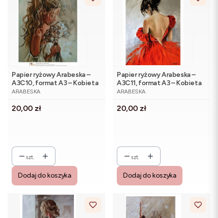
Papier ryżowy Arabeska –
Papier ryżowy Arabeska –
A3C10, format A3 – Kobieta
A3C11, format A3 – Kobieta
PRODUCENT
PRODUCENT
z kwiatami wzór 3
w czerwonej sukni
ARABESKA
ARABESKA
Cena
Cena
20,00 zł
20,00 zł
szt.
szt.
Dodaj do koszyka
Dodaj do koszyka