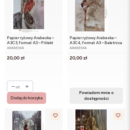
Papier ryżowy Arabeska –
Papier ryżowy Arabeska –
A3C3, format A3 – Półakt
A3C4, format A3 – Baletnica
PRODUCENT
PRODUCENT
kobiecy wzór 1
– wzór 1
ARABESKA
ARABESKA
Cena
Cena
20,00 zł
20,00 zł
szt.
Powiadom mnie o
Dodaj do koszyka
dostępności