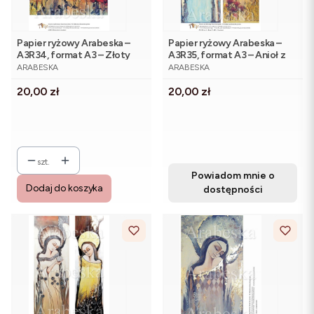
Papier ryżowy Arabeska –
Papier ryżowy Arabeska –
A3R34, format A3 – Złoty
A3R35, format A3 – Anioł z
PRODUCENT
PRODUCENT
Anioł z makami
kulą. Anioł bursztynowy
ARABESKA
ARABESKA
Cena
Cena
20,00 zł
20,00 zł
szt.
Powiadom mnie o
Dodaj do koszyka
dostępności