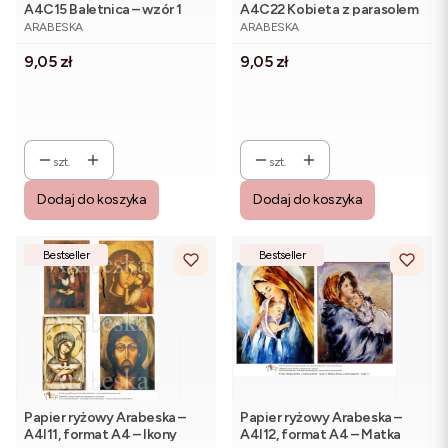
A4C15 Baletnica – wzór 1
A4C22 Kobieta z parasolem
PRODUCENT
PRODUCENT
ARABESKA
ARABESKA
Cena
Cena
9,05 zł
9,05 zł
szt.
szt.
Dodaj do koszyka
Dodaj do koszyka
Bestseller
Bestseller
Papier ryżowy Arabeska –
Papier ryżowy Arabeska –
A4I11, format A4 – Ikony
A4I12, format A4 – Matka
PRODUCENT
PRODUCENT