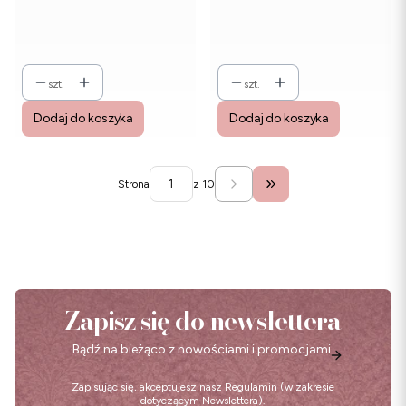
szt.
szt.
Dodaj do koszyka
Dodaj do koszyka
Strona
z 10
Przejdź do ostatniej str
Zapisz się do newslettera
Bądź na bieżąco z nowościami i promocjami.
Zapisując się, akceptujesz nasz
Regulamin
(w zakresie
dotyczącym Newslettera).