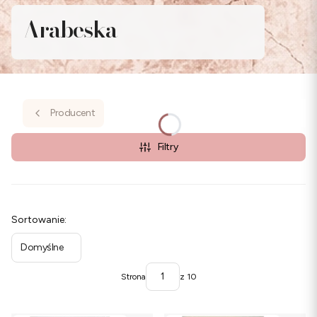
Arabeska
Producent
Filtry
Lista produktów
Sortowanie:
Domyślne
Strona
z 10