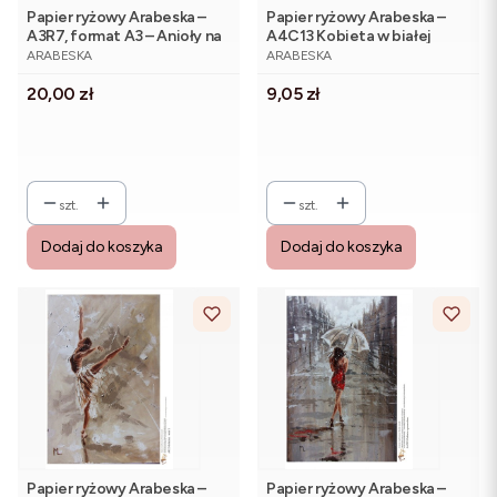
Papier ryżowy Arabeska –
Papier ryżowy Arabeska –
A3R7, format A3 – Anioły na
A4C13 Kobieta w białej
PRODUCENT
PRODUCENT
desce
koszuli
ARABESKA
ARABESKA
Cena
Cena
20,00 zł
9,05 zł
szt.
szt.
Dodaj do koszyka
Dodaj do koszyka
Papier ryżowy Arabeska –
Papier ryżowy Arabeska –