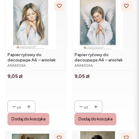
Papier ryżowy do
Papier ryżowy do
decoupage A4 – aniołek
decoupage A4 – aniołek
PRODUCENT
PRODUCENT
dziewczynka, Arabeska
chłopiec, Arabeska (A4R30)
ARABESKA
ARABESKA
(A4R29)
Cena
Cena
9,05 zł
9,05 zł
szt.
szt.
Dodaj do koszyka
Dodaj do koszyka