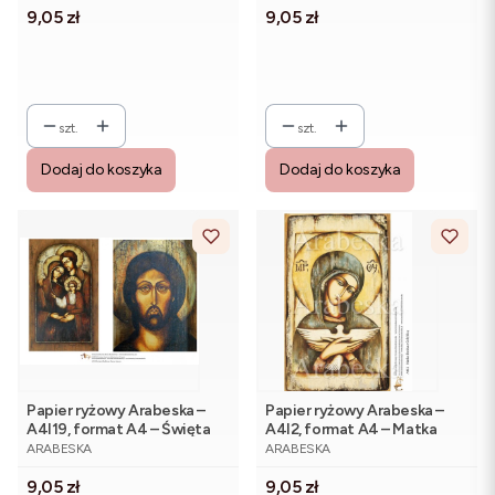
Cena
Cena
9,05 zł
9,05 zł
szt.
szt.
Dodaj do koszyka
Dodaj do koszyka
Papier ryżowy Arabeska –
Papier ryżowy Arabeska –
A4I19, format A4 – Święta
A4I2, format A4 – Matka
PRODUCENT
PRODUCENT
Rodzina. Ikona Jezusa
Boska z Gołębicą
ARABESKA
ARABESKA
Cena
Cena
9,05 zł
9,05 zł