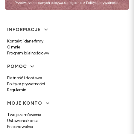
Przetwarzanie danych odbywa się zgodnie z
Polityką prywatności
.
Linki w stopce
INFORMACJE
Kontakt i dane firmy
O mnie
Program lojalnościowy
POMOC
Płatność i dostawa
Polityka prywatności
Regulamin
MOJE KONTO
Twoje zamówienia
Ustawienia konta
Przechowalnia