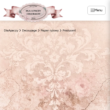
Menu
DlaApaczy
Decoupage
Papier ryżowy
Producent