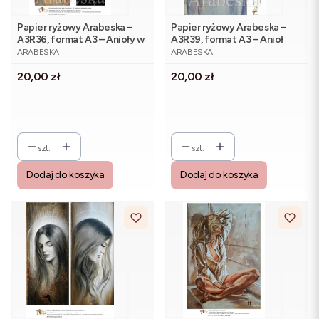
Papier ryżowy Arabeska –
Papier ryżowy Arabeska –
A3R36, format A3 – Anioły w
A3R39, format A3 – Anioł
PRODUCENT
PRODUCENT
kwiatach
wspomnienie
ARABESKA
ARABESKA
Cena
Cena
20,00 zł
20,00 zł
szt.
szt.
Dodaj do koszyka
Dodaj do koszyka