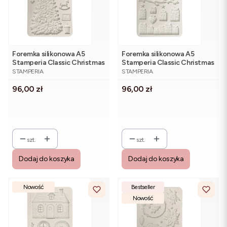
Foremka silikonowa A5
Foremka silikonowa A5
Stamperia Classic Christmas
Stamperia Classic Christmas
PRODUCENT
PRODUCENT
KACMA621 - świąteczna
KACMA620 - świąteczne
STAMPERIA
STAMPERIA
choinka
skarpety i prezenty
Cena
Cena
96,00 zł
96,00 zł
szt.
szt.
Dodaj do koszyka
Dodaj do koszyka
Nowość
Bestseller
Nowość