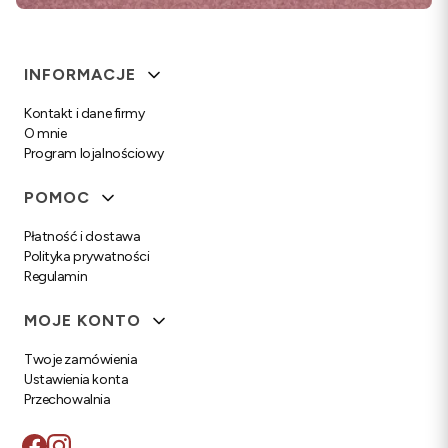
Linki w stopce
INFORMACJE
Kontakt i dane firmy
O mnie
Program lojalnościowy
POMOC
Płatność i dostawa
Polityka prywatności
Regulamin
MOJE KONTO
Twoje zamówienia
Ustawienia konta
Przechowalnia