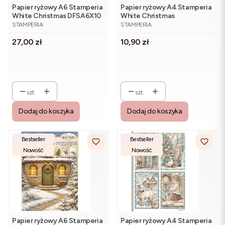
Papier ryżowy A6 Stamperia
Papier ryżowy A4 Stamperia
White Christmas DFSA6X10
White Christmas
PRODUCENT
PRODUCENT
- zestaw 8 sztuk
DFSA41148 - dziewczynka i
STAMPERIA
STAMPERIA
jelonek
Cena
Cena
27,00 zł
10,90 zł
szt.
szt.
Dodaj do koszyka
Dodaj do koszyka
Bestseller
Bestseller
Nowość
Nowość
Papier ryżowy A6 Stamperia
Papier ryżowy A4 Stamperia