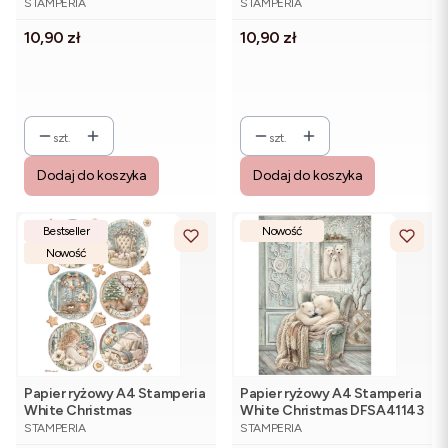
DFSA41146 - choinka,
- stół, wypieki, prezenty
STAMPERIA
STAMPERIA
górskie widoki
Cena
Cena
10,90 zł
10,90 zł
szt.
szt.
Dodaj do koszyka
Dodaj do koszyka
Bestseller
Nowość
Nowość
Papier ryżowy A4 Stamperia
Papier ryżowy A4 Stamperia
White Christmas
White Christmas DFSA41143
PRODUCENT
PRODUCENT
DFSA41144 - sześć
- śpiące misie
STAMPERIA
STAMPERIA
medalionów świątecznych