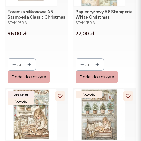
Foremka silikonowa A5
Papier ryżowy A6 Stamperia
Stamperia Classic Christmas
White Christmas
PRODUCENT
PRODUCENT
KACMA613 - bombki
DFSAK6059 - zestaw 8
STAMPERIA
STAMPERIA
sztuk
Cena
Cena
96,00 zł
27,00 zł
szt.
szt.
Dodaj do koszyka
Dodaj do koszyka
Bestseller
Nowość
Nowość