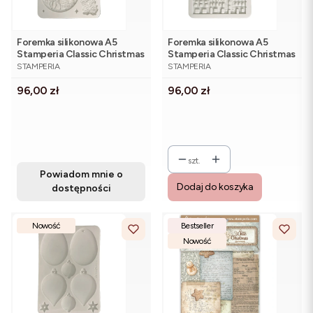
Foremka silikonowa A5
Foremka silikonowa A5
Stamperia Classic Christmas
Stamperia Classic Christmas
PRODUCENT
PRODUCENT
KACMA617 - choinki, jeleń
KACMA616 - kamienice
STAMPERIA
STAMPERIA
Cena
Cena
96,00 zł
96,00 zł
szt.
Powiadom mnie o
Dodaj do koszyka
dostępności
Nowość
Bestseller
Nowość