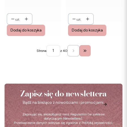
szt.
szt.
Dodaj do koszyka
Dodaj do koszyka
Strona
z 40
Przejdź do ostatniej str
Zapisz się do newslettera
Bądź na bieżąco z nowościami i promocjami.
Zapisując się, akceptujesz nasz
Regulamin
(w zakresie
dotyczącym Newslettera).
Przetwarzanie danych odbywa się zgodnie z
Polityką prywatności
.