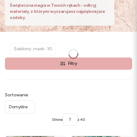
Świąteczna magia w Twoich rękach - odkryj
materiały, z którymi wyczarujesz najpiękniejsze
ozdoby.
Szablony , maski
30
Filtry
Lista produktów
Sortowanie:
Domyślne
Strona
z 40