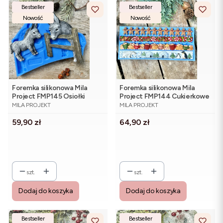
Bestseller
Bestseller
Nowość
Nowość
Foremka silikonowa Mila
Foremka silikonowa Mila
Project FMP145 Osiołki
Project FMP144 Cukierkowe
PRODUCENT
PRODUCENT
bordery 20 cm
MILA PROJEKT
MILA PROJEKT
Cena
Cena
59,90 zł
64,90 zł
szt.
szt.
Dodaj do koszyka
Dodaj do koszyka
Bestseller
Bestseller