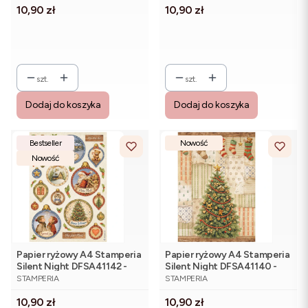
Cena
Cena
10,90 zł
10,90 zł
szt.
szt.
Dodaj do koszyka
Dodaj do koszyka
Bestseller
Nowość
Nowość
Papier ryżowy A4 Stamperia
Papier ryżowy A4 Stamperia
Silent Night DFSA41142 -
Silent Night DFSA41140 -
PRODUCENT
PRODUCENT
bomki
choinka, świąteczne
STAMPERIA
STAMPERIA
skarpety
Cena
Cena
10,90 zł
10,90 zł