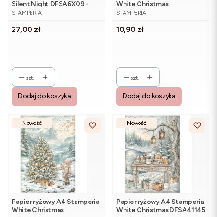
Silent Night DFSA6X09 -
White Christmas
PRODUCENT
PRODUCENT
zestaw 8 sztuk
DFSA41147 - cztery karty,
STAMPERIA
STAMPERIA
zimowe scenki
Cena
Cena
27,00 zł
10,90 zł
szt.
szt.
Dodaj do koszyka
Dodaj do koszyka
Nowość
Nowość
Papier ryżowy A4 Stamperia
Papier ryżowy A4 Stamperia
White Christmas
White Christmas DFSA41145
PRODUCENT
PRODUCENT