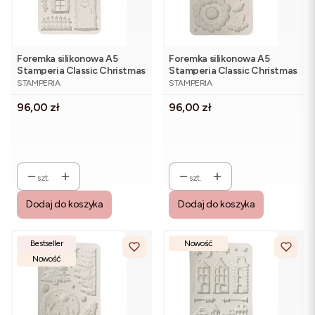
Foremka silikonowa A5
Foremka silikonowa A5
Stamperia Classic Christmas
Stamperia Classic Christmas
PRODUCENT
PRODUCENT
KACMA619 - świąteczna
KACMA618 - szyszki,
STAMPERIA
STAMPERIA
chatka
poisencja, ostrokrzew
Cena
Cena
96,00 zł
96,00 zł
szt.
szt.
Dodaj do koszyka
Dodaj do koszyka
Bestseller
Nowość
Nowość