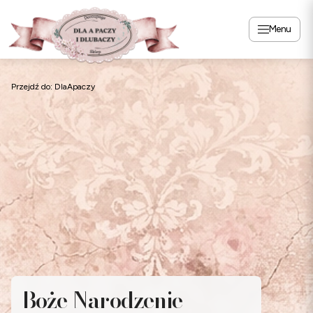
Menu
Przejdź do:
DlaApaczy
Boże Narodzenie