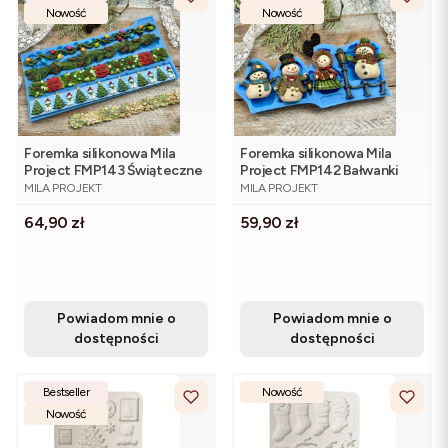
Nowość
Nowość
Foremka silikonowa Mila
Foremka silikonowa Mila
Project FMP143 Świąteczne
Project FMP142 Bałwanki
PRODUCENT
PRODUCENT
bordery 20 cm
MILA PROJEKT
MILA PROJEKT
Cena
Cena
64,90 zł
59,90 zł
Powiadom mnie o
Powiadom mnie o
dostępności
dostępności
Bestseller
Nowość
Nowość