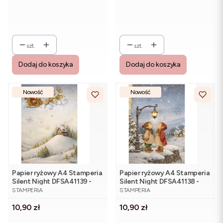
szt.
szt.
Dodaj do koszyka
Dodaj do koszyka
Nowość
Nowość
Papier ryżowy A4 Stamperia
Papier ryżowy A4 Stamperia
Silent Night DFSA41139 -
Silent Night DFSA41138 -
PRODUCENT
PRODUCENT
Św. Mikołaj, sanie, pejzaż
dzieci, zimowa sceneria
STAMPERIA
STAMPERIA
Cena
Cena
10,90 zł
10,90 zł