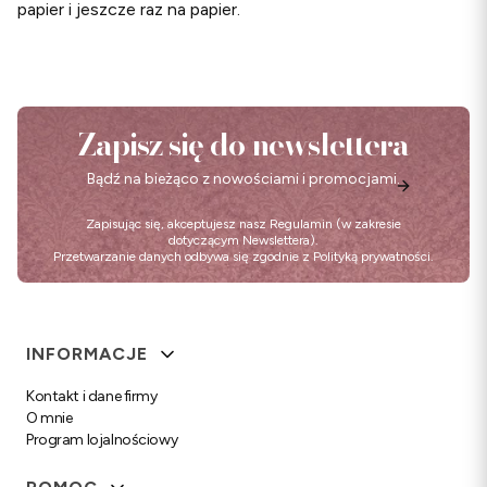
papier i jeszcze raz na papier.
Zapisz się do newslettera
Bądź na bieżąco z nowościami i promocjami.
Zapisując się, akceptujesz nasz
Regulamin
(w zakresie
dotyczącym Newslettera).
Przetwarzanie danych odbywa się zgodnie z
Polityką prywatności
.
Linki w stopce
INFORMACJE
Kontakt i dane firmy
O mnie
Program lojalnościowy