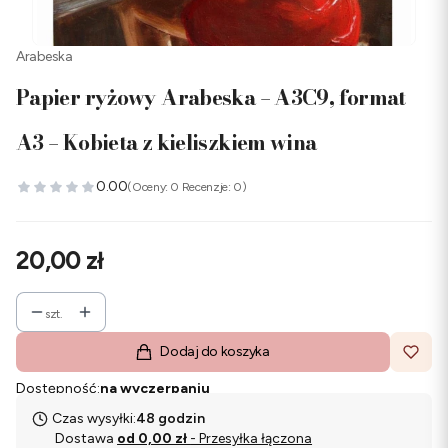
Arabeska
Papier ryżowy Arabeska – A3C9, format
A3 – Kobieta z kieliszkiem wina
0.00
(Oceny: 0 Recenzje: 0)
Cena
20,00 zł
szt.
Dodaj do koszyka
Dostępność:
na wyczerpaniu
Czas wysyłki:
48 godzin
Dostawa
od 0,00 zł
- Przesyłka łączona