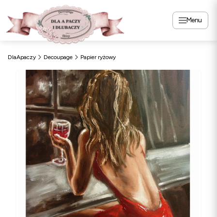
Menu
DlaApaczy
Decoupage
Papier ryżowy