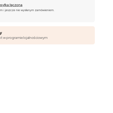
esyłka łączona
ym i jeszcze nie wysłanym zamówieniem.
wy
kt w programie lojalnościowym