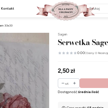
Kontakt
gen 33x33
Sagen
Serwetka Sag
0.00
(Oceny: 0 Recenzj
Cena
2,50 zł
szt.
Dostępność:
średnia ilość
Czas wysyłki:
48 godzin