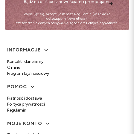
Bądź na bieżąco z nowościami i promocjami.
Zapisując się, akceptujesz nasz
Regulamin
(w zakresie
dotyczącym Newslettera).
Przetwarzanie danych odbywa się zgodnie z
Polityką prywatności
.
Linki w stopce
INFORMACJE
Kontakt i dane firmy
O mnie
Program lojalnościowy
POMOC
Płatność i dostawa
Polityka prywatności
Regulamin
MOJE KONTO