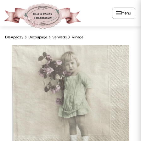
Menu
DlaApaczy
Decoupage
Serwetki
Vinage