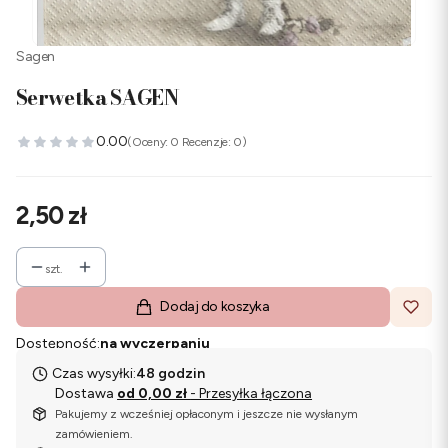
Sagen
Serwetka SAGEN
0.00
(Oceny: 0 Recenzje: 0)
Cena
2,50 zł
szt.
Dodaj do koszyka
Dostępność:
na wyczerpaniu
Czas wysyłki:
48 godzin
Dostawa
od 0,00 zł
- Przesyłka łączona
Pakujemy z wcześniej opłaconym i jeszcze nie wysłanym
zamówieniem.