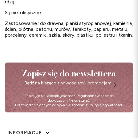
rdzą.
Są nietoksyczne.
Zastosowanie.: do drewna, pianki styropianowej, kamienia,
ścian, płótna, betonu, murów, terakoty, papieru, metalu,
porcelany, ceramiki, szkła, skóry, plastiku, poliestru i tkanin.
Zapisz się do newslettera
Bądź na bieżąco z nowościami i promocjami.
Zapisując się, akceptujesz nasz
Regulamin
(w zakresie
dotyczącym Newslettera).
Przetwarzanie danych odbywa się zgodnie z
Polityką prywatności
.
Linki w stopce
INFORMACJE