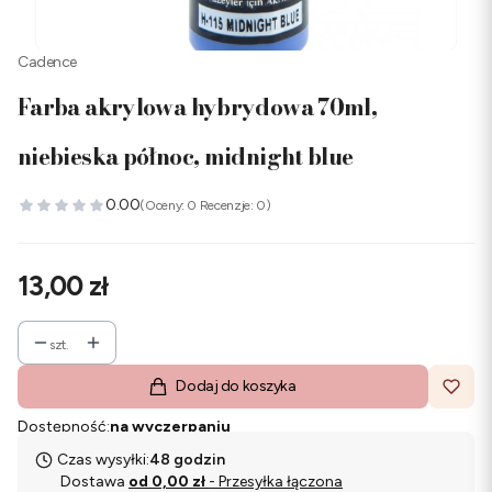
Cadence
Farba akrylowa hybrydowa 70ml,
niebieska północ, midnight blue
0.00
(Oceny: 0 Recenzje: 0)
Cena
13,00 zł
szt.
Dodaj do koszyka
Dostępność:
na wyczerpaniu
Czas wysyłki:
48 godzin
Dostawa
od 0,00 zł
- Przesyłka łączona