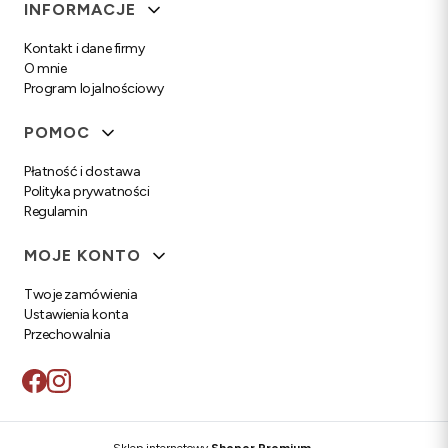
Linki w stopce
INFORMACJE
Kontakt i dane firmy
O mnie
Program lojalnościowy
POMOC
Płatność i dostawa
Polityka prywatności
Regulamin
MOJE KONTO
Twoje zamówienia
Ustawienia konta
Przechowalnia