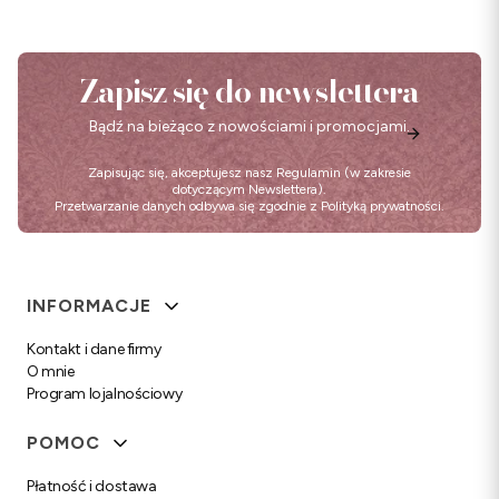
Zapisz się do newslettera
Bądź na bieżąco z nowościami i promocjami.
Zapisując się, akceptujesz nasz
Regulamin
(w zakresie
dotyczącym Newslettera).
Przetwarzanie danych odbywa się zgodnie z
Polityką prywatności
.
Linki w stopce
INFORMACJE
Kontakt i dane firmy
O mnie
Program lojalnościowy
POMOC
Płatność i dostawa