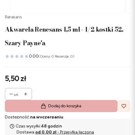
Renesans
Akwarela Renesans 1,5 ml - 1/2 kostki 52.
Szary Payne'a
0.00
(Oceny: 0 Recenzje: 0)
Cena
5,50 zł
szt.
Dodaj do koszyka
Dostępność:
na wyczerpaniu
Czas wysyłki:
48 godzin
Dostawa
od 0,00 zł
- Przesyłka łączona